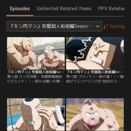
Episodes
Unlimited Related Items
PPV Related I
『キン肉マン』完璧超人始祖編Season 2
Sorting
『キン肉マン』完璧超人始祖編Season 2 第12話
『キン肉マン』完璧超人始祖編Season 2 第13話
第12話 三つ巴決戦！ 死闘開幕階段
第13話 ブロッケン一族の魂！！／階
ピラミッド！！／新たな闘いの舞台
段ピラミッドリング全7試合のう
は鳥取砂丘に突如隆起した古代の超
ち、まず動き出したのは第2ステッ
人決戦場、7つの各階に試合場を備
プ、ブロッケンJr.とクラッシュマン
える巨大な“階段ピラミッドリン
の一戦。超人血盟軍入りを経てクレ
グ”。超人たちは急ぎ現地へ向かう
バーな試合運びを学んだブロッケン
が、先着して待ち構える完璧・無量
Jr.が序盤大攻勢をかけるも、徐々に
大数軍（パーフェクト・ラージナン
手の内を明かすクラッシュマンの猛
バーズ）7名に対し、戦闘可能な正
反撃を受けやがてジリ貧に。払拭し
義超人は4名、悪魔超人は3名と合わ
きれぬ己の未熟さを再認識し…。
せて7名。そこで彼らは…。【提
【提供：バンダイチャンネル】
供：バンダイチャンネル】