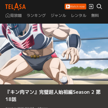
Watch now
見放題
ランキング
ジャンル
レンタル
無料
は
『キン肉マン』完璧超人始祖編Season 2 第
18話