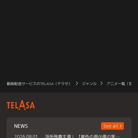
動画配信サービスのTELASA（テラサ）
ジャンル
アニメ一覧（見放
NEWS
See all
2026.08.01
浮所飛貴主演！ 【夏色の風が僕の家にやってきた】 本日よりテラサで独占配信スタート！