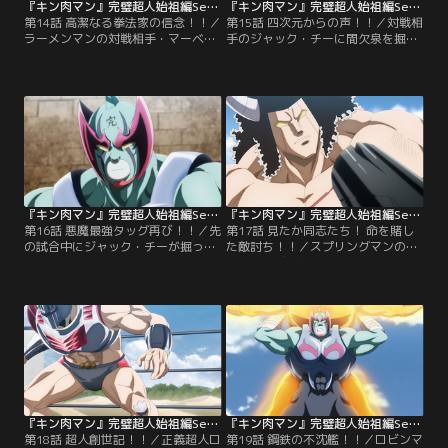
『キン肉マン』完璧超人始祖編Season 2 第14話
『キン肉マン』完璧超人始祖編Season 2 第15話
第14話 高潔なる拳法家の信念！！／
第15話 四次元からの声！！／対戦相
ラーメンマンの対戦相手・マーベラ
手のジャック・チーに間欠泉を掘り
スはなんと自身がかつて学んだ同じ
当てられたことでリング周辺に発生
超人拳法修行寺の門下生だった！？
した大量の蒸気により、影を使った
対戦相手を死に追いやる術を会得し
得意戦法を封じられ、なすすべ無し
た超人拳法家にとって、闘いは生か
のブラックホール。さらに一気に勝
死かの二択であるべきだと迫るマー
負を決めようと仕掛けてくるジャッ
ベラス。しかしラーメンマンはその
ク・チーの猛攻をくらい、もはや体
意見の受容を真っ向から拒否、相手
力も限界まで尽きかけたその時、彼
の命を奪うことなく勝利を収め
のよく知るあまりにも懐かしい声
る“生かす拳”の重要性を…。【提
が…。【提供：バンダイチャンネ
供：バンダイチャンネル】
ル】
『キン肉マン』完璧超人始祖編Season 2 第16話
『キン肉マン』完璧超人始祖編Season 2 第17話
第16話 悪魔最強タッグ再び！！／先
第17話 見たか同志たち！ 命を賭し
の試合中にジャック・チーが掘った
た敵討ち！！／スプリングマンの最
間欠泉の影響で地盤が緩み、階段ピ
強必殺技デビル・トムボーイがター
ラミッドリング第5ステップが崩
ボメンに炸裂！ ステカセキングの敵
落。そこで闘っていたバッファロー
討ちとばかりに、その全身をバラバ
マンとターボメンの両者がすぐ下の
ラにする勢いで技の絞めつけを強め
第4ステップで戦闘中のスプリング
ていくスプリングマン。しかしター
マンVSグリムリパーのリングへなだ
ボメンは前戦でそのステカセキング
れ込んだことで、両戦は急遽、悪魔
を自壊へと導いた秘技アースクラッ
超人と完璧超人ふたりずつによるタ
シュを発動し、スプリングマンにも
ッグマッチへと…。【提供：バンダ
そのワナを仕掛けていく。【提供：
イチャンネル】
バンダイチャンネル】
『キン肉マン』完璧超人始祖編Season 2 第18話
『キン肉マン』完璧超人始祖編Season 2 第19話
第18話 超人創世記！！／正義超人ロ
第19話 鋼鉄の不沈艦！！／ロビンマ