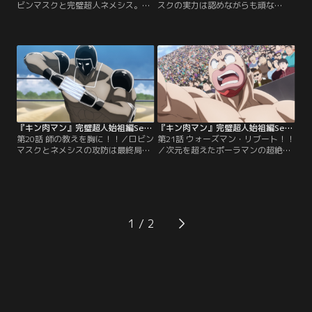
ビンマスクと完璧超人ネメシス。両
スクの実力は認めながらも頑な
軍を代表する実力者同士の対決は序
に“下等”と蔑み、徹底的に屈服させ
盤まさに一進一退、互角の攻防が続
るべく執拗に苛烈な攻勢を加え続け
く。しかしどれだけ相手の実力が高
るネメシス。しかしそれでもロビン
くとも他勢力は押しなべて“下等超
マスクは沈まない。絶対に沈むわけ
人”と見下し、決してその価値を認
にはいかない理由があるのだと叫ん
めようとしないネメシス。その真意
だ彼が語り始めたのは、幼き頃から
を問うロビンマスクにネメシスが明
常にエリートとしての道を歩み続け
かしたのは、完璧超人界に太古から
た己の人生。そして栄光の絶頂の中
伝わる“超人”という…。【提供：バ
で、ダメ超人と呼ばれた…。【提
ンダイチャンネル】
供：バンダイチャンネル】
『キン肉マン』完璧超人始祖編Season 2 第20話
『キン肉マン』完璧超人始祖編Season 2 第21話
第20話 師の教えを胸に！！／ロビン
第21話 ウォーズマン・リブート！！
マスクとネメシスの攻防は最終局面
／次元を超えたポーラマンの超絶パ
へ。果たして勝利はどちらの手
ワープレイに、有効な手立てがなか
に！？ そしてまだ決着のついていな
なか見つけられないウォーズマン。
い最後の大一番、階段ピラミッドリ
あまりの劣勢で自暴自棄になりかけ
ング最上階のウォーズマン対ポーラ
たその時、キン肉マンやテリーマン
マン戦もいよいよ激しく動き出す！
ら仲間の必死の声援が彼の遠い記憶
鋭く光るポーラマンの長い爪VSウォ
を呼び覚ます。それはまだ闘いに染
1
ーズマンの代名詞でもある鋼鉄のツ
まる以前、子供時代からのストーリ
メによる真“ベア・クロー”対決から
ー。半分機械で半分生身の“ロボ超
始まった闘いは…。【提供：バンダ
人”という…。【提供：バンダイチャ
イチャンネル】
ンネル】