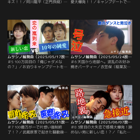
キス！！／阿川龍平（正門良規）は
愛大爆発！！／キャンプデートで一
武蔵原環（高梨臨）をデートに誘う
緒に過ごすうちに阿川龍平（正門良
と、環から意外にもあっさりOKをも
規）のことを初めて“大人の男”とし
らい喜ぶ。しかし、実は環の頭の中
て意識しはじめ、混乱する武蔵原環
は衣笠保（稲葉友）と帰国してくる
（高梨臨）。そして、龍平の必死の
元妻・諫早美宇（SUMIRE）のこと
説得で2人はキャンプデートを延長
でいっぱいで…。
して1泊することに！
ムサシノ輪舞曲（2025/05/17放送分） 第05話
ムサシノ輪舞曲（2025/05/24放送分） 第06話
＃5 100万回目の「俺じゃダメな
＃6 天国から地獄へ。波乱のお好み
の？」／お泊りキャンプデートを終
焼きパーティー／衣笠保（稲葉友）
え、上機嫌で帰宅する阿川龍平（正
の元妻・諫早美宇（SUMIRE）の個
門良規）の前にひとりの女性が現れ
展を訪れた武蔵原環（高梨臨）は、
る。その女性は、写真家・沼田久志
そこで目を奪われた1着のワンピー
（岩谷健司）の姪で雑誌編集者の沼
スをきっかけに、これまで心に封印
田ヨリコ（影山優佳）。龍平の実家
していたある記憶がよみがえり、倒
のそば屋さんを取材することになっ
れてしまう。環のことが気になって
たヨリコは、同世代で親しみのある
来ていた阿川龍平（正門良規）に助
龍平とすぐに打ち解け…。
けられ、環は落ち着くが…。
ムサシノ輪舞曲（2025/05/31放送分） 第07話
ムサシノ輪舞曲（2025/06/07放送分） 第08話
＃7 100億万が一で片想い強制終
＃8 3度目の大失恋で感情大爆発！諦
了！？／武蔵原家で起きた騒動後、
めない男に新しい恋！？／「私た
声をかけてくれた沼田ヨリコ（影山
ち、付き合うの」--武蔵原環（高梨