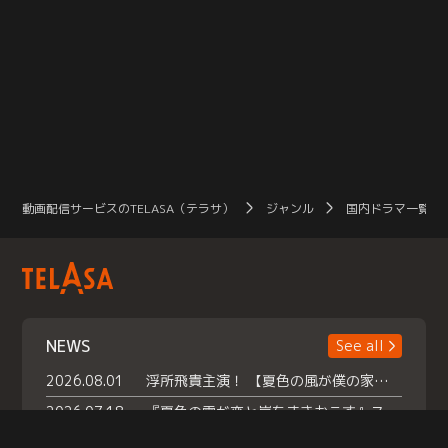
動画配信サービスのTELASA（テラサ）
ジャンル
国内ドラマ一覧（
NEWS
See all
2026.08.01
浮所飛貴主演！ 【夏色の風が僕の家にやってきた】 本日よりテラサで独占配信スタート！
2026.07.18
『夏色の雲が恋と嵐をまきおこす』スペシャルメイキング 【Part1】2026年７月18日（土）23時30分～配信スタート！話題のシーンの裏側を大公開！豪華キャスト大集合！ 『武宮家 真夏の家族会議』開催！
2026.07.15
救命医・遥（今田）の《心揺さぶる過去》や、 麻酔科医・権野（船越英一郎）の《謎多きプライベート》など… 《知られざるエピソード》を独占配信！