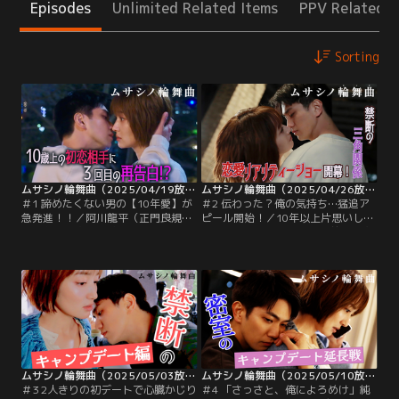
Episodes
Unlimited Related Items
PPV Related I
Sorting
ムサシノ輪舞曲（2025/04/19放送分） 第01話
ムサシノ輪舞曲（2025/04/26放送分） 第02話
＃1 諦めたくない男の【10年愛】が
＃2 伝わった？俺の気持ち…猛追ア
急発進！！／阿川龍平（正門良規）
ピール開始！／10年以上片思いして
は、お隣に住む10歳年上の武蔵原環
きた武蔵原環（高梨臨）の前に、突
（高梨臨）のことを幼い頃から一途
如バツイチ色男・衣笠保（稲葉友）
に思い続けるが、環からはいつまで
が現れたことで火が付いた阿川龍平
たっても「家族同然の弟」扱い。中
（正門良規）は、環に自分のことも
学生と高校生のときに2度思いをぶ
恋愛対象として考えてほしいと伝
つけてみたものの、真に受けてもら
え、そしていきなりのキス…！ 環
えず、龍平は環から恋愛対象として
は、突然のことに困惑しつつも、龍
見られることがないまま…。
平の勢いに押されて「考えてみる」
と答えるが…。
ムサシノ輪舞曲（2025/05/03放送分） 第03話
ムサシノ輪舞曲（2025/05/10放送分） 第04話
＃3 2人きりの初デートで心臓かじり
＃4 「さっさと、俺によろめけ」純