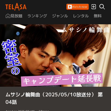
Watch now
見放題
ランキング
ジャンル
レンタル
無料
は
ムサシノ輪舞曲（2025/05/10放送分） 第
04話