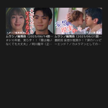
優佳）と飲みに行った阿川龍平（正
臨）と衣笠保（稲葉友）が一緒にい
門良規）は、ヨリコに話を聞いても
るところに遭遇した阿川龍平（正門
らい心が和む。一方、龍平が武蔵原
良規）は、10年間片思いする環から
家を去った後、衣笠保（稲葉友）と
3度目となる失恋を突きつけられ
2人きりになった武蔵原環（高梨
る。ショックを受ける龍平だった
臨）は、衣笠から2人の関係を前進
が、実家のそば屋さんで忙しく働く
させたいという思いを聞く。
ことで気を紛らわしていた。
ムサシノ輪舞曲（2025/06/14放送分） 第09話
ムサシノ輪舞曲（2025/06/21放送分） 第10話（最終話）
＃9 10年愛、実らず！！「環は俺い
最終回 妄想か現実か！？涙のハッピ
なくても大丈夫」／阿川龍平（正門
ーエンド？／カメラマンとしての道
良規）は沼田ヨリコ（影山優佳）か
を本気で目指すことに決めた阿川龍
ら思いがけない告白を受ける。これ
平（正門良規）は、実家を出て一人
まで武蔵原環（高梨臨）だけを見て
暮らしをすることに。龍平の母・阿
恋にひた走ってきた龍平は、初めて
川なみえ（加藤貴子）からそのこと
知るヨリコの思いに真剣に向き合う
を知らされた武蔵原環（高梨臨）は
ため、考える時間が欲しいと伝え
ショックを受ける。そんな中、衣笠
る。
保（稲葉友）からムサシノの街を出
て一緒に暮らすことを提案されてい
た環は…。