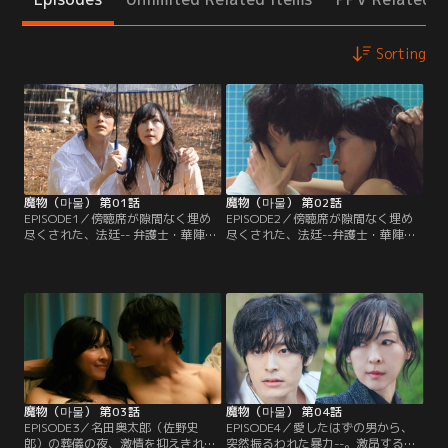
Sorting
魔物（마물） 第01話
魔物（마물） 第02話
EPISODE1／傍聴席が隙間なく埋め
EPISODE2／傍聴席が隙間なく埋め
尽くされた、法廷-- 弁護士・華陣あ
尽くされた、法廷--弁護士・華陣あ
やめ（麻生久美子）は、被告人席に
やめ（麻生久美子）は、被告人席に
座っていた。「……あれは…何のた
座っていた。「……あれは…何のた
めにおかした罪だったんだろ
めにおかした罪だったんだろ
う……？」彼女は自分に問いかける
う……？」彼女は自分に問いかける
ようにつぶやいて…。そして--あ
ようにつぶやいて…。「私が、あな
る“殺人事件”の裁判がはじまった--
たを…弁護します」--弁護士・華陣
時は巻き戻り1年前--。優秀な孤高の
あやめ（麻生久美子）は「夫を助け
弁護士として日々奔走するあやめ。
て！」と涙する源夏音（北香那）の
懇願を聞き入れ…。
魔物（마물） 第03話
魔物（마물） 第04話
EPISODE3／名田奥太郎（佐野史
EPISODE4／愛したはずの男から、
郎）の葬儀の夜、激情を抑えきれ
突然振るわれた暴力--。激昂する源