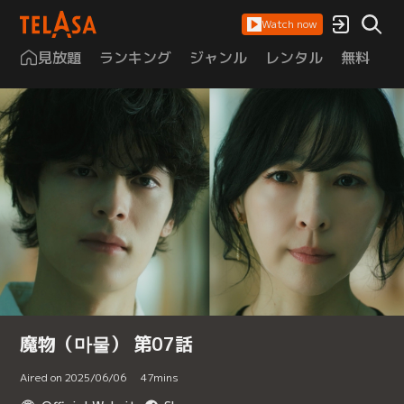
Watch now
見放題
ランキング
ジャンル
レンタル
無料
は
魔物（마물） 第07話
Aired on 2025/06/06
47
mins