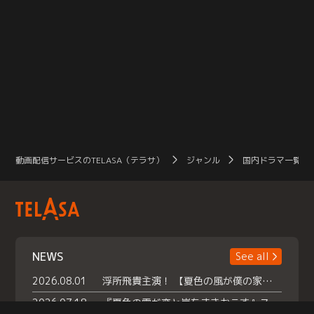
動画配信サービスのTELASA（テラサ）
ジャンル
国内ドラマ一覧（
NEWS
See all
2026.08.01
浮所飛貴主演！ 【夏色の風が僕の家にやってきた】 本日よりテラサで独占配信スタート！
2026.07.18
『夏色の雲が恋と嵐をまきおこす』スペシャルメイキング 【Part1】2026年７月18日（土）23時30分～配信スタート！話題のシーンの裏側を大公開！豪華キャスト大集合！ 『武宮家 真夏の家族会議』開催！