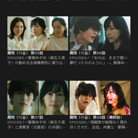
ず、源凍也（塩野瑛久）と禁断の一
凍也（塩野瑛久）に殴られ、家を荒
線を越えてしまった華陣あやめ（麻
らされ、ひとり部屋に残された華陣
生久美子）。凍也のことが忘れられ
あやめ（麻生久美子）は呆然として
ず、あの日借りたTシャツを返すと
いた。「今起こったことは夢だっ
いう名目で、彼が働くフェンシング
た」、そう思いたくても、頬や身体
クラブを訪ねる。しかし、一夜限り
の痛みがそれを許さず…。
の過ちであることを告げるあやめに
対し、凍也は寂しげな瞳を向けるだ
け…。
魔物（마물） 第05話
魔物（마물） 第06話
EPISODE5／華陣あやめ（麻生久美
EPISODE6／「あれは、まるで悪い
子）が勤める法律事務所に乗り込ん
夢だったかのように」--。華陣あや
で自殺騒ぎを起こした源夏音（北香
め（麻生久美子）の首を絞め、再び
那）は、その直後、こつ然と姿を消
暴力をふるった源凍也（塩野瑛
した。「私と一緒にいよう--。」全
久）。しかし凍也は号泣しながら許
てを失ったあやめは、狼狽する凍也
しを請い、「俺を見捨てないで」と
（塩野瑛久）の手をとり、家に招き
懇願し、これまで以上にあやめをや
入れ……そのまま2人は一緒に暮らし
さしく扱い始める。あやめは凍也か
はじめる。凍也との生活は、あやめ
らの愛情を感じながらも、どこか彼
にとって幸せな日々だった。
を恐れている自分に気づき…。
魔物（마물） 第07話
魔物（마물） 第08話（最終話）
EPISODE7／華陣あやめ（麻生久美
EPISODE8／傍聴席が隙間なく埋め
子）と源夏音（北香那）の共謀によ
尽くされた、法廷。弁護士・華陣あ
り、源凍也（塩野瑛久）は傷害容疑
やめ（麻生久美子）は、被告人で虚
で逮捕された。すべてが終わった…
ろな瞳で呟く。「……あれは…何の