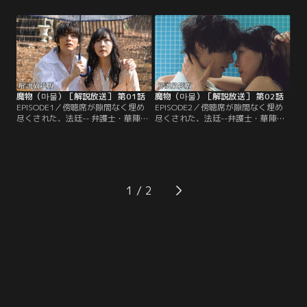
この時はまだ、そう思っていた--。
ためにおかした罪だったんだろ
あやめは心の痛みを押し殺し、一緒
う……？」こうして、ある“殺人事
に暮らしていた部屋から凍也との思
件”の裁判がはじまった--。時は巻き
い出の品を捨てはじめる。彼がいた
戻り1年前-。静かなる狂気をはらん
痕跡を消し、再スタートを切ろうと
で、あやめの前に姿を現す源凍也
した矢先、刑事の金原（うらじぬ
（塩野瑛久）。
の）から…。
魔物（마물）［解説放送］ 第01話
魔物（마물）［解説放送］ 第02話
EPISODE1／傍聴席が隙間なく埋め
EPISODE2／傍聴席が隙間なく埋め
尽くされた、法廷-- 弁護士・華陣あ
尽くされた、法廷--弁護士・華陣あ
やめ（麻生久美子）は、被告人席に
やめ（麻生久美子）は、被告人席に
座っていた。「……あれは…何のた
座っていた。「……あれは…何のた
めにおかした罪だったんだろ
めにおかした罪だったんだろ
う……？」彼女は自分に問いかける
う……？」彼女は自分に問いかける
ようにつぶやいて…。そして--あ
ようにつぶやいて…。「私が、あな
る“殺人事件”の裁判がはじまった--
たを…弁護します」--弁護士・華陣
1
時は巻き戻り1年前--。優秀な孤高の
あやめ（麻生久美子）は「夫を助け
弁護士として日々奔走するあやめ。
て！」と涙する源夏音（北香那）の
懇願を聞き入れ…。