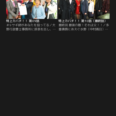
縁のある瀬古井（田中哲司）で…。
特上カバチ！！ 第09話
特上カバチ！！ 第10話（最終話）
＃9 サギ師があなたを狙ってる／大
最終回 最後の敵！それは父！！／多
野行政書士事務所に辞表を出し、ア
重債務にあえぐ水野（中村靖日）の
ルバイトに励む田村（櫻井翔）。あ
依頼を受けた田村（櫻井翔）。だが
る日、田村と同じアパートの文子
多重債務者を食い物にする悪徳弁護
（大森暁美）が自殺を図った。どう
士・犬神（坂口憲二）は、田村の
やら投資詐欺に遭ったようで…。
父・鷲塚（竜雷太）の愛弟子で…。