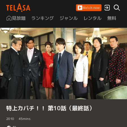
Watch now
見放題
ランキング
ジャンル
レンタル
無料
は
特上カバチ！！ 第10話（最終話）
2010
45
mins