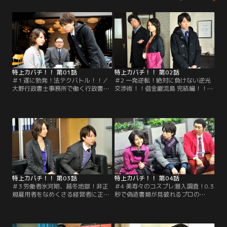
特上カバチ！！ 第01話
特上カバチ！！ 第02話
＃1 遂に勃発！法テクバトル！！／
＃2 一発逆転！絶対に負けない逆光
大野行政書士事務所で働く行政書士
交渉術！！借金巌流島 完結編！！！
補助者・田村（櫻井翔）。ある日、
／中山（吉田栄作）の借金問題で奔
田村は「犬猿の仲」の行政書士・美
走する田村（櫻井翔）は、再び美
寿々（堀北真希）に先を越され、依
寿々（堀北真希）に先手を打たれ
頼人からの信頼を失いかけて…。
る。田村が覚悟を決める中、美寿々
が大野行政書士事務所に乗り込ん
で…。
特上カバチ！！ 第03話
特上カバチ！！ 第04話
＃3 労働者氷河期、越冬地獄！非正
＃4 美寿々のコスプレ潜入調査！0.3
規雇用者をなめくさる経営者に正義
秒で偽造書類が見破れるプロの
のカバチ！！いっぺんお前が飢えて
（秘）テクニック！？／知らぬ間に
みろ！！！／枯草（石黒賢）と桂
サラ金の連帯保証人になり、口座を
（木南晴夏）は派遣で働くナイトー
凍結された香織（清水美沙）から相
事務機器の非情な派遣切りで路頭に
談を受けた田村（櫻井翔）。別居中