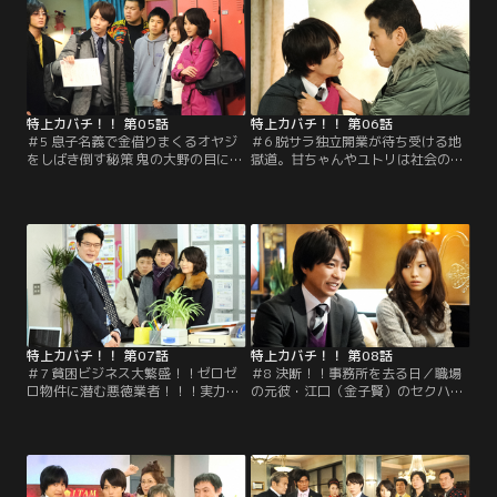
迷い…。担当の田村（櫻井翔）と美
の夫・学（近藤芳正）に名前を使用
寿々（堀北真希）は2人を会社から
された可能性が高く…。
守れるのか…。
特上カバチ！！ 第05話
特上カバチ！！ 第06話
＃5 息子名義で金借りまくるオヤジ
＃6 脱サラ独立開業が待ち受ける地
をしばき倒す秘策 鬼の大野の目にも
獄道。甘ちゃんやユトリは社会の害
涙！！！の巻／娘の杏（菊里ひか
悪です！！！の巻／田村（櫻井翔）
り）の彼氏・洸（太賀）に多額の借
が足繁く通う「キッチン・ミヤシ
金があるとわかり、引き離そうとす
タ」で食中毒が発生。そして、大野
る父・大野（中村雅俊）。一方、田
行政書士事務所に零細興業を営む富
村（櫻井翔）は洸の借金の本当の原
田（大地康夫）が現れ、損害賠償を
因を知り…。
請求したいと言い…。
特上カバチ！！ 第07話
特上カバチ！！ 第08話
＃7 貧困ビジネス大繁盛！！ゼロゼ
＃8 決断！！事務所を去る日／職場
ロ物件に潜む悪徳業者！！！実力行
の元彼・江口（金子賢）のセクハラ
使で徹底抗戦カバチする！！！！／
を上司に相談したら逆に内容証明が
田村（櫻井翔）の先輩・山田（三宅
届いたと小百合（市川由衣）が相談
弘城）が、家賃を1日滞納したら鍵
にきた。美寿々（堀北真希）に代わ
を変えられ違約金まで要求された。
り田村（櫻井翔）が対応し…。
不動産屋は美寿々（堀北真希）と因