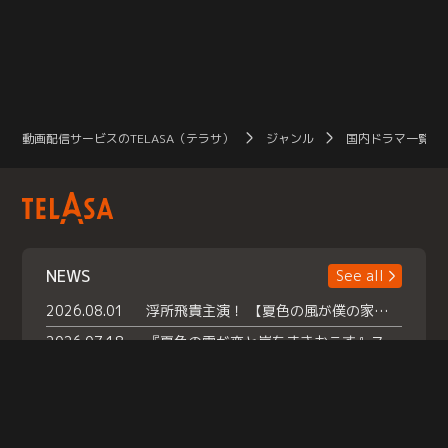
動画配信サービスのTELASA（テラサ）
ジャンル
国内ドラマ一覧（
NEWS
See all
2026.08.01
浮所飛貴主演！ 【夏色の風が僕の家にやってきた】 本日よりテラサで独占配信スタート！
2026.07.18
『夏色の雲が恋と嵐をまきおこす』スペシャルメイキング 【Part1】2026年７月18日（土）23時30分～配信スタート！話題のシーンの裏側を大公開！豪華キャスト大集合！ 『武宮家 真夏の家族会議』開催！
2026.07.15
救命医・遥（今田）の《心揺さぶる過去》や、 麻酔科医・権野（船越英一郎）の《謎多きプライベート》など… 《知られざるエピソード》を独占配信！