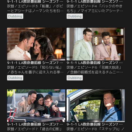
9-1-1 LA救命最前線 シーズン7 第03話／吹替
9-1-1 LA救命最前線 シーズン7 第04話／吹替
吹替／エピソード3 「転覆」／ボビ
吹替／エピソード4 「バックのやき
ーとアシーナはノーマンたちを引き
もち」／マイアミにいたアシーナの
連れて脱出のため再び上へ向かう。
息子ハリーが突然アシーナとボビー
Dubbing
Dubbing
途中、取り残された息子コーリーを
の元を訪れる。突然の訪問にアシー
捜しに来た母エライザに会う。ケガ
ナは歓迎するが、ボビーは少し怪し
をしたエライザに変わってボビーは
く思う。後日、ハリーが暴行事件を
コーリーの救助へと向かう。一方、
起こしていたことを知らされる…。
ヘンはボビーとアシーナを捜すため
一方、クルーズ船での救出劇以来、
自らを顧みずヘリを緊急要請。一度
エディとトミーが親しくなってい
は拒否されたが、元118分署のトミ
た。
ーの協力により…。
9-1-1 LA救命最前線 シーズン7 第05話／吹替
9-1-1 LA救命最前線 シーズン7 第06話／吹替
吹替／エピソード5 「知らない私」
吹替／エピソード6 「花婿大脱走」
／赤ちゃんを養子に迎え入れる準備
／念願の結婚式を迎えるチムニーの
をしていたヘンとカレン。しかし、
ために、バックは結婚式前日に独身
Dubbing
Dubbing
赤ちゃんの祖母が心変わりし養子縁
さよならパーティーを計画する。し
組の話は流れることに。代わりに9
かしチムニーは現れず、118分署の
歳の女の子、マーラの受け入れを提
みんなも帰ってしまう。取り残され
案され、温かく家に迎え入れるが、
たバックとエディは、派手なグルー
マーラは一言も話さず、デニーにケ
プと一緒にチムニーの泊まっている
ガを負わせてしまう。一方、バック
ホテルに突撃して大騒ぎする。結婚
は背中を押されてトミーと連絡をと
式当日チムニーを連れて行こうとす
って会うことに。
るがチムニーの姿は…。
9-1-1 LA救命最前線 シーズン7 第07話／吹替
9-1-1 LA救命最前線 シーズン7 第08話／吹替
吹替／エピソード7 「過去の幻影」
吹替／エピソード8 「ステップ9」／