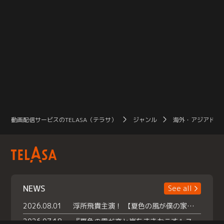
動画配信サービスのTELASA（テラサ）
ジャンル
海外・アジアドラ
NEWS
See all
2026.08.01
浮所飛貴主演！ 【夏色の風が僕の家にやってきた】 本日よりテラサで独占配信スタート！
2026.07.18
『夏色の雲が恋と嵐をまきおこす』スペシャルメイキング 【Part1】2026年７月18日（土）23時30分～配信スタート！話題のシーンの裏側を大公開！豪華キャスト大集合！ 『武宮家 真夏の家族会議』開催！