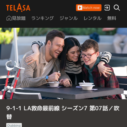
Watch now
見放題
ランキング
ジャンル
レンタル
無料
は
9-1-1 LA救命最前線 シーズン7 第07話／吹
替
Dubbing