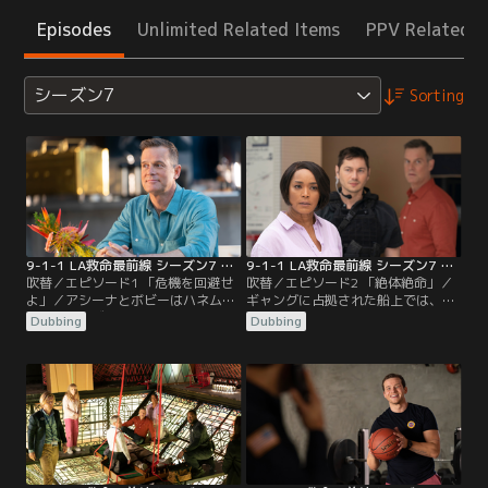
Episodes
Unlimited Related Items
PPV Related I
シーズン7
Sorting
9-1-1 LA救命最前線 シーズン7 第01話／吹替
9-1-1 LA救命最前線 シーズン7 第02話／吹替
吹替／エピソード1 「危機を回避せ
吹替／エピソード2 「絶体絶命」／
よ」／アシーナとボビーはハネムー
ギャングに占拠された船上では、指
ンのクルーズ旅行に出かける。楽し
示に抗ったノーマンが銃で撃たれて
Dubbing
Dubbing
みにするボビーとは反対にアシーナ
重症に。ボビーは救助のため船長に
は幼いころ頃に観た映画『ポセイド
沿岸警備隊への連絡を依頼するが、
ン・アドベンチャー』がトラウマで
通信手段が絶たれたうえに、爆破に
船旅に積極的ではなかった。そんな
より船が傾き始めてしまう…。一
中、以前担当した事件の当事者の夫
方、ヘンは交通事故の対処を巡って
婦、ローラとノーマンに再会する
隊長代理の任を解かれる。相談のた
が…。
めにアシーナに電話をするが留守電
に。