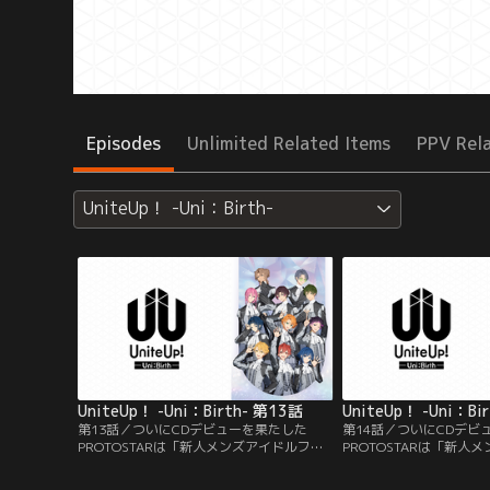
Episodes
Unlimited Related Items
PPV Rel
UniteUp！ -Uni：Birth-
UniteUp！ -Uni：Birth- 第13話
UniteUp！ -Uni：Bi
第13話／ついにCDデビューを果たした
第14話／ついにCDデビ
PROTOSTARは「新人メンズアイドルフェ
PROTOSTARは「新人
ス」で優勝し、順風満帆なアイドル生活を
ス」で優勝し、順風満帆
送っていた。そんな3人に事務所の代表で
送っていた。そんな3人