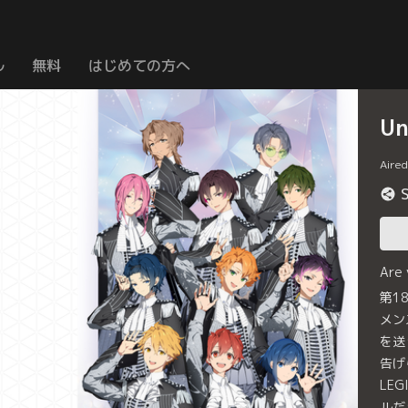
ル
無料
はじめての方へ
Un
Aire
Are
第1
メン
を送
告げ
LE
ルだ