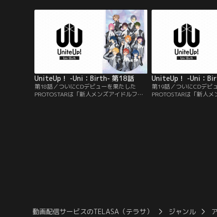
ある凛、真音から告げられたのは、同じ
ある凛、真音から告げら
sMiLeaプロダクション所属アイドルの
sMiLeaプロダクショ
LEGIT、JAXX／JAXXと新曲のリリースで
LEGIT、JAXX／JAX
競うリリースバトルだった。
競うリリースバトルだっ
UniteUp！ -Uni：Birth- 第18話
UniteUp！ -Uni：Bi
第18話／ついにCDデビューを果たした
第19話／ついにCDデビ
PROTOSTARは「新人メンズアイドルフェ
PROTOSTARは「新人
ス」で優勝し、順風満帆なアイドル生活を
ス」で優勝し、順風満帆
送っていた。そんな3人に事務所の代表で
送っていた。そんな3人
ある凛、真音から告げられたのは、同じ
ある凛、真音から告げら
sMiLeaプロダクション所属アイドルの
sMiLeaプロダクショ
LEGIT、JAXX／JAXXと新曲のリリースで
LEGIT、JAXX／JAX
競うリリースバトルだった。
競うリリースバトルだっ
動画配信サービスのTELASA（テラサ）
ジャンル