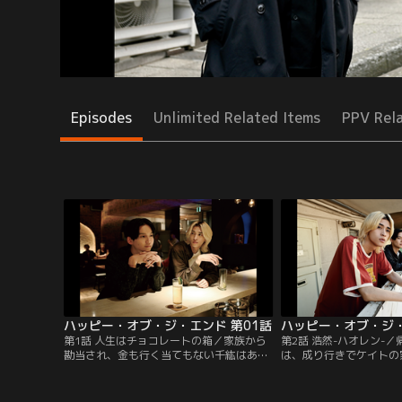
Episodes
Unlimited Related Items
PPV Rel
ハッピー・オブ・ジ・エンド 第01話
ハッピー・オブ・ジ・
第1話 人生はチョコレートの箱／家族から
第2話 浩然-ハオレン-
勘当され、金も行く当てもない千紘はある
は、成り行きでケイトの
夜、行きつけのバーで超タイプの男ケイト
に。ある日、飲み屋街で
と出会い、一目惚れをしてしまう。好感触
の女性に現金を渡してい
に喜んだ千紘は一緒にホテルに向かうが、
る。ケイトの飲み仲間で