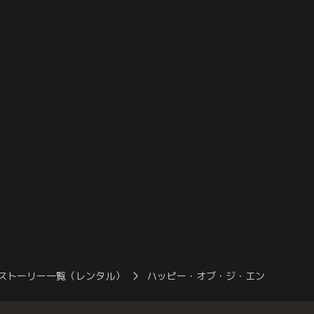
は居場所のない人間を集
を紹介してもらうが、加治から次のヒモ先
ラブだった。暴力と理不尽
を見つけないのかと聞かれ、返答に詰まっ
ような場所で、浩然は心
てしまう。そして、千紘は浩然との出会い
られていき…。
から今までの日々を思い出していく--。
ストーリー一覧（レンタル）
ハッピー・オブ・ジ・エンド
ハ