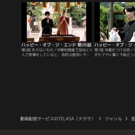
抱き合っていると不意にケイトに電マで激
の母親だと説明するが、
しく殴られ意識を失ってしまう。翌朝、ゴ
からないと言う。初めて
ミ捨て場で目覚めた千紘の前にケイトが立
イトに見入る千紘だが、
っており、あることについて聞かれる
いて何も知らないことに
が…。
ハッピー・オブ・ジ・エンド 第06話
ハッピー・オブ・ジ・
第6話 失えないもの／中華料理屋で加治と3
第7話 決着をつける時
人で食事をしていると、浩然は唐突に千紘
きたマヤに驚く千紘だっ
と付き合っている発言をして場を驚かせ
でない様子に気圧されて
る。店を出た千紘は、はぐらかす浩然に先
り込んでしまう。マヤが
ほどの発言の真意を問い、2人は互いの気
ていたときの浩然につい
持ちを“確認”し合って晴れて恋人同士とな
初は聞いていた千紘だっ
った。その後、気恥ずかしい気持ちのまま
も思っていない口ぶりに
仲良くお参りをして帰宅するが、ふとした
と、千紘はマヤの怒りを
ことで喧嘩をしてしまい…。
力を浴びせられてしまう
動画配信サービスのTELASA（テラサ）
ジャンル