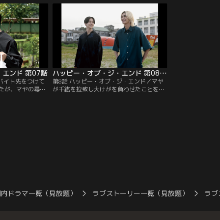
本当かどうかは分
るうちに未練のある千紘は会うことにす
き始めるが、そこ
見る幸せそうなケ
る。駿一と千紘のやり取りを見てしまった
めた違法なSMク
自分がケイトにつ
浩然は、2人が会う当日、千紘に知られず
にまみれた地獄の
気づいて…。
にその場に向かうことに…。
身ともに追い詰め
エンド 第07話
ハッピー・オブ・ジ・エンド 第08話（最終話）
／バイト先をつけて
第8話 ハッピー・オブ・ジ・エンド／マヤ
たが、マヤの尋常
が千紘を拉致し大けがを負わせたことを知
、要求通り車に乗
った浩然は、マヤを刺し殺そうとするが、
SMクラブで働かせ
とどめを刺す前にその場から逃げ去ってし
て語りだすのを最
まう。帰宅後、青ざめた浩然から事情を聞
たが、浩然を人と
いた千紘は、一緒に逃げようと提案する。
思わず反発する
浩然の希望で海へ向かった2人は、しらす
買って理不尽な暴
丼を食べ、水族館へ行き、普通の恋人らし
。
いデートのような時間を過ごすが…。
国内ドラマ一覧（見放題）
ラブストーリー一覧（見放題）
ラブ