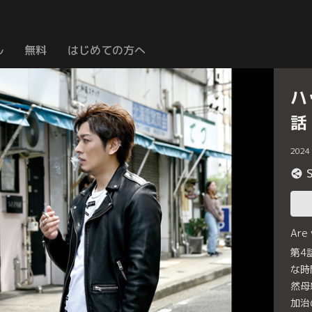
ル
無料
はじめての方へ
ハ
話
2024
Are
第4
な時
然母
加治