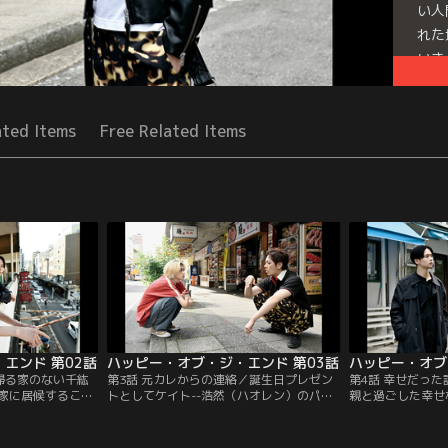
い人
れた
いき
Seri
ated Items
Free Related Items
エンド 第02話
ハッピー・オブ・ジ・エンド 第03話
ハッピー・オブ
／帰る家のない千紘
第3話 元カレからの連絡／誕生日プレゼン
第4話 幸せだっ
家に居候すること
トとしてケイト--浩然（ハオレン）のパソ
親と過ごした幸せ
ケイトが派手な姿
コンを自由に使えることになった千紘。
た。だが、幸せだ
るところを目撃す
SNSを通じて元カレで妻帯者の駿一から連
親に捨てられたこ
ある加治はケイト
絡を受けて戸惑うが、何度かやり取りをす
失った浩然は加治