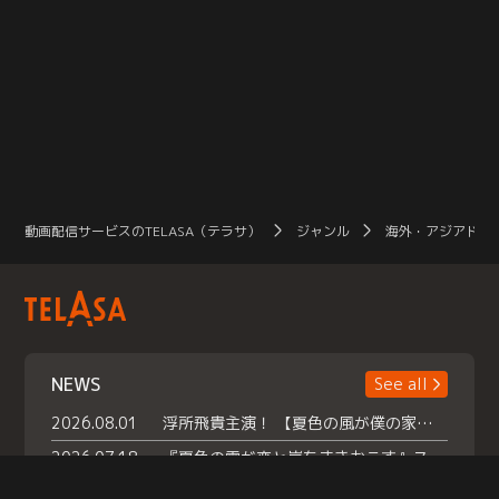
動画配信サービスのTELASA（テラサ）
ジャンル
海外・アジアドラ
NEWS
See all
2026.08.01
浮所飛貴主演！ 【夏色の風が僕の家にやってきた】 本日よりテラサで独占配信スタート！
2026.07.18
『夏色の雲が恋と嵐をまきおこす』スペシャルメイキング 【Part1】2026年７月18日（土）23時30分～配信スタート！話題のシーンの裏側を大公開！豪華キャスト大集合！ 『武宮家 真夏の家族会議』開催！
2026.07.15
救命医・遥（今田）の《心揺さぶる過去》や、 麻酔科医・権野（船越英一郎）の《謎多きプライベート》など… 《知られざるエピソード》を独占配信！