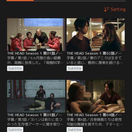
Sorting
THE HEAD Season 1 第01話／字幕
THE HEAD Season 1 第02話／字幕
字幕／第1話／6ヵ月間の長い暗闇
字幕／第2話／妻のアニカは生きて
が、南極に到来した。「南極科学研
いると信じ、懸命に捜索を続けるヨ
究基地ポラリスVI」では、世界屈指
ハン。だが無念にも、激しい嵐のた
Subtitle
Subtitle
の生物学者アーサーを含む10名の越
め捜索は一旦中止に…。捜索チーム
冬隊を残し、夏期隊員たちが南極を
に加わった夏季隊員の医師ミケは、
去ることに…。
死亡隊員たちの指を使って携帯電話
のロックを解除し、真相の手がかり
を得ようとするが…。
THE HEAD Season 1 第03話／字幕
THE HEAD Season 1 第04話／字幕
字幕／第3話／ヨハンは新たに見つ
字幕／第4話／古参隊員たちは使用
かった生存者アーサーに聞き取り調
可能な無線を探すため、マギーとア
査を行う。「マギーの話を信じる
キを残して、旧基地である「ポラリ
Subtitle
Subtitle