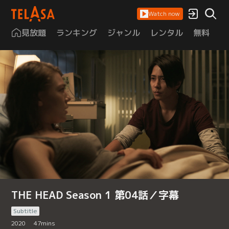
Watch now
見放題
ランキング
ジャンル
レンタル
無料
は
THE HEAD Season 1 第04話／字幕
Subtitle
2020
47
mins