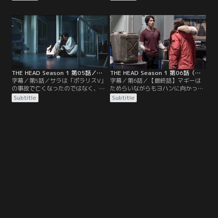
な」と話すアーサー。一方、ニルス
スV」へ行くことを決定。だが、自
の遺体が見つかったときに解剖した
分たちが意図的に置いていかれたと
時の様子をマギーは、ヨハンに打ち
察したマギーは、アキを説き伏せ、
明ける。ニルスの胸には「V」の字
みんなを追って「ポラリスV」へ。
が刻まれており…。
THE HEAD Season 1 第05話／字幕
THE HEAD Season 1 第06話（最終話）／字幕
字幕／第5話／サラは「ポラリスV」
字幕／第6話／【最終話】マギーは
の事故で亡くなったのではなく、何
ためらいながらもヨハンに向かっ
者かに殺されていた…！しかも、サ
て、彼の最愛の妻でもある越冬隊員
Subtitle
Subtitle
ラの遺体を見つけた直後、マギーは
アニカから引き出した“告白”につい
謎の人物が何かを探しているのを目
て、語り出す。それはアーサーが
撃。後を追った彼女は、殺人者が探
「ポラリスV」での任務中、サラに
していたあるものを見つけた…！
対して到底信じられない行動を取っ
ていたのだ。