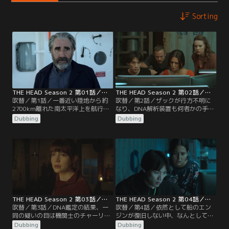
Sorting
THE HEAD Season 2 第01話／吹替
THE HEAD Season 2 第02話／吹替
吹替／第1話／一番近い陸地から約
吹替／第2話／ザックが行方不明に
2700km離れた南太平洋上を航行す
なり、DNA解析装置も何者かの手に
る巨大貨物船・アレクサンドリア
よって破壊された。海に落とされた
Dubbing
Dubbing
号。嵐の中で上甲板に出ていた天才
と考えるルノー船長はアレックの制
生物学者のアーサー（ジョン・リン
止を振り切って彼の捜索を始める。
チ）は、娘で海洋生物学者のレイチ
ェル（オリヴィア・モリス）に呼ば
れて研究室へ。
THE HEAD Season 2 第03話／吹替
THE HEAD Season 2 第04話／吹替
吹替／第3話／DNA鑑定の結果、一
吹替／第4話／依然として船のエン
同の疑いの目は機関士のチャーリー
ジンが復旧しない中、なんとしても
に向けられることに。兄のオスカル
藻の全滅を防ぎたいアーサーたち。
Dubbing
Dubbing