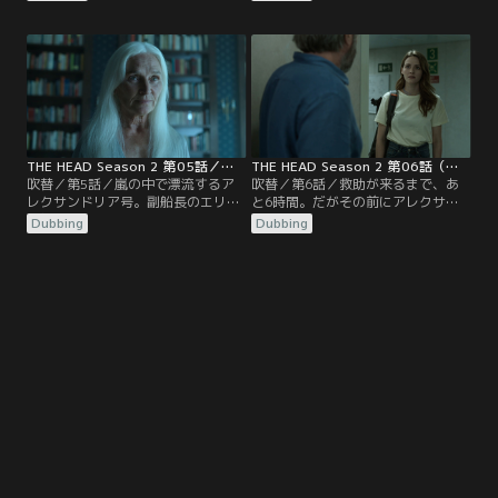
は弟がそんなことをするはずがない
培養装置の電源を復活させるための
と否定するが、アーサーやアレッ
非常用発電機が船首下にあると知っ
ク、船長たちは警察が来るまで彼を
たアレックとミスター・ワンは、チ
屋内の空き部屋に監禁することを決
ャーリーが潜んでいるかもしれない
める。
危険を冒してその場所へ向かう。
THE HEAD Season 2 第05話／吹替
THE HEAD Season 2 第06話（最終話）／吹替
吹替／第5話／嵐の中で漂流するア
吹替／第6話／救助が来るまで、あ
レクサンドリア号。副船長のエリカ
と6時間。だがその前にアレクサン
は無線で遭難信号を送るが、通信を
ドリア号のエンジンが爆発する可能
Dubbing
Dubbing
受け取った救助船が到着するまでに
性が出てきてしまう。身の危険を感
13時間はかかるという。
じたアレックは、科学者チームを引
率して救命ボートに乗り込むことを
決意する。一方、副船長のエリカは
甲板員のキムと共に機関制御室へ。