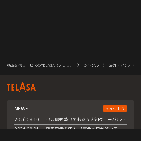
動画配信サービスのTELASA（テラサ）
ジャンル
海外・アジアドラ
NEWS
See all
2026.08.10
いま最も勢いのある６人組グローバルグル ープ NCT WISHの地上波初冠特番 『NCT WISHの放課後グランプリ』放送決定 メンバーたちが３ペアに分かれ 【平成】をテーマにしたスペシャル企画 で対決 番組撮り下ろしのパフォーマンスも！ TELASA（テラサ）では放送終了後から オリジナルコンテンツを大量配信！
2026.08.01
浮所飛貴主演！ 【夏色の風が僕の家にやってきた】 本日よりテラサで独占配信スタート！
2026.07.18
『夏色の雲が恋と嵐をまきおこす』スペシャルメイキング 【Part1】2026年７月18日（土）23時30分～配信スタート！話題のシーンの裏側を大公開！豪華キャスト大集合！ 『武宮家 真夏の家族会議』開催！