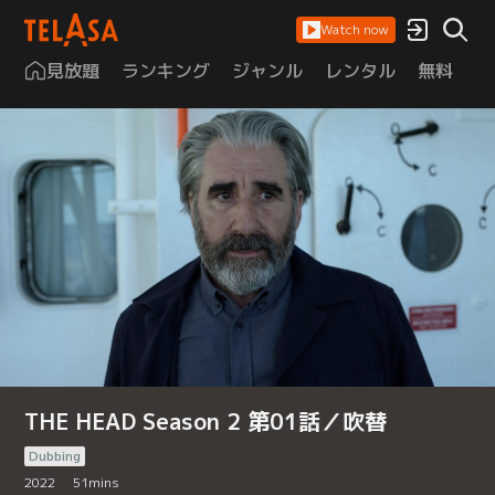
Watch now
見放題
ランキング
ジャンル
レンタル
無料
は
THE HEAD Season 2 第01話／吹替
Dubbing
2022
51
mins