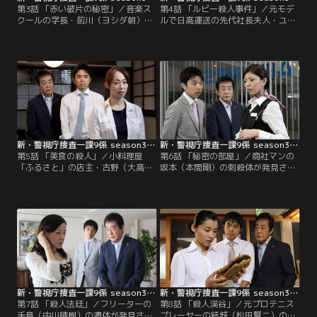
第3話 「赤い破片の秘密」／音楽ス
第4話 「ルビー殺人事件」／元モデ
クールの学長・前川（ヨシダ朝）が
ルで日高運送の先代社長夫人・ユリ
殺害された。前川のスクールは数多
子（古村比呂）の遺体が発見され
くの人気声優を輩出、アジアの歌姫
た。高級エステや美容院の会員カー
と言われる人気歌手・倉橋理緒（小
ドを見た志保（羽田美智子）は、か
松彩夏）もスクールの出身者だと
なりの金持ちと判断するが、現金や
か。そんな情報を提供する矢沢（田
カードが残されており金目当ての犯
口浩正）に青柳（吹越満）がなぜか
行ではなさそうだ。額から頬にかけ
噛みついている。矢沢も負けじと言
て2つの半円が並行に向き合うよう
い返しているが何かあったのだろう
な傷が残されており、傷には黒い付
か？
着物が。
新・警視庁捜査一課9係 season3 第05話
新・警視庁捜査一課9係 season3 第06話
第5話 「美食の殺人」／小料理屋
第6話 「秘密の部屋」／商社マンの
「ふるさと」の店主・古野（大高洋
坂本（本間剛）の刺殺体が発見され
夫）の遺体が店で発見された。カウ
た。倫太郎（渡瀬恒彦）は被害者の
ンターにはつまみが入った小鉢と日
かばんの隠しポケットからカギを発
本酒の徳利などがあり、殺害される
見。直樹（井ノ原快彦）と坂本の
直前まで誰かと呑んでいたらしい。
妻・奈津江（吉田羊）に確認しても
青柳（吹越満）は従業員の桜（井上
らうが、家のものではないというだ
和香）がカウンターにあった100円
けで何のカギかはわからない。倫太
ライターをそっとしまうところをが
郎は坂本の机の上のシュレッダーか
目撃。桜からライターを証拠品とし
ら裁断された紙くずを見つける
て没収する。
と…。
新・警視庁捜査一課9係 season3 第07話
新・警視庁捜査一課9係 season3 第08話
第7話 「殺人法廷」／フリーターの
第8話 「殺人渓谷」／元プロテニス
手島（中川晴樹）の遺体が発見さ
プレーヤーの結城（松田賢二）の他