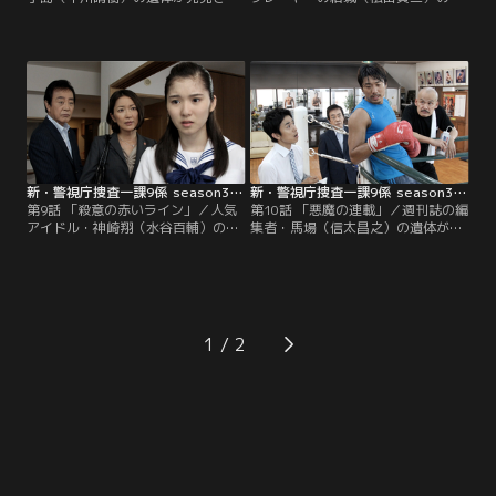
れ、パソコンからは「自分は裁かれ
殺体が故郷の村で発見された。村で
るべき人間です…」という遺書めい
は村長の財津（小林勝也）らが結城
た文章が。一見、自殺に見えたが、
記念館の建設を進めている真っ最
延長コードによって絞め殺されたこ
中。当の結城は殺害されたが、財津
とが判明。実は手島は延長コードで
は結城の遺志を尊重して建設を進め
女子大生・瑞穂（皆川玲奈）が殺害
るという。が、事件当夜、結城本人
された事件の容疑者として逮捕され
が設計を担当する建築家・芳子（立
ていたことがわかった。
原麻衣）に建設の中止を訴えていた
ことがわかる。
新・警視庁捜査一課9係 season3 第09話
新・警視庁捜査一課9係 season3 第10話
第9話 「殺意の赤いライン」／人気
第10話 「悪魔の連載」／週刊誌の編
アイドル・神崎翔（水谷百輔）のマ
集者・馬場（信太昌之）の遺体が発
ネージャー・里美（河合美智子）が
見された。馬場は世界挑戦が決まっ
何者かに絞殺された。真澄（原沙知
たボクサー柏木（金子賢）の連載を
絵）の報告によると暴行されたよう
担当していたが、週刊誌を読むとそ
な痕があり、怨恨による犯行の可能
の連載が打ち切りになっていた。記
性もある。さらに索条痕に黒い付着
事を担当していたフリーライターの
物、右手の側面には赤い染料が付着
香奈子（入山法子）によると、香奈
1
していた。それらが意味するもの
子の体調不良が原因で連載が終了。
は？
馬場は事件当夜、その香奈子の体を
心配して部屋に来たという。