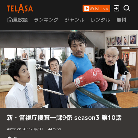
Watch now
見放題
ランキング
ジャンル
レンタル
無料
は
新・警視庁捜査一課9係 season3 第10話
Aired on 2011/09/07
44
mins