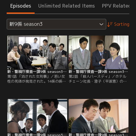
Episodes
Unlimited Related Items
PPV Related I
新9係 season3
Sorting
新・警視庁捜査一課9係 season3 第01話
新・警視庁捜査一課9係 season3 第02話
第1話 「消された女刑事」／若い女
第2話 「殺人バースディ」／ホテル
性の死体が発見された。14係の係長
チェーン社長・澄子（平淑恵）の華
に昇進した村瀬（津田寛治）に代わ
やかな誕生パーティーの席でトップ
って青柳（吹越満）が主任になった
モデルの麻衣（三津谷葉子）が、青
9係が現場へ急行。その9係は、新た
酸性の毒物によって死亡した。パー
に新田（内田朝陽）という新人を迎
ティーの料理に毒物が混入されてい
えていた。新田をいじりながらも直
たのか、と思われたが、麻衣が料理
樹（井ノ原快彦）らにテキパキと指
に手をつけた様子はない。ただ、麻
示を出す青柳。
衣が使ったと思われるフォークにク
リームが付着、ケーキを食べたよう
にも見える。
新・警視庁捜査一課9係 season3 第03話
新・警視庁捜査一課9係 season3 第04話