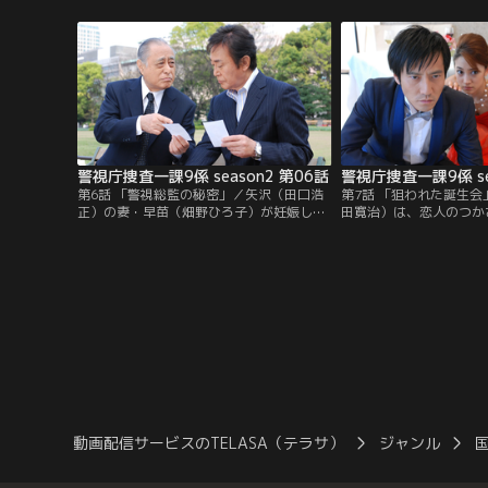
（井ノ原快彦）に手伝わせて干物作り。そ
いた倉庫へと向かった倫
の直樹は倫子（中越典子）にメールを打っ
ら赤岩の焼死体が発見さ
たものの返事がなく、気が気ではない。
郎は娘を助けるために火
する。
警視庁捜査一課9係 season2 第06話
警視庁捜査一課9係 se
第6話 「警視総監の秘密」／矢沢（田口浩
第7話 「狙われた誕生会
正）の妻・早苗（畑野ひろ子）が妊娠し
田寛治）は、恋人のつか
た。涙を流して喜ぶ矢沢だったが、一方で
に半ば無理やり、つかさ
相棒の青柳（吹越満）は家を出たまま帰っ
玲奈）の誕生パーティー
てこない妙子（遠藤久美子）を日夜探し続
る。仁美は某大銀行の頭
けている。荒っぽいほど元気な青柳も今は
雰囲気に村瀬は落ち着か
見る影もなく、矢沢の喜びも半減だ。直樹
が始まり、つかさが車に
（井ノ原快彦）と倫子（中越典子）の温泉
ントを取りに戻ったその
旅行が中止になった。
クで顔を覆ったテロリス
れた。
動画配信サービスのTELASA（テラサ）
ジャンル