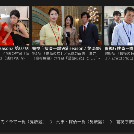
太郎。その倉庫か
ては倫太郎のせいとカンカン、直樹（井ノ
が、検視の結果、
れたのだが、倫太
原快彦）が必死でなだめるが、怒りの矛先
などが見つかり、
をつけた、と証言
は直樹に向けられて…。
判明。つまり首吊
であることがわか
ason2 第07話
警視庁捜査一課9係 season2 第08話
」／9係の村瀬（津
第8話 「薔薇の女」／気鋭の画家・澤井
最終話 「最後の
さ（浅見れいな）
（高杉瑞穂）の作品「薔薇の女」でモデル
子）と合コンに出
の友人・仁美（英
となった玲子（吉田智美）が何者かに殺害
子）のもとに事件
に出席させられ
された。しかも、澤井が出演しているテレ
太郎（渡瀬恒彦）
取の娘。セレブな
ビ番組の生放送中に遺体が発見されるとい
治）と連絡がとれ
ない。パーティー
うショッキングな展開となった。遺体のそ
と噂の村瀬が婚約
置き忘れたプレゼ
ばには薔薇の花びらが落ちていたが、倫太
な）と、つかさが
とき、会場にマス
郎（渡瀬恒彦）はその中からおかしな一枚
やらモメている。
トのような男が現
を採取。
国内ドラマ一覧（見放題）
刑事・探偵一覧（見放題）
警視庁捜査