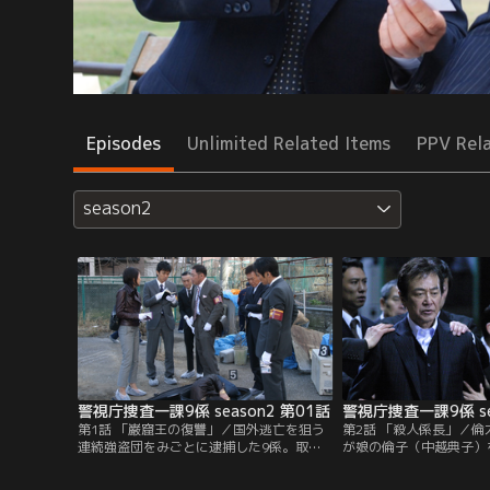
Episodes
Unlimited Related Items
PPV Rel
season2
警視庁捜査一課9係 season2 第01話
警視庁捜査一課9係 se
第1話 「巌窟王の復讐」／国外逃亡を狙う
第2話 「殺人係長」／
連続強盗団をみごとに逮捕した9係。取調
が娘の倫子（中越典子）
べで自供に追い込み、ひと仕事終えるが、
赤岩（小日向文世）殺害
部屋では係長の倫太郎（渡瀬恒彦）が直樹
た。赤岩の指示に従い、