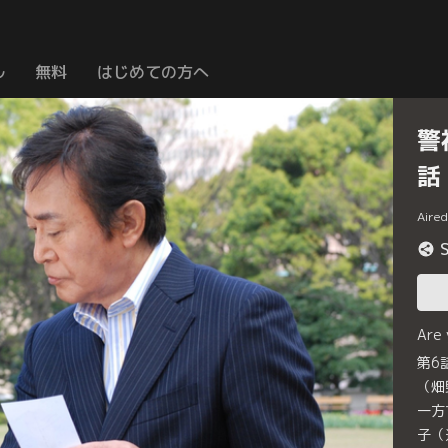
ル
無料
はじめての方へ
警
話
Aire
Are
第6
（畑
一方
子（