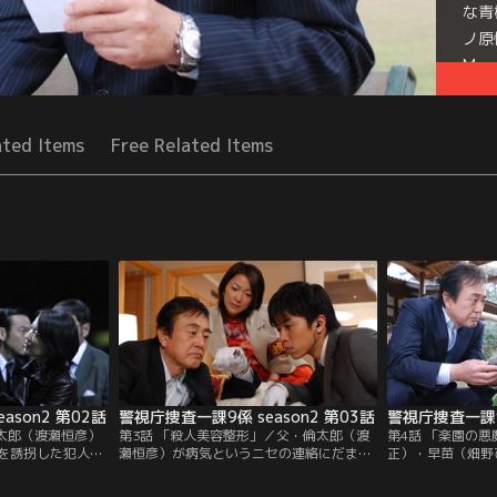
な青
ノ原
Mor
Seri
ated Items
Free Related Items
ason2 第02話
警視庁捜査一課9係 season2 第03話
警視庁捜査一課9係
倫太郎（渡瀬恒彦）
第3話 「殺人美容整形」／父・倫太郎（渡
第4話 「楽園の
を誘拐した犯人・
瀬恒彦）が病気というニセの連絡にだまさ
正）・早苗（畑野
の容疑で逮捕され
れて帰国。誘拐されたばかりか、大事な試
問に行っている養
倫子が拘束されて
験まで受け損ねた倫子（中越典子）。すべ
下哲夫）が公園の