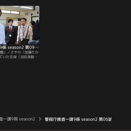
高村の肺からゾウリムシ
るはずもなく、なぜウエディングドレスな
池か沼で溺死したことが
ど着ていたのか？矢沢（田口浩正）は遺体
り自殺に見せかけた他殺
のそばでヘアピンを発見。まりんのものか
る。
判然としないが、なぜか気になる。
警視庁捜査一課9係 season2 第09話（最終話）
晩餐」／さやか（加藤たか
ていた志保（羽田美智
発生の電話が入った。倫
によると、村瀬（津田寛
ないとか。が、ふと見る
者のつかさ（浅見れい
作った誓約書を前になに
一課9係 season2
警視庁捜査一課9係 season2 第06話