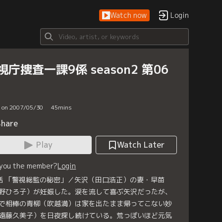
Watch now
Login
視庁捜査一課9係 season2 第06
d on 2007/05/30
45
mins
Share
Play
Watch Later
 you the member?
Login
話 「警視総監の秘密」／矢沢（田口浩正）の妻・早苗
野ひろ子）が妊娠した。涙を流して喜ぶ矢沢だったが、
で相棒の青柳（吹越満）は家を出たまま帰ってこない妙
遠藤久美子）を日夜探し続けている。荒っぽいほど元気