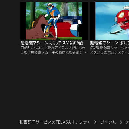
に。しかし、この事態を以前から予測して
いた人達がいた。今はなき剛博士の息子た
ちを含む、5人の少年少女はボルトメカに
乗り込み、巨大ロボットに合体する！
超電磁マシーン ボルテスV 第06話
超電磁マシーン ボルテ
第6話 いななけ！愛馬アイフル／罠にはま
第7話 新隊員タッコち
った子馬に寄せる一平の隠された秘密とは
スを追ったボルテスチー
何か？獣士バッド・ヘイルの猛攻撃に大東
ザリーンの恐るべき罠と
京は廃墟と化してしまった。愛する友を失
メカとともに洞窟に閉じ
った一平の怒りが爆発する！
ちを、日吉のペットが救
動画配信サービスのTELASA（テラサ）
ジャンル