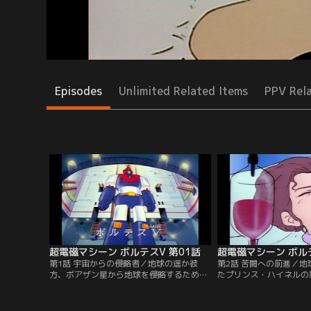
Episodes
Unlimited Related Items
PPV Rel
超電磁マシーン ボルテスV 第01話
超電磁マシーン ボルテ
第1話 宇宙からの侵略者／地球の遥か彼
第2話 苦闘への前進／
方、ボアザン星から地球を侵略するための
たプリンス・ハイネルの
軍団がやってきた。司令官、プリンス・ハ
ビッグファルコンを襲う
イネルはロボット「獣士ドグガガ」を使っ
は何か？死を駆けた母が
て総攻撃を開始、地球防衛軍は壊滅状態
を救う。