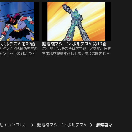
ボルテスV 第09話
超電磁マシーン ボルテスV 第10話
た大ピンチ／地球防衛軍の
第10話 ボルテス合体不可能！／突如、防衛
ャンギャルの狙いは何
軍本部を襲撃する獣士ボンボスの隠された
士ゴンダムを前にめぐみ
狙いとは？ズールの魔の手が超電磁エネル
れてしまう。追い詰めら
ギーの秘密を暴き出す！今、健一達に最大
危機が迫る！
の危機が訪れる…。
覧（レンタル）
超電磁マシーン ボルテスV
超電磁マシーン ボル