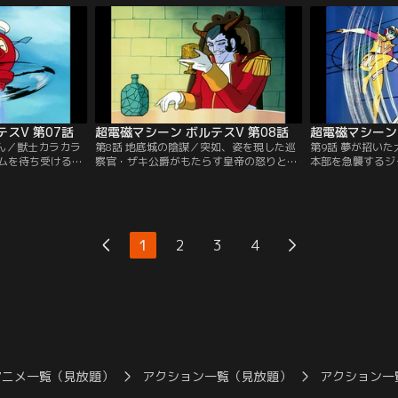
スV 第07話
超電磁マシーン ボルテスV 第08話
超電磁マシーン 
ゃん／獣士カラカラ
第8話 地底城の陰謀／突如、姿を現した巡
第9話 夢が招い
ムを待ち受けるガ
察官・ザキ公爵がもたらす皇帝の怒りとは
本部を急襲するジ
は何か？故障した
何か？獣士ガルゴーを操るプリンス・ハイ
か？襲い掛かる獣
込められた健一た
ネルを黒い魔の手が狙う！裏切り者ラ・ゴ
は無断で戦列を離
う。
ールとは！？
れた岡防衛長官に
1
2
3
4
アニメ一覧（見放題）
アクション一覧（見放題）
アクション一