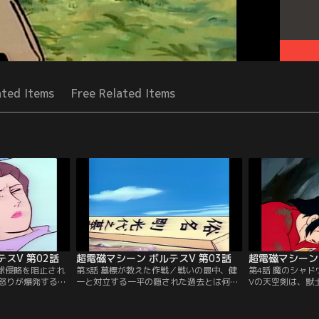
ated Items
Free Related Items
スV 第02話
超電磁マシーン ボルテスV 第03話
超電磁マシーン 
地球侵略を阻止され
第3話 墓標が教えた作戦／戦いの最中、健
第4話 魔のシャ
怒りが爆発する。
一と対立する一平の隠された過去とは何
Vの天空剣は、獣
両面作戦の恐怖と
か？獣士ボンザルスの速戦速攻にビッグフ
てしまった。“胡
ボルテスVの危機
ァルコンは大損害を受けてしまった。二人
一は絶体絶命の危
の母がチーム分裂を救う。
戦いに勝利を得た