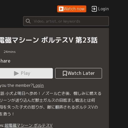
Watch now
Login
電磁マシーン ボルテスV 第23話
24
mins
Share
Play
Watch Later
 you the member?
Login
3話 小犬よ明日へ歩め！／ズール亡き後、憎しみに燃える
リーンが送り込んだ獣士ガルスの目眩まし戦法とは何
母を失った子犬の怒りが、敵に翻弄されるボルテスVの
を救う！
es:
超電磁マシーン ボルテスV