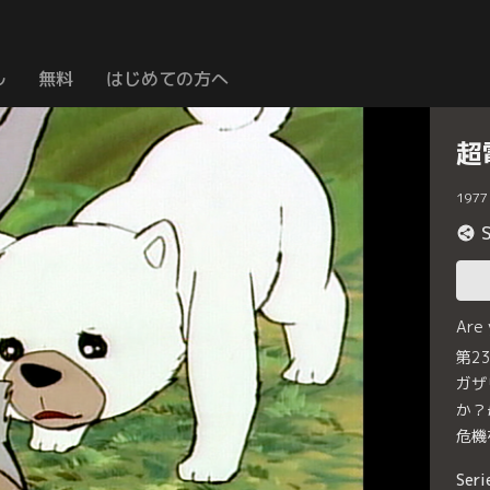
ル
無料
はじめての方へ
超
1977
Are
第2
ガザ
か？
危機
Seri