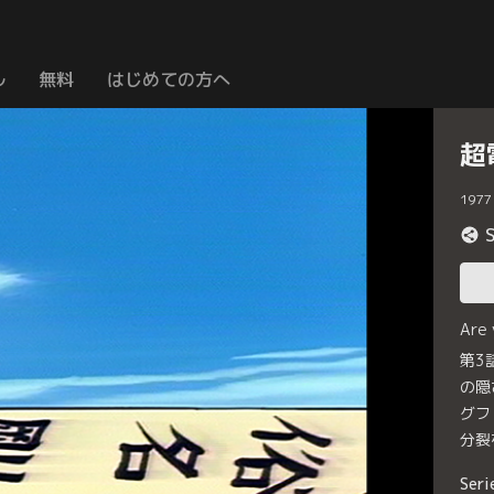
ル
無料
はじめての方へ
超
1977
Are
第3
の隠
グフ
分裂
Seri