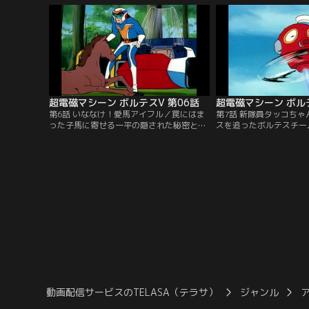
に。しかし、この事態を以前から予測して
いた人達がいた。今はなき剛博士の息子た
ちを含む、5人の少年少女はボルトメカに
乗り込み、巨大ロボットに合体する！
超電磁マシーン ボルテスV 第06話
超電磁マシーン ボルテ
第6話 いななけ！愛馬アイフル／罠にはま
第7話 新隊員タッコち
った子馬に寄せる一平の隠された秘密とは
スを追ったボルテスチー
何か？獣士バッド・ヘイルの猛攻撃に大東
ザリーンの恐るべき罠と
京は廃墟と化してしまった。愛する友を失
メカとともに洞窟に閉じ
った一平の怒りが爆発する！
ちを、日吉のペットが救
動画配信サービスのTELASA（テラサ）
ジャンル