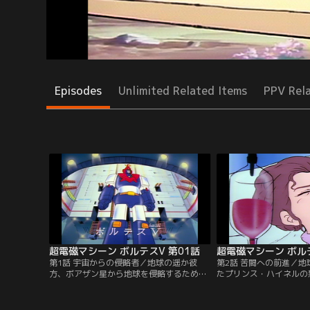
Episodes
Unlimited Related Items
PPV Rel
超電磁マシーン ボルテスV 第01話
超電磁マシーン ボルテ
第1話 宇宙からの侵略者／地球の遥か彼
第2話 苦闘への前進／
方、ボアザン星から地球を侵略するための
たプリンス・ハイネルの
軍団がやってきた。司令官、プリンス・ハ
ビッグファルコンを襲う
イネルはロボット「獣士ドグガガ」を使っ
は何か？死を駆けた母が
て総攻撃を開始、地球防衛軍は壊滅状態
を救う。