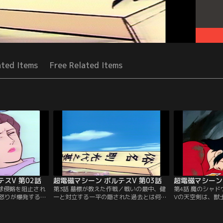
ated Items
Free Related Items
スV 第02話
超電磁マシーン ボルテスV 第03話
超電磁マシーン 
地球侵略を阻止され
第3話 墓標が教えた作戦／戦いの最中、健
第4話 魔のシャ
怒りが爆発する。
一と対立する一平の隠された過去とは何
Vの天空剣は、獣
両面作戦の恐怖と
か？獣士ボンザルスの速戦速攻にビッグフ
てしまった。“胡
ボルテスVの危機
ァルコンは大損害を受けてしまった。二人
一は絶体絶命の危
の母がチーム分裂を救う。
戦いに勝利を得た