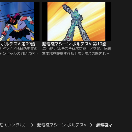
ボルテスV 第09話
超電磁マシーン ボルテスV 第10話
た大ピンチ／地球防衛軍の
第10話 ボルテス合体不可能！／突如、防衛
ャンギャルの狙いは何
軍本部を襲撃する獣士ボンボスの隠された
士ゴンダムを前にめぐみ
狙いとは？ズールの魔の手が超電磁エネル
れてしまう。追い詰めら
ギーの秘密を暴き出す！今、健一達に最大
危機が迫る！
の危機が訪れる…。
覧（レンタル）
超電磁マシーン ボルテスV
超電磁マシーン ボル