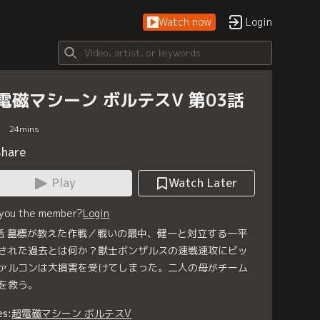
Watch now
Login
電磁マシーン ボルテスV 第03話
24
mins
Share
Play
Watch Later
 you the member?
Login
話 墓標が教えた作戦／戦いの最中、健一と対立する一平
された過去とは何か？獣士ボンザルスの速戦速攻にビッ
ァルコンは大損害を受けてしまった。二人の母がチーム
を救う。
es:
超電磁マシーン ボルテスV