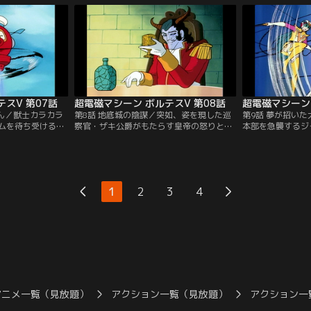
スV 第07話
超電磁マシーン ボルテスV 第08話
超電磁マシーン 
ゃん／獣士カラカラ
第8話 地底城の陰謀／突如、姿を現した巡
第9話 夢が招い
ムを待ち受けるガ
察官・ザキ公爵がもたらす皇帝の怒りとは
本部を急襲するジ
は何か？故障した
何か？獣士ガルゴーを操るプリンス・ハイ
か？襲い掛かる獣
込められた健一た
ネルを黒い魔の手が狙う！裏切り者ラ・ゴ
は無断で戦列を離
う。
ールとは！？
れた岡防衛長官に
1
2
3
4
アニメ一覧（見放題）
アクション一覧（見放題）
アクション一