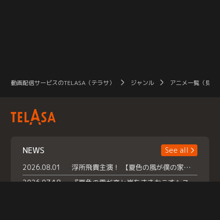
動画配信サービスのTELASA（テラサ）
ジャンル
アニメ一覧（見放
NEWS
See all
2026.08.01
浮所飛貴主演！ 【夏色の風が僕の家にやってきた】 本日よりテラサで独占配信スタート！
2026.07.18
『夏色の雲が恋と嵐をまきおこす』スペシャルメイキング 【Part1】2026年７月18日（土）23時30分～配信スタート！話題のシーンの裏側を大公開！豪華キャスト大集合！ 『武宮家 真夏の家族会議』開催！
2026.07.15
救命医・遥（今田）の《心揺さぶる過去》や、 麻酔科医・権野（船越英一郎）の《謎多きプライベート》など… 《知られざるエピソード》を独占配信！