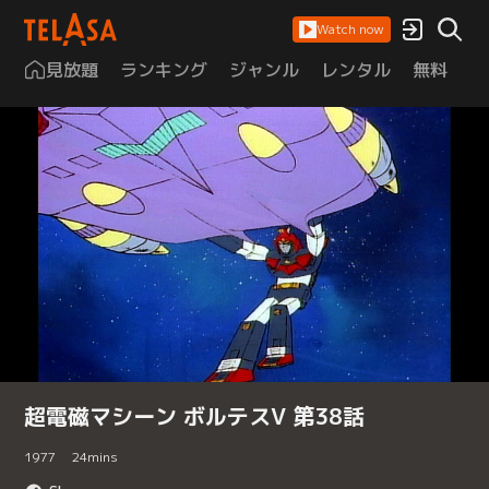
Watch now
見放題
ランキング
ジャンル
レンタル
無料
は
超電磁マシーン ボルテスV 第38話
1977
24
mins