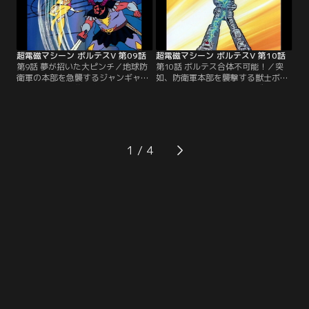
超電磁マシーン ボルテスV 第09話
超電磁マシーン ボルテスV 第10話
第9話 夢が招いた大ピンチ／地球防
第10話 ボルテス合体不可能！／突
衛軍の本部を急襲するジャンギャル
如、防衛軍本部を襲撃する獣士ボン
の狙いは何か？襲い掛かる獣士ゴン
ボスの隠された狙いとは？ズールの
ダムを前にめぐみは無断で戦列を離
魔の手が超電磁エネルギーの秘密を
れてしまう。追い詰められた岡防衛
暴き出す！今、健一達に最大の危機
長官に危機が迫る！
が訪れる…。
1