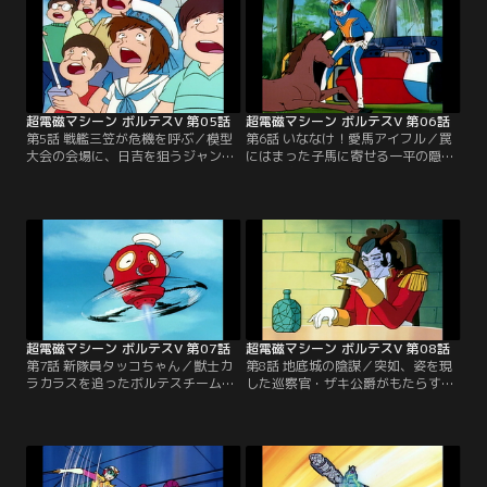
超電磁マシーン ボルテスV 第05話
超電磁マシーン ボルテスV 第06話
第5話 戦艦三笠が危機を呼ぶ／模型
第6話 いななけ！愛馬アイフル／罠
大会の会場に、日吉を狙うジャンギ
にはまった子馬に寄せる一平の隠さ
ャルの新たな作戦とは何か？獣士ネ
れた秘密とは何か？獣士バッド・ヘ
ーグとダイガの連携プレイが健一達
イルの猛攻撃に大東京は廃墟と化し
の行く手を阻む。分断の危機を、今
てしまった。愛する友を失った一平
5人の心が跳ね返す！
の怒りが爆発する！
超電磁マシーン ボルテスV 第07話
超電磁マシーン ボルテスV 第08話
第7話 新隊員タッコちゃん／獣士カ
第8話 地底城の陰謀／突如、姿を現
ラカラスを追ったボルテスチームを
した巡察官・ザキ公爵がもたらす皇
待ち受けるガザリーンの恐るべき罠
帝の怒りとは何か？獣士ガルゴーを
とは何か？故障したメカとともに洞
操るプリンス・ハイネルを黒い魔の
窟に閉じ込められた健一たちを、日
手が狙う！裏切り者ラ・ゴールと
吉のペットが救う。
は！？