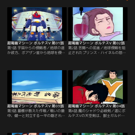
超電磁マシーン ボルテスV 第01話
超電磁マシーン ボルテスV 第02話
第1話 宇宙からの侵略者／地球の遥
第2話 苦闘への前進／地球侵略を阻
か彼方、ボアザン星から地球を侵略
止されたプリンス・ハイネルの怒り
するための軍団がやってきた。司令
が爆発する。ビッグファルコンを襲
官、プリンス・ハイネルはロボット
う両面作戦の恐怖とは何か？死を駆
「獣士ドグガガ」を使って総攻撃を
けた母がボルテスVの危機を救う。
開始、地球防衛軍は壊滅状態に。し
かし、この事態を以前から予測して
いた人達がいた。今はなき剛博士の
息子たちを含む、5人の少年少女は
ボルトメカに乗り込み、巨大ロボッ
トに合体する！
超電磁マシーン ボルテスV 第03話
超電磁マシーン ボルテスV 第04話
第3話 墓標が教えた作戦／戦いの最
第4話 魔のシャドウ必殺剣／遂にボ
中、健一と対立する一平の隠された
ルテスVの天空剣は、獣士ガルドの
過去とは何か？獣士ボンザルスの速
挑戦に敗られてしまった。“胡蝶返
戦速攻にビッグファルコンは大損害
し”に全てを賭けて健一は絶体絶命
を受けてしまった。二人の母がチー
の危機へ立ち向かう。一瞬の戦いに
ム分裂を救う。
勝利を得たものは誰か？