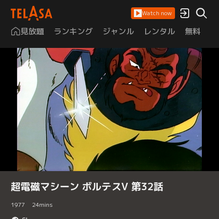
Watch now
見放題
ランキング
ジャンル
レンタル
無料
は
超電磁マシーン ボルテスV 第32話
1977
24
mins