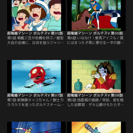
超電磁マシーン ボルテスV 第05話
超電磁マシーン ボルテスV 第06話
第5話 戦艦三笠が危機を呼ぶ／模型
第6話 いななけ！愛馬アイフル／罠
大会の会場に、日吉を狙うジャンギ
にはまった子馬に寄せる一平の隠さ
ャルの新たな作戦とは何か？獣士ネ
れた秘密とは何か？獣士バッド・ヘ
ーグとダイガの連携プレイが健一達
イルの猛攻撃に大東京は廃墟と化し
の行く手を阻む。分断の危機を、今
てしまった。愛する友を失った一平
5人の心が跳ね返す！
の怒りが爆発する！
超電磁マシーン ボルテスV 第07話
超電磁マシーン ボルテスV 第08話
第7話 新隊員タッコちゃん／獣士カ
第8話 地底城の陰謀／突如、姿を現
ラカラスを追ったボルテスチームを
した巡察官・ザキ公爵がもたらす皇
待ち受けるガザリーンの恐るべき罠
帝の怒りとは何か？獣士ガルゴーを
とは何か？故障したメカとともに洞
操るプリンス・ハイネルを黒い魔の
窟に閉じ込められた健一たちを、日
手が狙う！裏切り者ラ・ゴールと
吉のペットが救う。
は！？