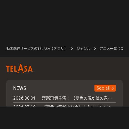
動画配信サービスのTELASA（テラサ）
ジャンル
アニメ一覧（見放
NEWS
See all
2026.08.01
浮所飛貴主演！ 【夏色の風が僕の家にやってきた】 本日よりテラサで独占配信スタート！
2026.07.18
『夏色の雲が恋と嵐をまきおこす』スペシャルメイキング 【Part1】2026年７月18日（土）23時30分～配信スタート！話題のシーンの裏側を大公開！豪華キャスト大集合！ 『武宮家 真夏の家族会議』開催！
2026.07.15
救命医・遥（今田）の《心揺さぶる過去》や、 麻酔科医・権野（船越英一郎）の《謎多きプライベート》など… 《知られざるエピソード》を独占配信！