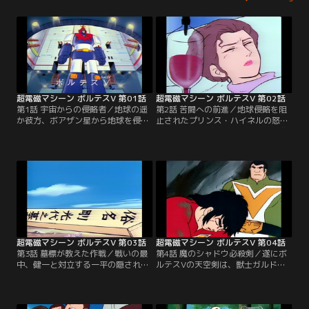
超電磁マシーン ボルテスV 第01話
超電磁マシーン ボルテスV 第02話
第1話 宇宙からの侵略者／地球の遥
第2話 苦闘への前進／地球侵略を阻
か彼方、ボアザン星から地球を侵略
止されたプリンス・ハイネルの怒り
するための軍団がやってきた。司令
が爆発する。ビッグファルコンを襲
官、プリンス・ハイネルはロボット
う両面作戦の恐怖とは何か？死を駆
「獣士ドグガガ」を使って総攻撃を
けた母がボルテスVの危機を救う。
開始、地球防衛軍は壊滅状態に。し
かし、この事態を以前から予測して
いた人達がいた。今はなき剛博士の
息子たちを含む、5人の少年少女は
ボルトメカに乗り込み、巨大ロボッ
トに合体する！
超電磁マシーン ボルテスV 第03話
超電磁マシーン ボルテスV 第04話
第3話 墓標が教えた作戦／戦いの最
第4話 魔のシャドウ必殺剣／遂にボ
中、健一と対立する一平の隠された
ルテスVの天空剣は、獣士ガルドの
過去とは何か？獣士ボンザルスの速
挑戦に敗られてしまった。“胡蝶返
戦速攻にビッグファルコンは大損害
し”に全てを賭けて健一は絶体絶命
を受けてしまった。二人の母がチー
の危機へ立ち向かう。一瞬の戦いに
ム分裂を救う。
勝利を得たものは誰か？