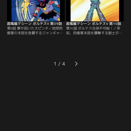
超電磁マシーン ボルテスV 第09話
超電磁マシーン ボルテスV 第10話
第9話 夢が招いた大ピンチ／地球防
第10話 ボルテス合体不可能！／突
衛軍の本部を急襲するジャンギャル
如、防衛軍本部を襲撃する獣士ボン
の狙いは何か？襲い掛かる獣士ゴン
ボスの隠された狙いとは？ズールの
ダムを前にめぐみは無断で戦列を離
魔の手が超電磁エネルギーの秘密を
れてしまう。追い詰められた岡防衛
暴き出す！今、健一達に最大の危機
長官に危機が迫る！
が訪れる…。
1