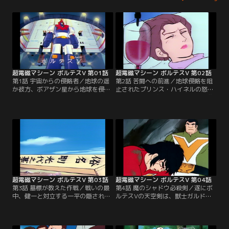
超電磁マシーン ボルテスV 第01話
超電磁マシーン ボルテスV 第02話
第1話 宇宙からの侵略者／地球の遥
第2話 苦闘への前進／地球侵略を阻
か彼方、ボアザン星から地球を侵略
止されたプリンス・ハイネルの怒り
するための軍団がやってきた。司令
が爆発する。ビッグファルコンを襲
官、プリンス・ハイネルはロボット
う両面作戦の恐怖とは何か？死を駆
「獣士ドグガガ」を使って総攻撃を
けた母がボルテスVの危機を救う。
開始、地球防衛軍は壊滅状態に。し
かし、この事態を以前から予測して
いた人達がいた。今はなき剛博士の
息子たちを含む、5人の少年少女は
ボルトメカに乗り込み、巨大ロボッ
トに合体する！
超電磁マシーン ボルテスV 第03話
超電磁マシーン ボルテスV 第04話
第3話 墓標が教えた作戦／戦いの最
第4話 魔のシャドウ必殺剣／遂にボ
中、健一と対立する一平の隠された
ルテスVの天空剣は、獣士ガルドの
過去とは何か？獣士ボンザルスの速
挑戦に敗られてしまった。“胡蝶返
戦速攻にビッグファルコンは大損害
し”に全てを賭けて健一は絶体絶命
を受けてしまった。二人の母がチー
の危機へ立ち向かう。一瞬の戦いに
ム分裂を救う。
勝利を得たものは誰か？