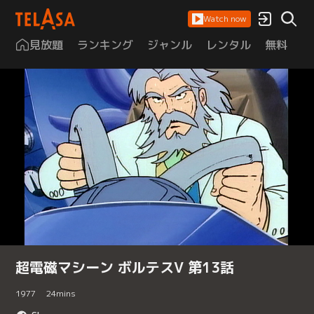
Watch now
見放題
ランキング
ジャンル
レンタル
無料
は
超電磁マシーン ボルテスV 第13話
1977
24
mins