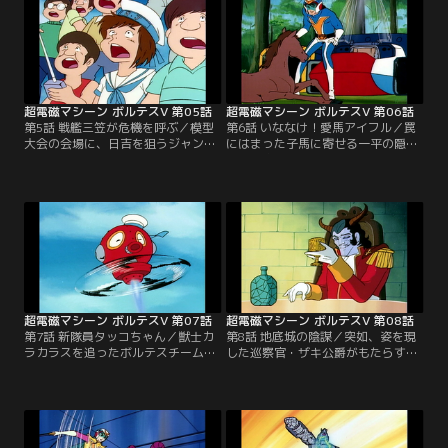
超電磁マシーン ボルテスV 第05話
超電磁マシーン ボルテスV 第06話
第5話 戦艦三笠が危機を呼ぶ／模型
第6話 いななけ！愛馬アイフル／罠
大会の会場に、日吉を狙うジャンギ
にはまった子馬に寄せる一平の隠さ
ャルの新たな作戦とは何か？獣士ネ
れた秘密とは何か？獣士バッド・ヘ
ーグとダイガの連携プレイが健一達
イルの猛攻撃に大東京は廃墟と化し
の行く手を阻む。分断の危機を、今
てしまった。愛する友を失った一平
5人の心が跳ね返す！
の怒りが爆発する！
超電磁マシーン ボルテスV 第07話
超電磁マシーン ボルテスV 第08話
第7話 新隊員タッコちゃん／獣士カ
第8話 地底城の陰謀／突如、姿を現
ラカラスを追ったボルテスチームを
した巡察官・ザキ公爵がもたらす皇
待ち受けるガザリーンの恐るべき罠
帝の怒りとは何か？獣士ガルゴーを
とは何か？故障したメカとともに洞
操るプリンス・ハイネルを黒い魔の
窟に閉じ込められた健一たちを、日
手が狙う！裏切り者ラ・ゴールと
吉のペットが救う。
は！？