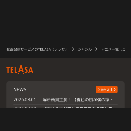
動画配信サービスのTELASA（テラサ）
ジャンル
アニメ一覧（見放
NEWS
See all
2026.08.01
浮所飛貴主演！ 【夏色の風が僕の家にやってきた】 本日よりテラサで独占配信スタート！
2026.07.18
『夏色の雲が恋と嵐をまきおこす』スペシャルメイキング 【Part1】2026年７月18日（土）23時30分～配信スタート！話題のシーンの裏側を大公開！豪華キャスト大集合！ 『武宮家 真夏の家族会議』開催！
2026.07.15
救命医・遥（今田）の《心揺さぶる過去》や、 麻酔科医・権野（船越英一郎）の《謎多きプライベート》など… 《知られざるエピソード》を独占配信！