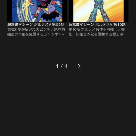
超電磁マシーン ボルテスV 第09話
超電磁マシーン ボルテスV 第10話
第9話 夢が招いた大ピンチ／地球防
第10話 ボルテス合体不可能！／突
衛軍の本部を急襲するジャンギャル
如、防衛軍本部を襲撃する獣士ボン
の狙いは何か？襲い掛かる獣士ゴン
ボスの隠された狙いとは？ズールの
ダムを前にめぐみは無断で戦列を離
魔の手が超電磁エネルギーの秘密を
れてしまう。追い詰められた岡防衛
暴き出す！今、健一達に最大の危機
長官に危機が迫る！
が訪れる…。
1