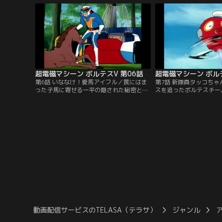
に。しかし、この事態を以前から予測して
いた人達がいた。今はなき剛博士の息子た
ちを含む、5人の少年少女はボルトメカに
乗り込み、巨大ロボットに合体する！
超電磁マシーン ボルテスV 第06話
超電磁マシーン ボルテ
第6話 いななけ！愛馬アイフル／罠にはま
第7話 新隊員タッコち
った子馬に寄せる一平の隠された秘密とは
スを追ったボルテスチー
何か？獣士バッド・ヘイルの猛攻撃に大東
ザリーンの恐るべき罠と
京は廃墟と化してしまった。愛する友を失
メカとともに洞窟に閉じ
った一平の怒りが爆発する！
ちを、日吉のペットが救
動画配信サービスのTELASA（テラサ）
ジャンル