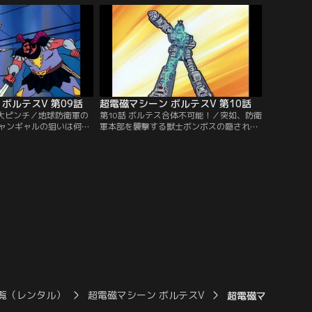
ボルテスV 第09話
超電磁マシーン ボルテスV 第10話
た大ピンチ／地球防衛軍の
第10話 ボルテス合体不可能！／突如、防衛
ャンギャルの狙いは何
軍本部を襲撃する獣士ボンボスの隠された
士ゴンダムを前にめぐみ
狙いとは？ズールの魔の手が超電磁エネル
れてしまう。追い詰めら
ギーの秘密を暴き出す！今、健一達に最大
危機が迫る！
の危機が訪れる…。
覧（レンタル）
超電磁マシーン ボルテスV
超電磁マシーン ボル