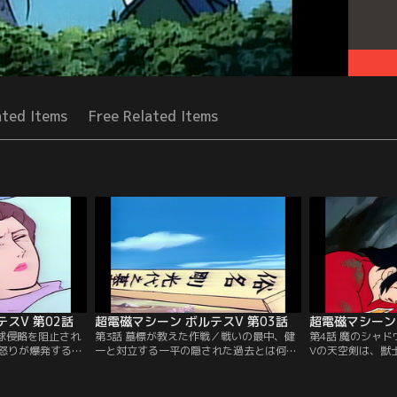
ated Items
Free Related Items
スV 第02話
超電磁マシーン ボルテスV 第03話
超電磁マシーン 
地球侵略を阻止され
第3話 墓標が教えた作戦／戦いの最中、健
第4話 魔のシャ
怒りが爆発する。
一と対立する一平の隠された過去とは何
Vの天空剣は、獣
両面作戦の恐怖と
か？獣士ボンザルスの速戦速攻にビッグフ
てしまった。“胡
ボルテスVの危機
ァルコンは大損害を受けてしまった。二人
一は絶体絶命の危
の母がチーム分裂を救う。
戦いに勝利を得た