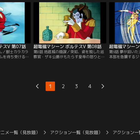
スV 第07話
超電磁マシーン ボルテスV 第08話
超電磁マシーン 
ゃん／獣士カラカラ
第8話 地底城の陰謀／突如、姿を現した巡
第9話 夢が招い
ムを待ち受けるガ
察官・ザキ公爵がもたらす皇帝の怒りとは
本部を急襲するジ
は何か？故障した
何か？獣士ガルゴーを操るプリンス・ハイ
か？襲い掛かる獣
込められた健一た
ネルを黒い魔の手が狙う！裏切り者ラ・ゴ
は無断で戦列を離
う。
ールとは！？
れた岡防衛長官に
1
2
3
4
アニメ一覧（見放題）
アクション一覧（見放題）
アクション一