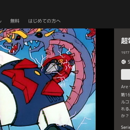
ル
無料
はじめての方へ
超
1977
Are
第1
ルコ
れる
か？
Seri