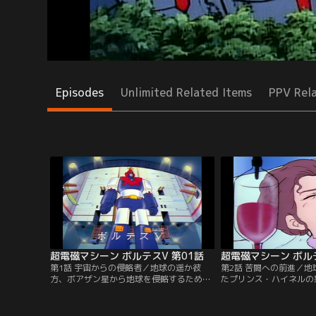
Episodes
Unlimited Related Items
PPV Rel
超電磁マシーン ボルテスV 第01話
超電磁マシーン ボルテ
第1話 宇宙からの侵略者／地球の遥か彼
第2話 苦闘への前進／
方、ボアザン星から地球を侵略するための
たプリンス・ハイネルの
軍団がやってきた。司令官、プリンス・ハ
ビッグファルコンを襲う
イネルはロボット「獣士ドグガガ」を使っ
は何か？死を駆けた母が
て総攻撃を開始、地球防衛軍は壊滅状態
を救う。