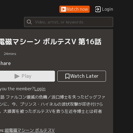
Watch now
Login
電磁マシーン ボルテスV 第16話
24
mins
Share
Play
Watch Later
 you the member?
Login
6話 ファルコン壊滅の危機／浜口博士を失ったビッグファ
ンに、今、プリンス・ハイネルの波状攻撃が叩き付けら
。大損害を被ったボルテスVを救う左近寺博士とは何者
es:
超電磁マシーン ボルテスV