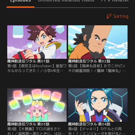
Sorting
魔神創造伝ワタル 第01話
魔神創造伝ワタル 第02話
第1話 【救世主はRyuTuber】星部ワ
第2話 【風神丸見参】おでこがピン
タルがふってきた！／小学4年生の
チの御富良院！／魔神「龍神丸」と
「星部ワタル」は、スーパースター
共に敵を倒してゴキゲンなワタル。
を目指すリューチューバー。ある
だが、敵はまだまだたくさんいて、
日、イトコの「天部カケル」と動画
ラスボスの「エンジョーダ」を倒さ
配信の準備をしていると、何者かに
なければならないことを知る。そん
名前を呼ばれ、異世界「宙部界」に
なワタルたちの冒険の案内役とし
迷いこんでしまう。そこで出会った
て、龍神の使い「リュンリュン」が
のは、剣豪の「御富良院」と人気
現れる。リュンリュンに連れられて
Vtuberの「マロ」。二人はワタルの
新しいエリアに向かうと、そこでは
ことを…。【提供：バンダイチャン
「おわり親方」が…。【提供：バン
ネル】
ダイチャンネル】
魔神創造伝ワタル 第03話
魔神創造伝ワタル 第04話
第3話 【大暴露】マロの謎をさぐ
第4話 【ドッキリ】カケルとの再
れ！／宙部界へ来たときに、はなれ
会！？／エンジョーダを倒せるとい