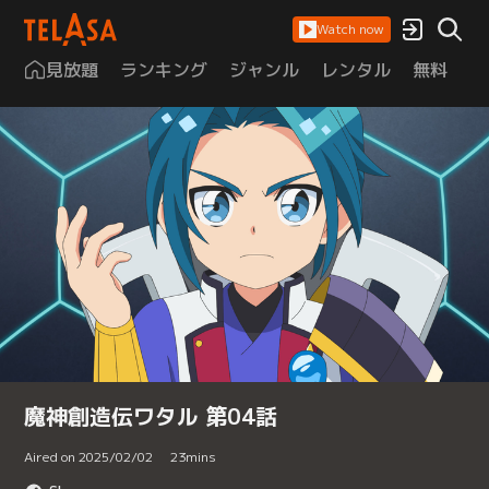
Watch now
見放題
ランキング
ジャンル
レンタル
無料
は
魔神創造伝ワタル 第04話
Aired on 2025/02/02
23
mins