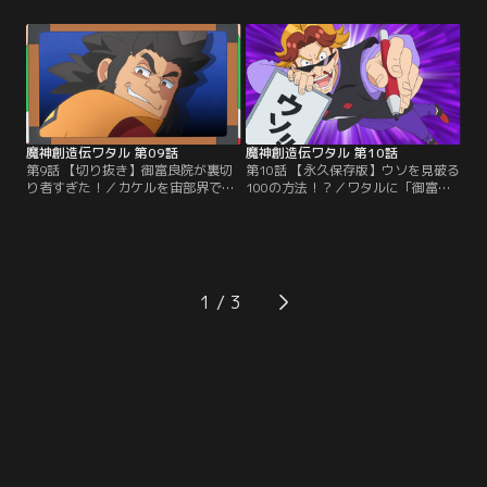
として盛大なおもてなしを受ける。
個で、カケルが3個とカケルがやや
そのころ、カケル一行は竹林で迷子
リード。次の勝負に意気込む二人だ
になっていた。そこへ「サバイ・バ
が、目的地である「アヤカシの里」
ル」という名の男が、崖から落ちて
のおばあさんから助けを求められ
くる。同じく迷子になっていたサバ
る。どうやら「占部霊子」という髪
イからサバイバルのルールを学びな
の長い女性に、自分の家を事故物件
がら、カケルは…。【提供：バンダ
にされてしまったらしい。【提供：
イチャンネル】
バンダイチャンネル】
魔神創造伝ワタル 第09話
魔神創造伝ワタル 第10話
第9話 【切り抜き】御富良院が裏切
第10話 【永久保存版】ウソを見破る
り者すぎた！／カケルを宙部界で捕
100の方法！？／ワタルに「御富良
らえた人物は、御富良院の顔をして
院は敵だ」と伝えても、相手にされ
いた。そのことを思い出したカケル
ず落ちこむカケル。そんなカケルに
はすぐにワタルに伝えるが、なぜカ
ショウとマイガーは、人の嘘を見破
ケルが御富良院を疑うのかワタルに
ることができるウッソリストの
はわからない。そこへ「キリー＆ヌ
「Mr.ライアー」を紹介する。カケ
ッキー」兄弟が現れる。彼らは御富
ルはさっそく御富良院と引き合わせ
1
良院がエンジョーダの手下だと証明
るが、御富良院は自信に満ちた表情
する「切り抜き動画」を見せてき
で「エンジョーダの手下ではない」
た！【提供：バンダイチャンネル】
と言い張る。【提供：バンダイチャ
ンネル】