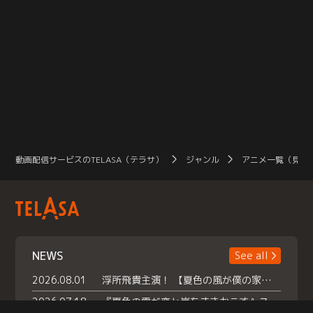
動画配信サービスのTELASA（テラサ）
ジャンル
アニメ一覧（見放
NEWS
See all
2026.08.01
浮所飛貴主演！ 【夏色の風が僕の家にやってきた】 本日よりテラサで独占配信スタート！
2026.07.18
『夏色の雲が恋と嵐をまきおこす』スペシャルメイキング 【Part1】2026年７月18日（土）23時30分～配信スタート！話題のシーンの裏側を大公開！豪華キャスト大集合！ 『武宮家 真夏の家族会議』開催！