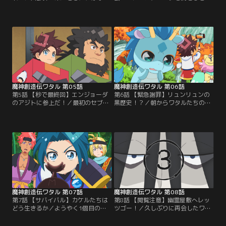
ばなれになってしまったカケルのこ
う「大いなる神の力」を手に入れる
とを心配するワタル。一方、御富良
ため、ワタルは7つのお宝「セブン
院はマロの正体が何者なのか気にな
ブロック」を探し始める。そんなと
り、ワタルも人気Vtuberのマロがな
き、カケルとバッタリ再会！ カケル
ぜ宙部界にいるのか疑問に思う。も
も自分を助けてくれた「ショウ」と
しかしてマロはエンジョーダのスパ
「マイガー」に恩返しをするため、
イ！？そこに、週刊くつろぎの記者
セブンブロックを探していた。ワタ
を名乗る「増行暴露宇」が現れ、マ
ルとカケルは、どっちが早くセブン
ロの秘密を…。【提供：バンダイチ
ブロックを手に入れるか…。【提
ャンネル】
供：バンダイチャンネル】
魔神創造伝ワタル 第05話
魔神創造伝ワタル 第06話
第5話 【秒で最終回】エンジョーダ
第6話 【緊急謝罪】リュンリュンの
のアジトに参上だ！／最初のセブン
黒歴史！？／朝からワタルたちの世
ブロックはカケルにとられてしまっ
話で大忙しのリュンリュン。地図を
た。くやしがるワタルは、セブンブ
ながめていたワタルは、近くにセブ
ロックを集めるよりも「直接エンジ
ンブロックの反応があることに気づ
ョーダを倒せばいんじゃね？」、と
くが、なぜかリュンリュンの様子が
いうことに気づく。ちょうどそのと
おかしく、道案内もあてにならな
き「有限会社エンジョーダ」の定時
い。ようやく目的地の村にたどり着
社員総会のお知らせを発見！ さっそ
くと、村人たちはリュンリュンを見
く会場に潜入してみると、そこでは
て逃げ出してしまう。戸惑うワタル
「厚目ニク」を筆頭に…。【提供：
たちのもとへ…。【提供：バンダイ
バンダイチャンネル】
チャンネル】
魔神創造伝ワタル 第07話
魔神創造伝ワタル 第08話
第7話 【サバイバル】カケルたちは
第8話 【閲覧注意】幽霊屋敷へレッ
どう生きるか／ようやく1個目のセ
ツゴー！／久しぶりに再会したワタ
ブンブロックを手に入れたワタル一
ルとカケル。これまでに手に入れた
行は、ある町で1000組目のお客さま
セブンブロックの数は、ワタルが1