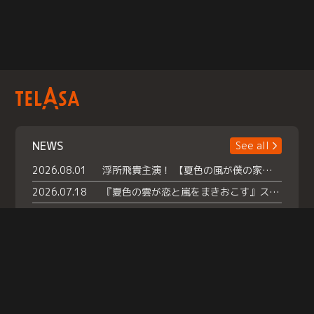
NEWS
See all
2026.08.01
浮所飛貴主演！ 【夏色の風が僕の家にやってきた】 本日よりテラサで独占配信スタート！
2026.07.18
『夏色の雲が恋と嵐をまきおこす』スペシャルメイキング 【Part1】2026年７月18日（土）23時30分～配信スタート！話題のシーンの裏側を大公開！豪華キャスト大集合！ 『武宮家 真夏の家族会議』開催！
2026.07.15
救命医・遥（今田）の《心揺さぶる過去》や、 麻酔科医・権野（船越英一郎）の《謎多きプライベート》など… 《知られざるエピソード》を独占配信！