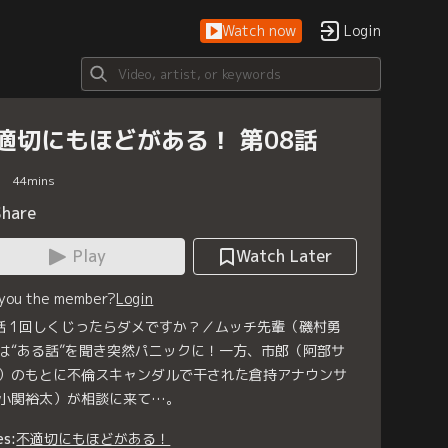
Watch now
Login
適切にもほどがある！ 第08話
44
mins
Share
Play
Watch Later
 you the member?
Login
話 1回しくじったらダメですか？／ムッチ先輩（磯村勇
は“ある話”を聞き突然パニックに！一方、市郎（阿部サ
）のもとに不倫スキャンダルで干された倉持アナウンサ
小関裕太）が相談に来て…。
es:
不適切にもほどがある！