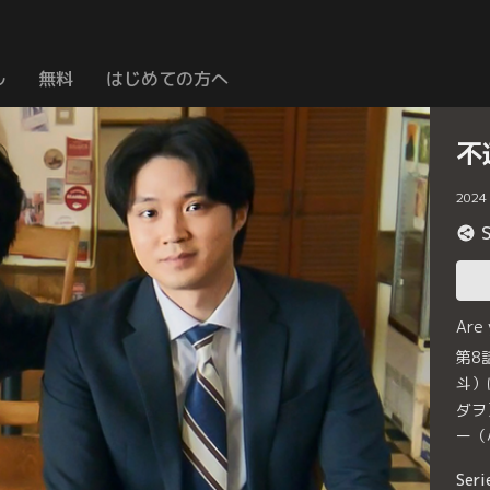
ル
無料
はじめての方へ
不
2024
Are
第8
斗）
ダヲ
ー（
Seri