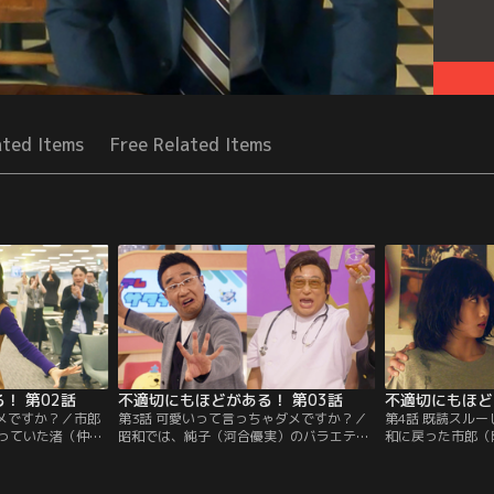
ated Items
Free Related Items
！ 第02話
不適切にもほどがある！ 第03話
不適切にもほど
ダメですか？／市郎
第3話 可愛いって言っちゃダメですか？／
第4話 既読スル
っていた渚（仲里
昭和では、純子（河合優実）のバラエティ
和に戻った市郎（
、現代の働き方の難
番組出演に同行する市郎（阿部サダヲ）た
ジアプリにはしゃ
来事だった。渚の
ち。令和では、渚（仲里依紗）が栗田（山
和では、告白され
た時、市郎は…。
本耕史）の番組の大スキャンダルに巻き込
登）に純子（河合