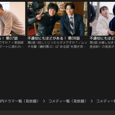
まれ…。
て…。
！ 第07話
不適切にもほどがある！ 第08話
不適切にもほど
メですか？／美容師
第8話 1回しくじったらダメですか？／ムッ
第9話 分類しな
デートに誘われ喜
チ先輩（磯村勇斗）は“ある話”を聞き突然
里依紗）の発言が
い雰囲気の2人
パニックに！一方、市郎（阿部サダヲ）の
ラだと社内で問題
しい恋にチョメチ
もとに不倫スキャンダルで干された倉持ア
斗）はマッチング
（阿部サダヲ）
ナウンサー（小関裕太）が相談に来て…。
（守屋麗奈）と待
国内ドラマ一覧（見放題）
コメディ一覧（見放題）
コメディ一