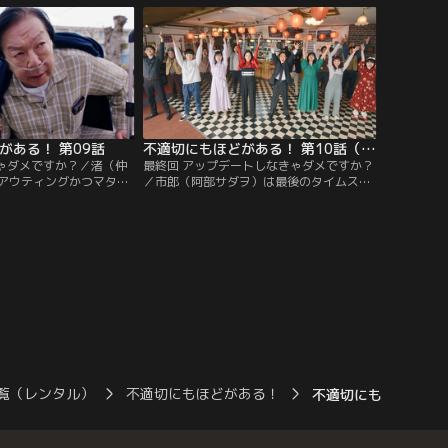
り…。
がある！ 第09話
不適切にもほどがある！ 第10話（最終話）
きゃダメですか？／渚（仲
最終回 アップデートしなきゃダメですか？
アウティングかつマタハ
／市郎（阿部サダヲ）は最後のタイムスリ
に。一方、秋津（磯村勇
ップを渚（仲里依紗）のために使い、昭和
アプリでマッチした矢野
に戻った。令和に馴染んだ市郎は昭和の中
ち合わせをするが…。
学校に疑問を持ちつつ、自分たちの未来を
思い…。
覧（レンタル）
不適切にもほどがある！
不適切にもほどがある