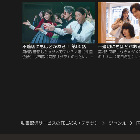
た市郎は…。
不適切にもほどがある！ 第06話
不適切にもほどがある
第6話 昔話しちゃダメですか？／渚（仲里
第7話 回収しなきゃダ
依紗）は市郎（阿部サダヲ）のもとに、あ
のナオキ（岡田将生）に
る悩みをもつ羽村（ファーストサマーウイ
ぶ純子（河合優実）。い
カ）を連れてきた。一方、純子（河合優
に、令和で訪れた娘の新
実）は家に帰ってこない市郎が気にな
ョメの危機を感じた市郎
り…。
は！？
動画配信サービスのTELASA（テラサ）
ジャンル