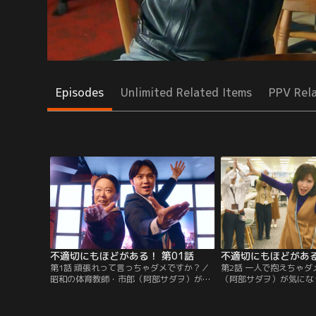
Episodes
Unlimited Related Items
PPV Rel
不適切にもほどがある！ 第01話
不適切にもほどがある
第1話 頑張れって言っちゃダメですか？／
第2話 一人で抱えちゃ
昭和の体育教師・市郎（阿部サダヲ）が帰
（阿部サダヲ）が気にな
宅中のバスでうたた寝から目を覚ますと、
依紗）の“涙の理由”は
異様な格好の人々と少し変わった景色
しさを象徴するような出
が…。バスを降り、馴染みの喫茶店に入っ
前に更なる問題が発生し