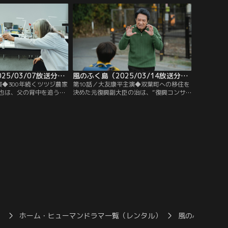
関係性にも変化が…
風のふく島（2025/03/07放送分）第09話
風のふく島（2025/03/14放送分）第10話
演◆300年続くツツジ農家
第10話／大友康平主演◆双葉町への移住を
也は、父の背中を追う
決めた元復興副大臣の治は、“復興コンサ
ジが有名だった富岡町・
ルタント”として再スタートを切り住民た
を決意。「花酵母を使っ
ちから頼りにされる。一方小学生からは恐
大きな挑戦に乗り出すも
れられてしまい仲良くなりたいと悩む中、
想定外の出来事が…
）
ホーム・ヒューマンドラマ一覧（レンタル）
風のふく島