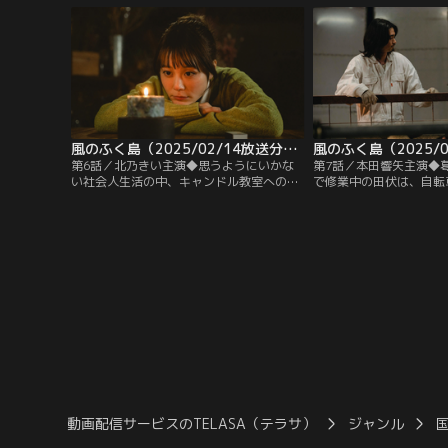
ンチが！
風のふく島（2025/02/14放送分）第06話
第6話／北乃きい主演◆思うようにいかな
第7話／本田響矢主演◆
い社会人生活の中、キャンドル教室への参
で修業中の田伏は、自転
加をきっかけに、心に眠っていた物作りへ
三橋と出会う。三橋の自
の想いが再燃！運命に導かれるようにキャ
干の嫌悪感を抱く田伏だ
ンドル職人に転身し、ある出会いが三咲の
くことになり打ち解け始
人生を変える…！
の心境にも変化が…
動画配信サービスのTELASA（テラサ）
ジャンル