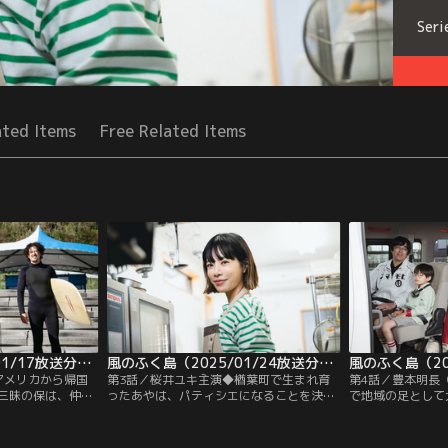
Seri
ated Items
Free Related Items
風のふく島（2025/01/17放送分）第02話
風のふく島（2025/01/24放送分）第03話
アメリカから帰国
第3話／桜井ユキ主演◆楢葉町で生まれ育
第4話／豊本明長
三昧の保は、仲間
ったあやは、パティシエになることを決意
で地域の足として
呼び戻すためサー
し上京。その後“もっとお菓子作りを極め
ん！生みの親・小
しかし、地元の連
たい”と思いワーキングホリデーでドイツ
談する中、どこか
仲間割れ発生でピ
を訪れ、そこでの生活があやの人生を大き
が乗り込んできて