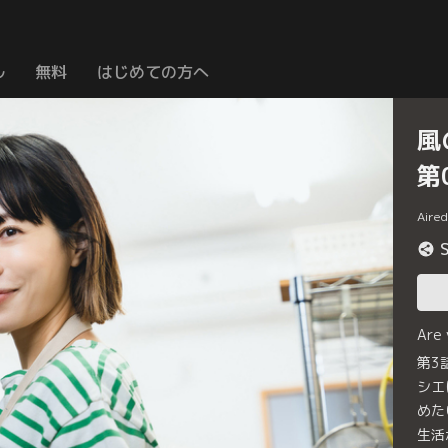
ル
無料
はじめての方へ
風
第
Aire
Are
第3
シエ
めた
生活