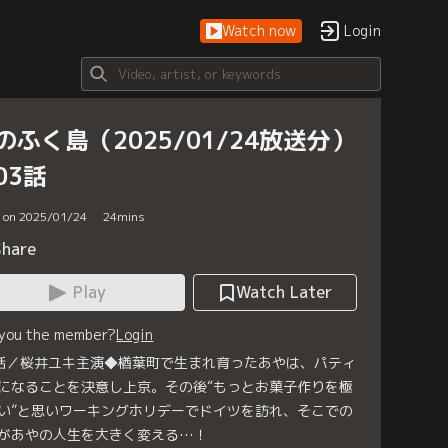
Watch now
Login
のふく島（2025/01/24放送分）
03話
d on 2025/01/24
24
mins
Share
Play
Watch Later
 you the member?
Login
話／桜井ユキ主演◆楢葉町で生まれ育ったあやは、パティ
になることを決意し上京。その後“もっとお菓子作りを極
い”と思いワーキングホリデーでドイツを訪れ、そこでの
があやの人生を大きく変える…！