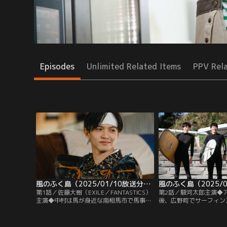
Episodes
Unlimited Related Items
PPV Rel
風のふく島（2025/01/10放送分）第01話
第1話／佐藤大樹（EXILE／FANTASTICS）
第2話／駿河太郎主演◆
主演◆中村は馬が身近な南相馬市で馬事業
後、広野町でサーフィン
を始めるために移住。市に溶け込むため野
と共に広野町の海に人を
馬追の出場を目指すが立ちはだる伝統とい
フィン大会復活を決意。
う名の壁…果たして乗り越えられるか。
盟の説得に苦戦…さらに