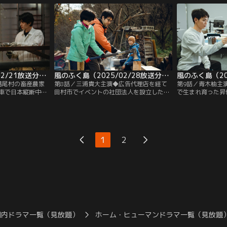
く変える…！
変？！
風のふく島（2025/02/21放送分）第07話
風のふく島（2025/02/28放送分）第08話
葛尾村の畜産農家
第8話／三浦貴大主演◆広告代理店を経て
第9話／青木柚主
車で日本縦断中の
田村市でイベントの社団法人を設立した下
で生まれ育った昇
由奔放な言動に若
山田。田村市の資源を活かして、子供たち
中、震災前にツツ
が、突如一緒に働
のために活動する下山田の胸に秘めた思い
夜ノ森を訪れ移住
める。そして三橋
とは。そして山道で迷ったメイとともに思
た酒造り」という
いがけない体験が！
前途多難で…
1
2
国内ドラマ一覧（見放題）
ホーム・ヒューマンドラマ一覧（見放題