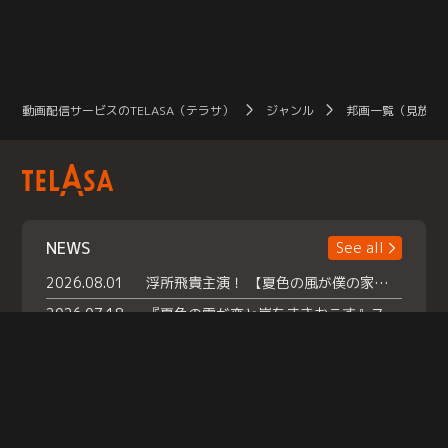
動画配信サービスのTELASA（テラサ）
ジャンル
邦画一覧（見放題
NEWS
See all
2026.08.01
浮所飛貴主演！ 【夏色の風が僕の家にやってきた】 本日よりテラサで独占配信スタート！
2026.07.18
『夏色の雲が恋と嵐をまきおこす』スペシャルメイキング 【Part1】2026年７月18日（土）23時30分～配信スタート！話題のシーンの裏側を大公開！豪華キャスト大集合！ 『武宮家 真夏の家族会議』開催！
2026.07.15
救命医・遥（今田）の《心揺さぶる過去》や、 麻酔科医・権野（船越英一郎）の《謎多きプライベート》など… 《知られざるエピソード》を独占配信！