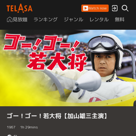
Watch now
見放題
ランキング
ジャンル
レンタル
無料
は
ゴー！ゴー！若大将【加山雄三主演】
1967
1
h
29
mins