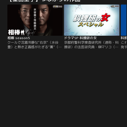
相棒 season5
ドラマSP 科捜研の女
科捜
クールで沈着冷静な“右京”（水谷
京都府警科学捜査研究所（通称・科
こ
豊）と熱き正義感がたぎる“薫”（寺
捜研）の法医研究員・榊マリコ（沢
発
脇康文）が絶妙なコンビネーション
口靖子）を中心とした、ひと癖もふ
公
で難事件に挑戦。抜群の頭脳を持つ
た癖もある研究員たちが、法医、物
描
にもかかわらず出世コースに背を向
理、化学、文書鑑定などの専門技術
察
け、“警視庁一の変人”と言われなが
を武器に事件の真相解明に挑む姿を
府
らも自らの信念に基づき犯罪に立ち
描く、『科捜研の女』。“最新の科
す
向かう刑事、杉下右京。そんな変わ
学捜査テクニック”と“豊饒な人間ド
は
り者を上司に持ってしまったことを
ラマ”が絡みあうハイクオリティー
が
ボヤきつつタッグを組む刑事、亀山
なミステリー…。
て
薫。