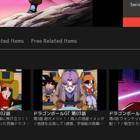
Seri
ated Items
Free Related Items
02話
ドラゴンボールGT 第03話
ドラゴンボールG
宇宙に飛び立つ！！
第3話 超ガメツイ！！商人の惑星イメッガ
第4話 ウォンテ
った究極ドラゴン
／地球を出発して1週間、宇宙船が故障
配！？／悟空たち
に同行するのはト
し、一同は近くの惑星に不時着を余儀なく
を失ったうえ、宇
はずだった。とこ
される。その星は商人の惑星・イメッガ、
の支配者・ドン・
おいて宇宙船にこ
何をするにもお金がかかってしまう星だっ
た。何とか宇宙船