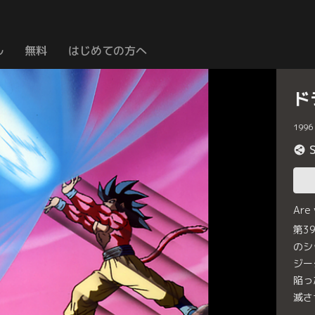
ル
無料
はじめての方へ
ド
1996
Are
第3
のシ
ジー
陥っ
滅さ