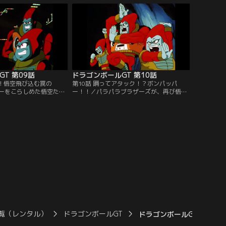
罪で指名手配にかけられ
レジック。悟空に戦いを挑んだレジック
、ドン・キアーの部下か
は、スーパーサイヤ人の強さに驚愕する。
なってしまった！
T 第09話
ドラゴンボールGT 第10話
！！悟空飛び込む罠の
第10話 踊ってアタック！？ボンパッパ
ーをこらしめた悟空たち
ー！！／パラパラブラザーズが、再び悟空
ラザーズという妙な宇宙
たちの前に戻ってきた。ドラゴンボールを
ゴンボールを盗まれてし
奪おうというのだ！悟空たちは彼らの不思
飛び乗って、逃げるパラ
議なダンスを見ているうちに、なぜか体が
追跡！だが、惑星ビーヘ
勝手に動き出し、少しずつ体力を削り取ら
しかも肉食宇宙動物のム
れてゆく…。
しまう！
覧（レンタル）
ドラゴンボールGT
ドラゴンボールGT 第39話