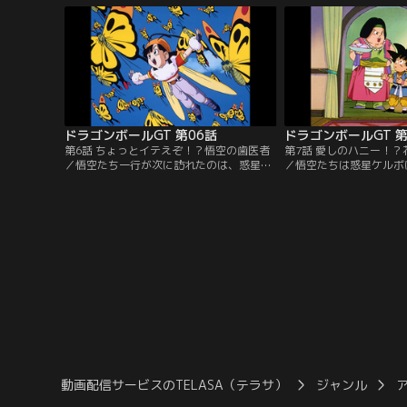
に集めないと、地球が消滅してしまうとい
っそり乗船し、そのまま
うのだ！！
た！こうして悟空、トラ
が始まった。
ドラゴンボールGT 第06話
ドラゴンボールGT 第
第6話 ちょっとイテえぞ！？悟空の歯医者
第7話 愛しのハニー！
／悟空たち一行が次に訪れたのは、惑星モ
／悟空たちは惑星ケルボ
ンマース。ここは何もかもが巨大な星だっ
この星に住む村人たちは
た！当然、住んでいるのも巨人たち。彼ら
物・ズーナマーに悩まさ
は果物と一緒にドラゴンボールを呑み込ん
マーは村人を脅かし、村
でしまう。虫歯の穴にはまったドラゴンボ
に要求。彼女を救うため
ールを発見し、悟空はその歯ごと引き抜く
スを身代わりに仕立てる
ことに！
動画配信サービスのTELASA（テラサ）
ジャンル