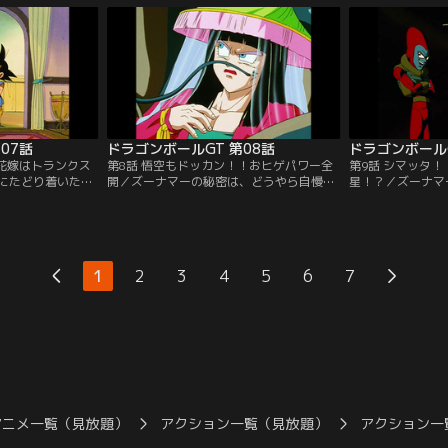
出発してしまっ
た！そのうえ、困惑する悟空たちの前に小
度は宇宙船強奪の
ンクス、パンの旅
型ロボットのギルが現れ、ドラゴンレーダ
てしまう。そして
ーを食べてしまう！
ら追われることに
07話
ドラゴンボールGT 第08話
ドラゴンボールG
？花嫁はトランクス
第8話 悟空もドッカン！！おヒゲパワー全
第9話 シマッタ
にたどり着いた。
開／ズーナマーの秘密は、どうやら自慢の
星！？／ズーナマ
、地震を起こす怪
ヒゲにあるようだ。住み処に潜入した花嫁
だが、パラパラブ
れていた。ズーナ
トランクスは、二度と地震を起こせないよ
人の三人組にドラ
娘のレーヌを花嫁
うヒゲを切るチャンスを伺うが、ズーナマ
まった！宇宙船に
、パンはトランク
ーはなかなかスキを見せない。しかも作戦
パラブラザーズを
が…。
が明るみになってしまい、だまされたズー
で彼らを見失い、
1
2
3
4
5
6
7
ナマーは激怒する！
ーマに襲撃されて
アニメ一覧（見放題）
アクション一覧（見放題）
アクション一