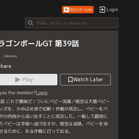
Watch now
Login
ラゴンボールGT 第39話
24
mins
Share
Play
Watch Later
 you the member?
Login
9話 これで最後だ！ついにベビー消滅／悟空は大猿ベビー
ッポを、かめはめ波で切断！作戦が成功し、ベビーをベ
タの肉体から追い出すことに成功した。一転して窮地に
たベビーは宇宙へ逃げ出すが、悟空は追跡。ベビーを消
せるために、ある作戦に打って出る。