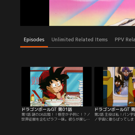
Episodes
Unlimited Related Items
PPV Rel
ドラゴンボールGT 第01話
ドラゴンボールGT 第
第1話 謎のDB出現！！悟空が子供に！？／
第2話 主役は私！パン
世界征服を企むピラフ一味。彼らが探し出
／宇宙に散らばってしま
した究極ドラゴンボールのパワーで、悟空
ボール。悟空の探索の旅
が子供になってしまった！しかも、宇宙に
ランクス、そして悟天の
散らばった究極ドラゴンボールを1年以内
ろがパンが、悟天を差し