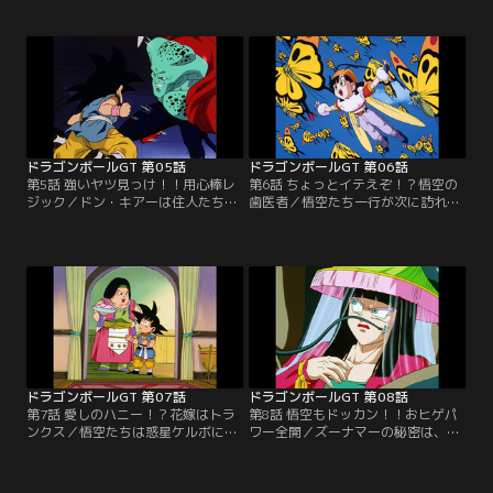
不時着を余儀なくされる。その星は
も、イメッガ星の支配者・ドン・キ
商人の惑星・イメッガ、何をするに
アーに奪われてしまった。何とか宇
もお金がかかってしまう星だった！
宙船は奪い返したものの、今度は宇
そのうえ、困惑する悟空たちの前に
宙船強奪の罪で指名手配にかけられ
小型ロボットのギルが現れ、ドラゴ
てしまう。そして、ドン・キアーの
ンレーダーを食べてしまう！
部下から追われることになってしま
った！
ドラゴンボールGT 第05話
ドラゴンボールGT 第06話
第5話 強いヤツ見っけ！！用心棒レ
第6話 ちょっとイテえぞ！？悟空の
ジック／ドン・キアーは住人たちを
歯医者／悟空たち一行が次に訪れた
苦しめる悪人だった。怒りを抑えき
のは、惑星モンマース。ここは何も
れない悟空たちは、捕まったふりを
かもが巨大な星だった！当然、住ん
してドン・キアーの住む宮殿に乗り
でいるのも巨人たち。彼らは果物と
込む。そこに現れたのは用心棒のレ
一緒にドラゴンボールを呑み込んで
ジック。悟空に戦いを挑んだレジッ
しまう。虫歯の穴にはまったドラゴ
クは、スーパーサイヤ人の強さに驚
ンボールを発見し、悟空はその歯ご
愕する。
と引き抜くことに！
ドラゴンボールGT 第07話
ドラゴンボールGT 第08話
第7話 愛しのハニー！？花嫁はトラ
第8話 悟空もドッカン！！おヒゲパ
ンクス／悟空たちは惑星ケルボにた
ワー全開／ズーナマーの秘密は、ど
どり着いた。この星に住む村人たち
うやら自慢のヒゲにあるようだ。住
は、地震を起こす怪物・ズーナマー
み処に潜入した花嫁トランクスは、
に悩まされていた。ズーナマーは村
二度と地震を起こせないようヒゲを