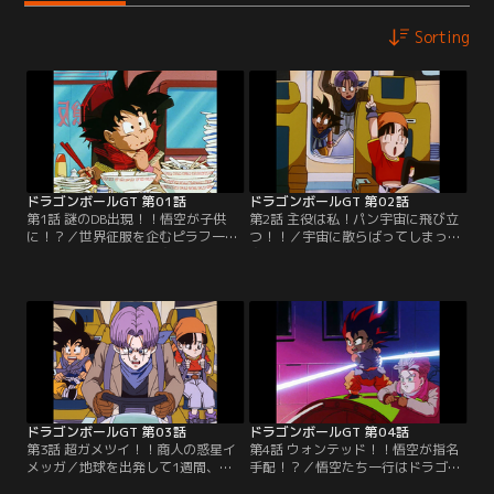
Sorting
ドラゴンボールGT 第01話
ドラゴンボールGT 第02話
第1話 謎のDB出現！！悟空が子供
第2話 主役は私！パン宇宙に飛び立
に！？／世界征服を企むピラフ一
つ！！／宇宙に散らばってしまった
味。彼らが探し出した究極ドラゴン
究極ドラゴンボール。悟空の探索の
ボールのパワーで、悟空が子供にな
旅に同行するのはトランクス、そし
ってしまった！しかも、宇宙に散ら
て悟天のはずだった。ところがパン
ばった究極ドラゴンボールを1年以
が、悟天を差しおいて宇宙船にこっ
内に集めないと、地球が消滅してし
そり乗船し、そのまま出発してしま
まうというのだ！！
った！こうして悟空、トランクス、
パンの旅が始まった。
ドラゴンボールGT 第03話
ドラゴンボールGT 第04話
第3話 超ガメツイ！！商人の惑星イ
第4話 ウォンテッド！！悟空が指名
メッガ／地球を出発して1週間、宇
手配！？／悟空たち一行はドラゴン
宙船が故障し、一同は近くの惑星に
レーダーを失ったうえ、宇宙船まで