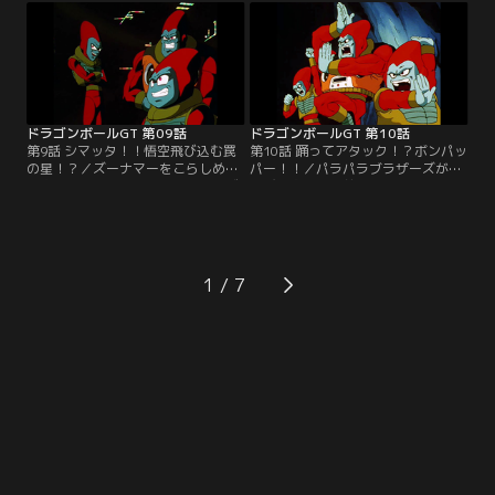
人を脅かし、村娘のレーヌを花嫁に
切るチャンスを伺うが、ズーナマー
要求。彼女を救うため、パンはトラ
はなかなかスキを見せない。しかも
ンクスを身代わりに仕立てるが…。
作戦が明るみになってしまい、だま
されたズーナマーは激怒する！
ドラゴンボールGT 第09話
ドラゴンボールGT 第10話
第9話 シマッタ！！悟空飛び込む罠
第10話 踊ってアタック！？ボンパッ
の星！？／ズーナマーをこらしめた
パー！！／パラパラブラザーズが、
悟空たちだが、パラパラブラザーズ
再び悟空たちの前に戻ってきた。ド
という妙な宇宙人の三人組にドラゴ
ラゴンボールを奪おうというのだ！
ンボールを盗まれてしまった！宇宙
悟空たちは彼らの不思議なダンスを
船に飛び乗って、逃げるパラパラブ
見ているうちに、なぜか体が勝手に
ラザーズを追跡！だが、惑星ビーヘ
動き出し、少しずつ体力を削り取ら
で彼らを見失い、しかも肉食宇宙動
れてゆく…。
1
物のムーマに襲撃されてしまう！