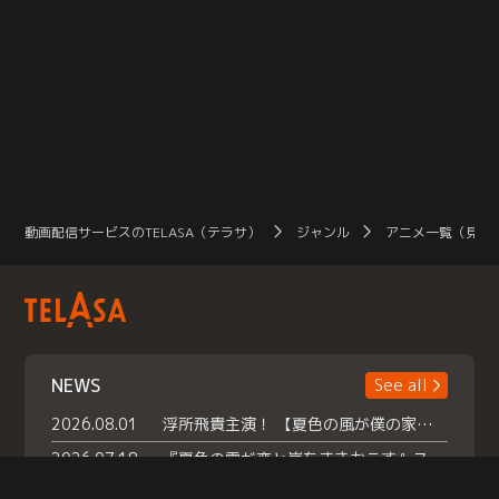
動画配信サービスのTELASA（テラサ）
ジャンル
アニメ一覧（見放
NEWS
See all
2026.08.01
浮所飛貴主演！ 【夏色の風が僕の家にやってきた】 本日よりテラサで独占配信スタート！
2026.07.18
『夏色の雲が恋と嵐をまきおこす』スペシャルメイキング 【Part1】2026年７月18日（土）23時30分～配信スタート！話題のシーンの裏側を大公開！豪華キャスト大集合！ 『武宮家 真夏の家族会議』開催！
2026.07.15
救命医・遥（今田）の《心揺さぶる過去》や、 麻酔科医・権野（船越英一郎）の《謎多きプライベート》など… 《知られざるエピソード》を独占配信！