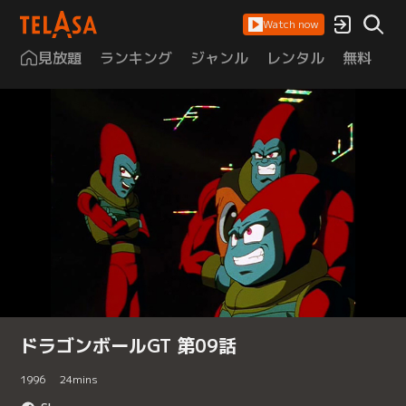
Watch now
見放題
ランキング
ジャンル
レンタル
無料
は
ドラゴンボールGT 第09話
1996
24
mins