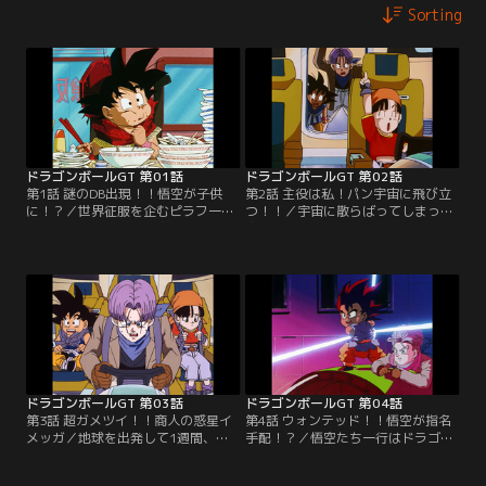
Sorting
ドラゴンボールGT 第01話
ドラゴンボールGT 第02話
第1話 謎のDB出現！！悟空が子供
第2話 主役は私！パン宇宙に飛び立
に！？／世界征服を企むピラフ一
つ！！／宇宙に散らばってしまった
味。彼らが探し出した究極ドラゴン
究極ドラゴンボール。悟空の探索の
ボールのパワーで、悟空が子供にな
旅に同行するのはトランクス、そし
ってしまった！しかも、宇宙に散ら
て悟天のはずだった。ところがパン
ばった究極ドラゴンボールを1年以
が、悟天を差しおいて宇宙船にこっ
内に集めないと、地球が消滅してし
そり乗船し、そのまま出発してしま
まうというのだ！！
った！こうして悟空、トランクス、
パンの旅が始まった。
ドラゴンボールGT 第03話
ドラゴンボールGT 第04話
第3話 超ガメツイ！！商人の惑星イ
第4話 ウォンテッド！！悟空が指名
メッガ／地球を出発して1週間、宇
手配！？／悟空たち一行はドラゴン
宙船が故障し、一同は近くの惑星に
レーダーを失ったうえ、宇宙船まで
不時着を余儀なくされる。その星は
も、イメッガ星の支配者・ドン・キ