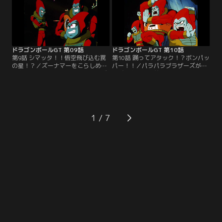
要求。彼女を救うため、パンはトラ
はなかなかスキを見せない。しかも
ンクスを身代わりに仕立てるが…。
作戦が明るみになってしまい、だま
されたズーナマーは激怒する！
ドラゴンボールGT 第09話
ドラゴンボールGT 第10話
第9話 シマッタ！！悟空飛び込む罠
第10話 踊ってアタック！？ボンパッ
の星！？／ズーナマーをこらしめた
パー！！／パラパラブラザーズが、
悟空たちだが、パラパラブラザーズ
再び悟空たちの前に戻ってきた。ド
という妙な宇宙人の三人組にドラゴ
ラゴンボールを奪おうというのだ！
ンボールを盗まれてしまった！宇宙
悟空たちは彼らの不思議なダンスを
船に飛び乗って、逃げるパラパラブ
見ているうちに、なぜか体が勝手に
ラザーズを追跡！だが、惑星ビーヘ
動き出し、少しずつ体力を削り取ら
で彼らを見失い、しかも肉食宇宙動
れてゆく…。
1
物のムーマに襲撃されてしまう！