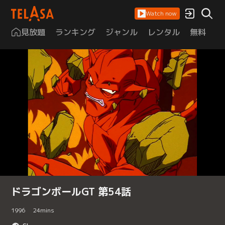
Watch now
見放題
ランキング
ジャンル
レンタル
無料
は
ドラゴンボールGT 第54話
1996
24
mins