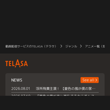
動画配信サービスのTELASA（テラサ）
ジャンル
アニメ一覧（見放
NEWS
See all
2026.08.01
浮所飛貴主演！ 【夏色の風が僕の家にやってきた】 本日よりテラサで独占配信スタート！
2026.07.18
『夏色の雲が恋と嵐をまきおこす』スペシャルメイキング 【Part1】2026年７月18日（土）23時30分～配信スタート！話題のシーンの裏側を大公開！豪華キャスト大集合！ 『武宮家 真夏の家族会議』開催！
2026.07.15
救命医・遥（今田）の《心揺さぶる過去》や、 麻酔科医・権野（船越英一郎）の《謎多きプライベート》など… 《知られざるエピソード》を独占配信！