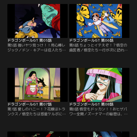
商人の惑星・イメッガ、何をするに
アーに奪われてしまった。何とか宇
もお金がかかってしまう星だった！
宙船は奪い返したものの、今度は宇
そのうえ、困惑する悟空たちの前に
宙船強奪の罪で指名手配にかけられ
小型ロボットのギルが現れ、ドラゴ
てしまう。そして、ドン・キアーの
ンレーダーを食べてしまう！
部下から追われることになってしま
った！
ドラゴンボールGT 第05話
ドラゴンボールGT 第06話
第5話 強いヤツ見っけ！！用心棒レ
第6話 ちょっとイテえぞ！？悟空の
ジック／ドン・キアーは住人たちを
歯医者／悟空たち一行が次に訪れた
苦しめる悪人だった。怒りを抑えき
のは、惑星モンマース。ここは何も
れない悟空たちは、捕まったふりを
かもが巨大な星だった！当然、住ん
してドン・キアーの住む宮殿に乗り
でいるのも巨人たち。彼らは果物と
込む。そこに現れたのは用心棒のレ
一緒にドラゴンボールを呑み込んで
ジック。悟空に戦いを挑んだレジッ
しまう。虫歯の穴にはまったドラゴ
クは、スーパーサイヤ人の強さに驚
ンボールを発見し、悟空はその歯ご
愕する。
と引き抜くことに！
ドラゴンボールGT 第07話
ドラゴンボールGT 第08話
第7話 愛しのハニー！？花嫁はトラ
第8話 悟空もドッカン！！おヒゲパ
ンクス／悟空たちは惑星ケルボにた
ワー全開／ズーナマーの秘密は、ど
どり着いた。この星に住む村人たち
うやら自慢のヒゲにあるようだ。住
は、地震を起こす怪物・ズーナマー
み処に潜入した花嫁トランクスは、
に悩まされていた。ズーナマーは村
二度と地震を起こせないようヒゲを
人を脅かし、村娘のレーヌを花嫁に
切るチャンスを伺うが、ズーナマー