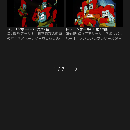
要求。彼女を救うため、パンはトラ
はなかなかスキを見せない。しかも
ンクスを身代わりに仕立てるが…。
作戦が明るみになってしまい、だま
されたズーナマーは激怒する！
ドラゴンボールGT 第09話
ドラゴンボールGT 第10話
第9話 シマッタ！！悟空飛び込む罠
第10話 踊ってアタック！？ボンパッ
の星！？／ズーナマーをこらしめた
パー！！／パラパラブラザーズが、
悟空たちだが、パラパラブラザーズ
再び悟空たちの前に戻ってきた。ド
という妙な宇宙人の三人組にドラゴ
ラゴンボールを奪おうというのだ！
ンボールを盗まれてしまった！宇宙
悟空たちは彼らの不思議なダンスを
船に飛び乗って、逃げるパラパラブ
見ているうちに、なぜか体が勝手に
ラザーズを追跡！だが、惑星ビーヘ
動き出し、少しずつ体力を削り取ら
で彼らを見失い、しかも肉食宇宙動
れてゆく…。
1
物のムーマに襲撃されてしまう！