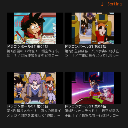
Sorting
ドラゴンボールGT 第01話
ドラゴンボールGT 第02話
第1話 謎のDB出現！！悟空が子供
第2話 主役は私！パン宇宙に飛び立
に！？／世界征服を企むピラフ一
つ！！／宇宙に散らばってしまった
味。彼らが探し出した究極ドラゴン
究極ドラゴンボール。悟空の探索の
ボールのパワーで、悟空が子供にな
旅に同行するのはトランクス、そし
ってしまった！しかも、宇宙に散ら
て悟天のはずだった。ところがパン
ばった究極ドラゴンボールを1年以
が、悟天を差しおいて宇宙船にこっ
内に集めないと、地球が消滅してし
そり乗船し、そのまま出発してしま
まうというのだ！！
った！こうして悟空、トランクス、
パンの旅が始まった。
ドラゴンボールGT 第03話
ドラゴンボールGT 第04話
第3話 超ガメツイ！！商人の惑星イ
第4話 ウォンテッド！！悟空が指名
メッガ／地球を出発して1週間、宇
手配！？／悟空たち一行はドラゴン
宙船が故障し、一同は近くの惑星に
レーダーを失ったうえ、宇宙船まで
不時着を余儀なくされる。その星は
も、イメッガ星の支配者・ドン・キ