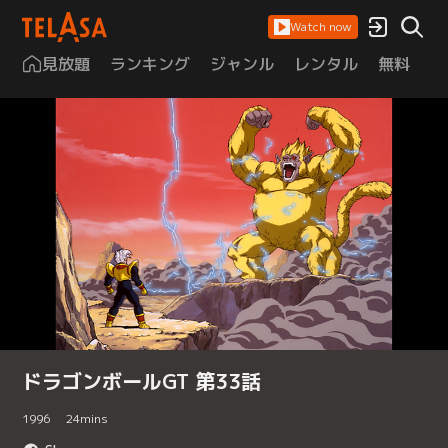
Watch now
見放題
ランキング
ジャンル
レンタル
無料
は
ドラゴンボールGT 第33話
1996
24
mins