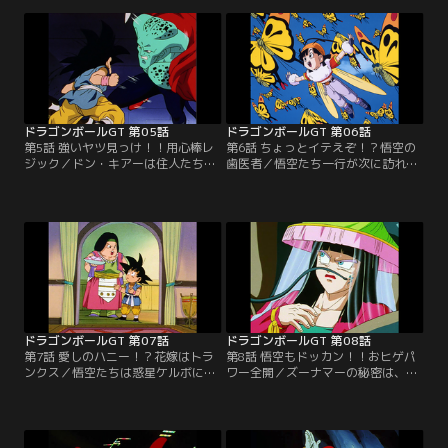
商人の惑星・イメッガ、何をするに
アーに奪われてしまった。何とか宇
もお金がかかってしまう星だった！
宙船は奪い返したものの、今度は宇
そのうえ、困惑する悟空たちの前に
宙船強奪の罪で指名手配にかけられ
小型ロボットのギルが現れ、ドラゴ
てしまう。そして、ドン・キアーの
ンレーダーを食べてしまう！
部下から追われることになってしま
った！
ドラゴンボールGT 第05話
ドラゴンボールGT 第06話
第5話 強いヤツ見っけ！！用心棒レ
第6話 ちょっとイテえぞ！？悟空の
ジック／ドン・キアーは住人たちを
歯医者／悟空たち一行が次に訪れた
苦しめる悪人だった。怒りを抑えき
のは、惑星モンマース。ここは何も
れない悟空たちは、捕まったふりを
かもが巨大な星だった！当然、住ん
してドン・キアーの住む宮殿に乗り
でいるのも巨人たち。彼らは果物と
込む。そこに現れたのは用心棒のレ
一緒にドラゴンボールを呑み込んで
ジック。悟空に戦いを挑んだレジッ
しまう。虫歯の穴にはまったドラゴ
クは、スーパーサイヤ人の強さに驚
ンボールを発見し、悟空はその歯ご
愕する。
と引き抜くことに！
ドラゴンボールGT 第07話
ドラゴンボールGT 第08話
第7話 愛しのハニー！？花嫁はトラ
第8話 悟空もドッカン！！おヒゲパ
ンクス／悟空たちは惑星ケルボにた
ワー全開／ズーナマーの秘密は、ど
どり着いた。この星に住む村人たち
うやら自慢のヒゲにあるようだ。住
は、地震を起こす怪物・ズーナマー
み処に潜入した花嫁トランクスは、
に悩まされていた。ズーナマーは村
二度と地震を起こせないようヒゲを
人を脅かし、村娘のレーヌを花嫁に
切るチャンスを伺うが、ズーナマー