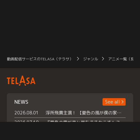
動画配信サービスのTELASA（テラサ）
ジャンル
アニメ一覧（見放
NEWS
See all
2026.08.01
浮所飛貴主演！ 【夏色の風が僕の家にやってきた】 本日よりテラサで独占配信スタート！
2026.07.18
『夏色の雲が恋と嵐をまきおこす』スペシャルメイキング 【Part1】2026年７月18日（土）23時30分～配信スタート！話題のシーンの裏側を大公開！豪華キャスト大集合！ 『武宮家 真夏の家族会議』開催！
2026.07.15
救命医・遥（今田）の《心揺さぶる過去》や、 麻酔科医・権野（船越英一郎）の《謎多きプライベート》など… 《知られざるエピソード》を独占配信！