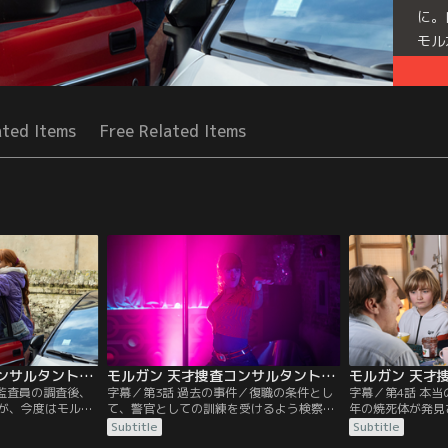
に。
モル
んな
務す
る。
ated Items
Free Related Items
Seri
モルガン 天才捜査コンサルタントの殺人事件簿 シーズン2 第02話／字幕
モルガン 天才捜査コンサルタントの殺人事件簿 シーズン2 第03話／字幕
／監査員の調査後、
字幕／第3話 過去の事件／復職の条件とし
字幕／第4話 本
が、今度はモルガ
て、警官としての訓練を受けるよう検察員
年の焼死体が発見
の間停職に。自宅
から命じられたモルガン。緊急通報窓口の
のタトゥーからこ
Subtitle
Subtitle
でジルの家に避難
オペレーターの実習中、女性が撃たれるの
さらに牧場から品