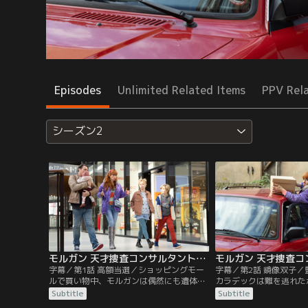
Episodes
Unlimited Related Items
PPV Rel
シーズン2
モルガン 天才捜査コンサルタントの殺人事件簿 シーズン2 第01話／字幕
字幕／第1話 高額当選／ショッピングモー
字幕／第2話 鏡像双子
ルで買い物中、モルガンは偶然にも遺体を
カラデックは難を逃れた
発見。被害者は靴店の店員だった。彼女は
ンが調査対象となり、そ
Subtitle
Subtitle
10日後に結婚式を控えており、婚約者は事
の天井が壊れ、一家全員