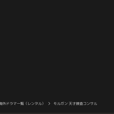
2つの事件の関係性を探
害現場に連れて行く。被害者は女性判事
が学校ではなく別の場所
で、担当していた裁判の審理中、席を離れ
性を突き止める。様々な
た隙に何者かに殴打された。裁判内容は、
は少年の本当の秘密を見
アルコール中毒で亡くなった学生に対し、
無理やり酒を飲ませたとされる学友が…。
海外ドラマ一覧（レンタル）
モルガン 天才捜査コンサルタント…S