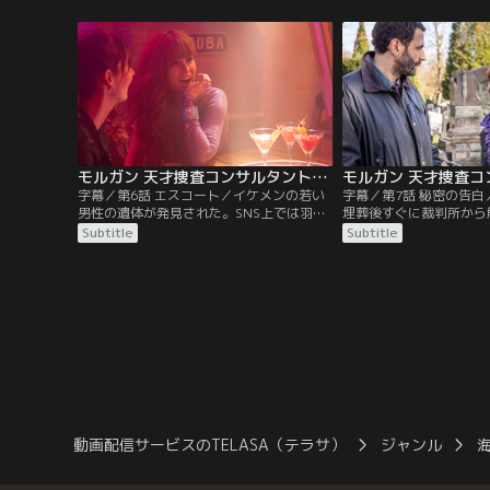
実を知って号泣。そして元夫が連日電話を
していたモルガンは、カ
掛けてきていたことや、疎遠になっていた
売ったと激怒していた。
姉がいたことも判明。全ては被害者が宝く
性警官が遺体で発見され
じで高額当選していた事実につながった。
勤務する警察署に事情を
者本人が出勤してくる。
モルガン 天才捜査コンサルタントの殺人事件簿 シーズン2 第06話／字幕
字幕／第6話 エスコート／イケメンの若い
字幕／第7話 秘密の告
男性の遺体が発見された。SNS上では羽振
埋葬後すぐに裁判所から
りのいい生活に見えたが、実際はただの配
体を掘り起こすと、棺か
Subtitle
Subtitle
達員だった。彼を取り巻く女性たちには共
ていた。末期がん患者だ
通点がなく、謎は深まるばかり。調べを進
なる前にある告白をして
めるうち、事件の原因となった彼のもう一
きをしていくモルガン。
つの顔にたどり着く。取材記事をきっかけ
ンリの家を借りることに
に同僚との関係が悪化したモルガンは、捜
についてカラデックに報
査を通じて信頼を取り戻せるのか。
クサーヌは何者かに襲わ
動画配信サービスのTELASA（テラサ）
ジャンル