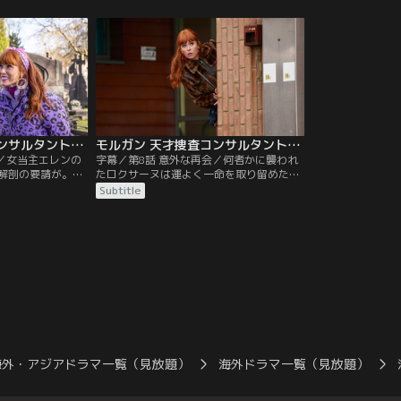
ラデックが自分を
を目撃したという通報が入る。通報者の家
が失踪していた。
そんな中、ある女
を訪ねると、出てきた女性は通報などして
っていくと、少年
る。しかし彼女の
いないと言い、通報した際に使用した携帯
に通っていた可能
聞きに行くと被害
電話もなくしていた。
矛盾からモルガン
つけ出す。
モルガン 天才捜査コンサルタントの殺人事件簿 シーズン2 第07話／字幕
モルガン 天才捜査コンサルタントの殺人事件簿 シーズン2 第08話（最終話）／字幕
白／女当主エレンの
字幕／第8話 意外な再会／何者かに襲われ
解剖の要請が。遺
たロクサーヌは運よく一命を取り留めた。
ら遺体がなくなっ
ロマンについての調査を引き継いだカラデ
Subtitle
ったエレンは亡く
ックとモルガンは、ロマンの解剖医を訪ね
いた。華麗に謎解
るが亡くなっていた。更に調べを進める
そのモルガンはア
と、ロマンの不可解な死の真相が明らかに
。そして、ロマン
なる。衝撃的な事実に涙するモルガンを慰
告しようとしたロ
めたのはカラデックだった。
れる。
海外・アジアドラマ一覧（見放題）
海外ドラマ一覧（見放題）