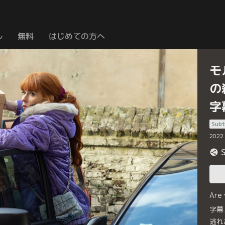
ル
無料
はじめての方へ
モ
の
字
Subt
2022
Are
字幕
逃れ