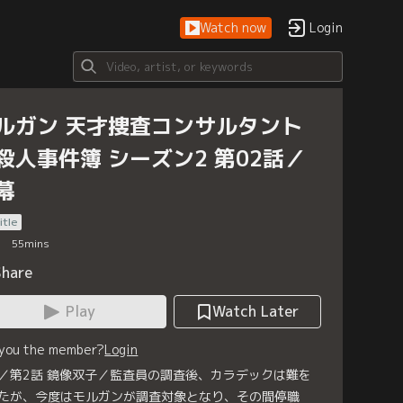
Watch now
Login
ルガン 天才捜査コンサルタント
殺人事件簿 シーズン2 第02話／
幕
itle
55
mins
Share
Play
Watch Later
 you the member?
Login
／第2話 鏡像双子／監査員の調査後、カラデックは難を
たが、今度はモルガンが調査対象となり、その間停職