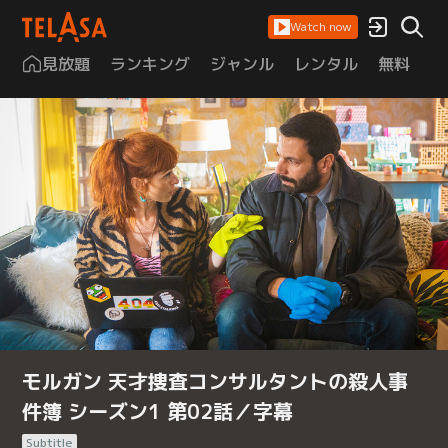
Watch now
見放題
ランキング
ジャンル
レンタル
無料
は
モルガン 天才捜査コンサルタントの殺人事
件簿 シーズン1 第02話／字幕
Subtitle