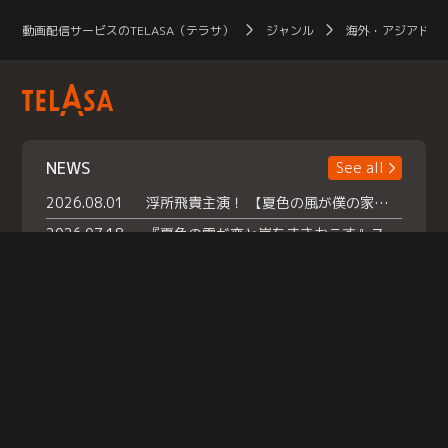
動画配信サービスのTELASA（テラサ）
ジャンル
海外・アジアドラ
NEWS
See all
2026.08.01
浮所飛貴主演！ 【夏色の風が僕の家にやってきた】 本日よりテラサで独占配信スタート！
2026.07.18
『夏色の雲が恋と嵐をまきおこす』スペシャルメイキング 【Part1】2026年７月18日（土）23時30分～配信スタート！話題のシーンの裏側を大公開！豪華キャスト大集合！ 『武宮家 真夏の家族会議』開催！
2026.07.15
救命医・遥（今田）の《心揺さぶる過去》や、 麻酔科医・権野（船越英一郎）の《謎多きプライベート》など… 《知られざるエピソード》を独占配信！