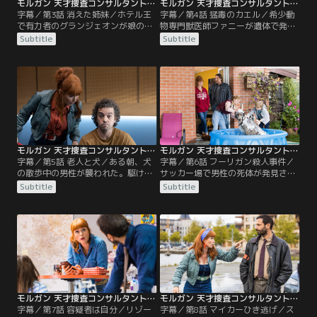
モルガン 天才捜査コンサルタントの殺人事件簿 シーズン1 第03話／字幕
モルガン 天才捜査コンサルタントの殺人事件簿 シーズン1 第04話／字幕
字幕／第3話 消えた姉妹／ホテル王
字幕／第4話 猛毒のカエル／希少動
で有力者のグランジェオンが娘のフ
物専門獣医師ファニーが遺体で発見
ロランスを連れ「2人の孫娘が誘拐
された。その前の晩に捜索願を出し
Subtitle
Subtitle
された」と警察にやって来た。別れ
た友人のサロン経営者カミーユに事
た夫フランクが連れ去ったと言うグ
情を聞きに行くカラデックとモルガ
ランジェオン。カラデックとモルガ
ン。彼女の息子から、ファニーと言
ンは、フランクが暮らす農園を訪
い争っていた男がいたことを知り似
ね、フランクの遺体を発見する。フ
顔絵を作成。ファニーの学生の頃の
ランクがこの農園と宿の経営に失敗
交際相手ロイックだと判明する。強
し義父に借金しており、仲が悪かっ
盗で服役中だったロイックは、先月
たことが判明。
仮釈放されていたのだが…。
モルガン 天才捜査コンサルタントの殺人事件簿 シーズン1 第05話／字幕
モルガン 天才捜査コンサルタントの殺人事件簿 シーズン1 第06話／字幕
字幕／第5話 老人と犬／ある朝、犬
字幕／第6話 フーリガン殺人事件／
の散歩中の男性が襲われた。駆け付
サッカー場で男性の死体が発見され
けた救急隊の処置で一命は取り留め
た。その現場では職業体験学習とし
Subtitle
Subtitle
たものの植物状態に。被害に遭う
て来たモルガンの長女テアが勝手に
前、彼は理容室で娘と会う約束をし
スマホで配信していた。被害者の口
ていると話していた。しかし娘は母
にはジョゼファと書かれた紙が残さ
を虐待していた父親とは10年も会っ
れていたが、関係者にその名前の人
ていないと言う。調べを進めるうち
物はいない。捜査が行き詰っていた
に別の娘がいると分かるが、その女
ところに、テアのフォロワーから
は娘に成りすましていたのだった。
「ジョゼファは工業団地の名前であ
る」との情報が。
モルガン 天才捜査コンサルタントの殺人事件簿 シーズン1 第07話／字幕
モルガン 天才捜査コンサルタントの殺人事件簿 シーズン1 第08話（最終話）／字幕
字幕／第7話 容疑者は自分／リゾー
字幕／第8話 マイカーひき逃げ／ス