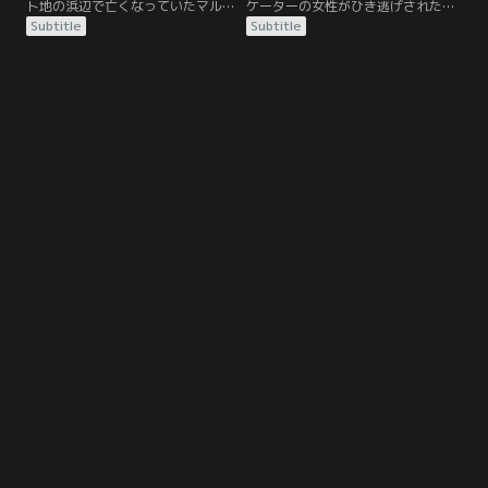
ト地の浜辺で亡くなっていたマルテ
ケーターの女性がひき逃げされた。
ンス。不審者を目撃した青年の証言
遺体の第一発見者は盲目の女性。車
Subtitle
Subtitle
で似顔絵を作成すると、その顔は彼
は運河から引き揚げられたが、何と
にそっくりだった。子供の頃にマル
それは被害者自身の車だった。亡く
テンスにレイプされた恨みから殺し
なる前に彼女が電話をかけていた相
たと自白する。しかし妙だと思った
手も、同じく自身の車で轢かれ死ん
モルガンはカラデックと共にマルテ
でいたことが判明。被害者2人には
ンスのボートクラブへ。そこで採取
同じ絵葉書が送られていた。
された指紋はまた別の女性のものだ
った。