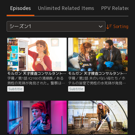
Episodes
Unlimited Related Items
PPV Related I
シーズン1
Sorting
モルガン 天才捜査コンサルタントの殺人事件簿 シーズン1 第01話／字幕
モルガン 天才捜査コンサルタントの殺人事件簿 シーズン1 第02話／字幕
字幕／第1話 IQ160の清掃員／ある
字幕／第2話 夫のいない母たち／ホ
男性の死体が発見された。警察は妻
テルの浴室で男性の水死体が発見さ
で弁護士のジャンヌが夫を殺し逃走
れた。正式に捜査コンサルタントと
Subtitle
Subtitle
中と見ていたが、捜査本部のボード
して警察に雇われることになったモ
には、「ジャンヌが被害者」と書き
ルガンはカラデックと共に犯行現場
込んであった。書いたのは夜間清掃
へ。しかし2人はウマが合わず衝突
員として警察署で働くモルガン・ア
ばかりしていた。それでも結局はモ
ルヴァロ。幅広い知識を持ち抜群の
ルガンの抜群の勘と観察力で真犯人
観察力を持つIQ160の彼女だが、好
へと導かれていく。ようやくカラデ
奇心旺盛で短気なのが玉に瑕。
ックもモルガンに一目を置くよう
に。