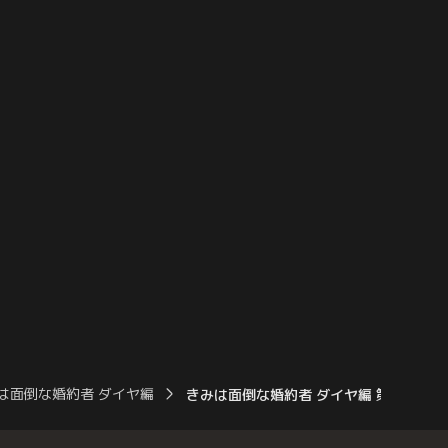
を破棄し、「橘を解放し
す--「婚約、解消しましょう」。突然のこ
に決めるのだった。そん
とにショックを受けた橘はそのまま泥酔。
、会社でもちょっと怒っ
子に戸惑う橘。
は面倒な婚約者 ダイヤ編
きみは面倒な婚約者 ダイヤ編 第04話