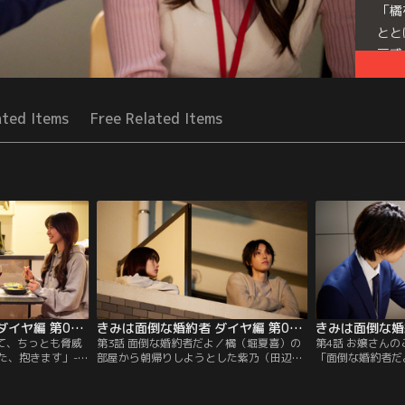
「橘
とと
戸惑
Mor
Seri
ated Items
Free Related Items
きみは面倒な婚約者 ダイヤ編 第02話
きみは面倒な婚約者 ダイヤ編 第03話
んて、ちっとも脅威
第3話 面倒な婚約者だよ／橘（堀夏喜）の
第4話 お嬢さん
た、抱きます」--
部屋から朝帰りしようとした紫乃（田辺桃
「面倒な婚約者だ
撃宣言に動揺しな
子）は、隣の部屋から優衣（安倍乙）が出
う自分のことを優
任せた加治屋紫乃
てきたことにびっくり！さらに、自分を置
るのを聞いてしま
朝、ベッドの中で
き去りにして優衣を追いかけていった橘の
翌朝、橘が眠って