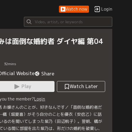
Watch now
Login
みは面倒な婚約者 ダイヤ編 第04
32
mins
Official Website
Share
Play
Watch Later
 you the member?
Login
話 お嬢さんのことが、好きなんです／「面倒な婚約者だ
--橘（堀夏喜）がそう自分のことを優衣（安倍乙）に話
いるのを聞いてしまった紫乃（田辺桃子）。翌朝、橘が
ている間に部屋を出た紫乃は、形だけの婚約を破棄し、