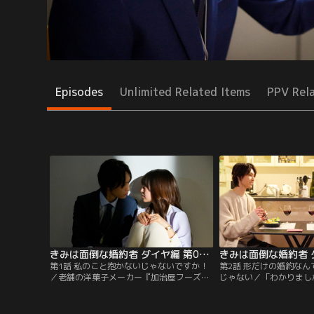
Episodes
Unlimited Related Items
PPV Rel
きみは面倒な婚約者 ダイヤ編 第01話
第1話 私のこと抱かないじゃないですか！
第2話 形だけの婚約な
／老舗の洋菓子メーカー『加治屋フーズ』
じゃない／「わかりまし
の広報部で働く入社4年目の加治屋紫乃
橘はじめ（堀夏喜）の衝
（田辺桃子）。実は彼女は『加治屋フー
がらも、ついにその身を
ズ』の1人娘＝≪社長令嬢≫。そして紫乃に
（田辺桃子）。しかし翌