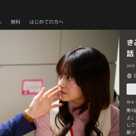
ル
無料
はじめての方へ
き
話
2025
Are
第4
よ」
して
眠っ