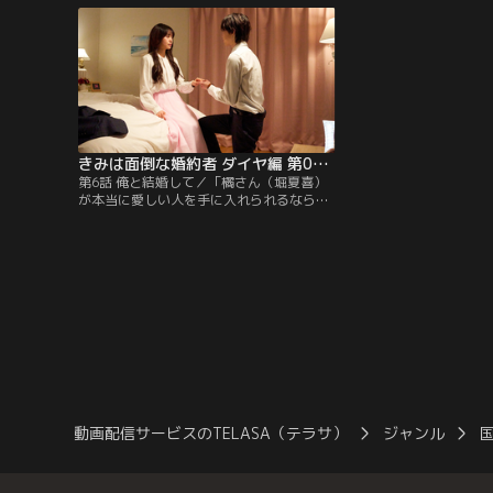
は、父・元治が決めた婚約者がいた。それ
紫乃を抱き寄せた橘がふ
は同じ会社の≪シゴデキ社員≫橘はじめ
かないつもりだったのに
（堀夏喜）。
きみは面倒な婚約者 ダイヤ編 第06話（最終話）
第6話 俺と結婚して／「橘さん（堀夏喜）
が本当に愛しい人を手に入れられるなら」-
-そう考えて婚約解消を決意した紫乃（田辺
桃子）。父の元治（大河内浩）、母の菫
（羽田美智子）にも「結婚はできない」と
話し、全てを清算するために動き始める。
しかし突然婚約解消を告げられた橘はそれ
を簡単に納得できるわけもなく、仕事中の
紫乃を連れ出し真意を問い詰めるも…。
動画配信サービスのTELASA（テラサ）
ジャンル