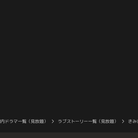
と呟く--「絶対抱
行動にがく然とする。優衣との関係が気に
は、形だけの婚約
な…」。
なる気持ちと余計なことを聞いて嫌われた
てあげよう」と心
くない気持ちの狭間で揺れる紫乃に…。
なこととは知らず
たような紫乃の様
国内ドラマ一覧（見放題）
ラブストーリー一覧（見放題）
きみ