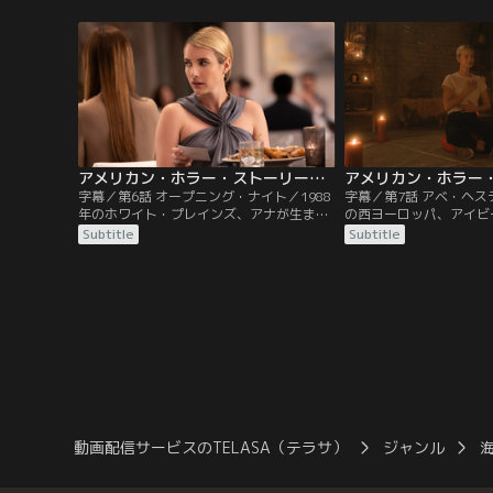
女優として再び脚光を浴びる中、彼女は何
式で恐ろしい出来事に遭
かに狙われているのではと不安に駆られ
る。
アメリカン・ホラー・ストーリー：デリケート 第06話／字幕
字幕／第6話 オープニング・ナイト／1988
字幕／第7話 アベ・ヘス
年のホワイト・プレインズ、アナが生まれ
の西ヨーロッパ、アイビ
る。母マーガレットは慣れない育児に奔走
る。2013年、ブルック
Subtitle
Subtitle
するが…。現在、目覚めたアナのもとに衝
せに暮らしていたアデラ
撃のニュースが舞い込む。一方、家族の問
の後、酷く体調を崩す。
題に悩むデックスは父に相談をする。
ックスは思いもよらぬ事
動画配信サービスのTELASA（テラサ）
ジャンル