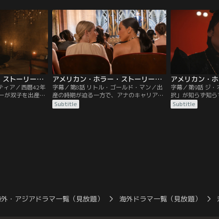
遇するが…。
もらえず、一人思い悩むアナは迷い込んだ
により、ある重大
地下室の奥に小さな扉を見つける。
的イメージは見事
アメリカン・ホラー・ストーリー：デリケート 第07話／字幕
アメリカン・ホラー・ストーリー：デリケート 第08話／字幕
ティア／西暦42年
字幕／第8話 リトル・ゴールド・マン／出
字幕／第9話 ジ
ーが双子を出産す
産の時期が迫る一方で、アナのキャリアの
択」が知らず知ら
リンでデックスと幸
道は飛躍的に上昇し続ける。そんな中、デ
に繋がっていた。
Subtitle
Subtitle
インは、姉の訪問
ックスの浮気が発覚。さらにアナは彼と不
る悲劇が訪れる…
彼女を心配するデ
倫関係にあったコーラから衝撃の事実を知
実を知ることに。
らされ、忠告を受ける…。
海外・アジアドラマ一覧（見放題）
海外ドラマ一覧（見放題）