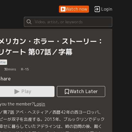
Watch now
Login
メリカン・ホラー・ストーリー：
リケート 第07話／字幕
itle
38
mins
R-15
Share
Play
Watch Later
 you the member?
Login
／第7話 アベ・ヘスティア／西暦42年の西ヨーロッパ、
ビーが双子を出産する。2013年、ブルックリンでデック
幸せに暮らしていたアデラインは、姉の訪問の後、酷く