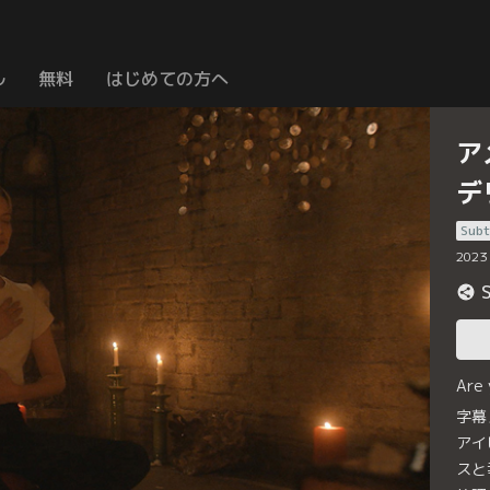
ル
無料
はじめての方へ
ア
デ
Subt
2023
Are
字幕
アイ
スと