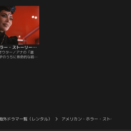
発表によってアナの社会
れまで以上に迫って来てきている闇の存在
に回復する。
に怯える。
アメリカン・ホラー・ストーリー：デリケート 第09話（最終話）／字幕
・オウター／アナの「選
ずのうちに致命的な結果
そして、彼女の身に更な
。
海外ドラマ一覧（レンタル）
アメリカン・ホラー・ストーリー：