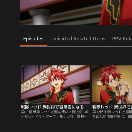
Episodes
Unlimited Related Items
PPV Rel
戦隊レッド 異世界で冒険者になる 第01話
第01話 戦隊レッドと魔法使い／魔法使いの
第02話 戦隊レッドと冒
少女≪イドラ・アーヴォルン≫は、屋敷で
を結んだ浅垣灯悟は、冒
冒険者の腕試しに明け暮れる日々。結果は
ティー登録をする。この
冴えない者ばかり。しかし、そこに期待の
≪王家の杖≫の父親は「
新人と名高い≪浅垣灯悟≫がやってきた。
者達から侮辱を受ける。