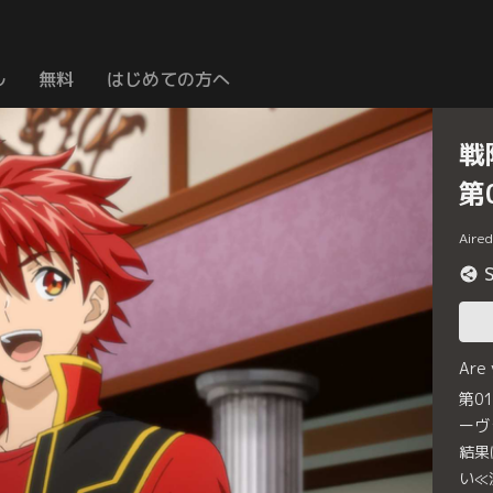
ル
無料
はじめての方へ
戦
第
Aire
Are
第0
ーヴ
結果
い≪