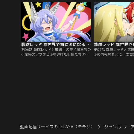
謎にキレキレな動きやポーズと共に見せる
灯悟は、決着はクエスト
彼の実力とは…！？
出し…！？
戦隊レッド 異世界で冒険者になる 第06話
第06話 戦隊レッドと魔導士の夢／魔王族の
第07話 戦隊レッドと太
≪常笑のアブダビ≫を退けた灯悟たちは、
≫の情報をもとに、太古
現≪王家の杖≫のシャウハに導かれ≪魔導
太陽の森≫へ向かう灯悟
塔≫へやってきた。先代と当代で、イドラ
テン地帯で突如現れたの
とシャウハそれぞれが目指す魔法の使い方
く間にイドラが攫われて
への理想像は正反対。対立する二人に灯悟
は行く手を阻むべく、太
が放った一言とは…！？
メン≫も現れて…！？
動画配信サービスのTELASA（テラサ）
ジャンル