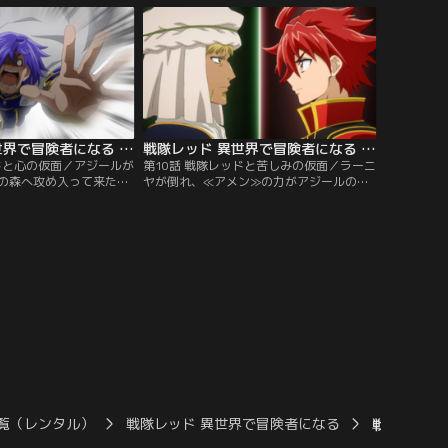
でも、二人の相性は最悪
ィナが見せるのは、なんと≪特権魔法≫
で…！？
戦隊レッド 異世界で冒険者になる 第09話
戦隊レッド 異世界で冒険者になる 第10話
ッドと心の仮面／アジールが
第10話 戦隊レッドと苦しみの仮面／ラーニ
の森へ攻め入って来た！
ヤが倒れ、≪アメン≫の力がアジールの手
≫を前に、テルティナや
に渡ってしまった！彼は≪特権魔法≫と2つ
られてしまう。大ピンチ
の強大な力を使い、レッドの前に立ちはだ
とラーニヤはそれぞれ変
かる。「夢」を一人で叶えようと支配の力
ちに立ち向かうが…！？
を振るうアジール。彼が目指す「夢」とは
一体…！？
覧（レンタル）
戦隊レッド 異世界で冒険者になる
戦隊レッド 