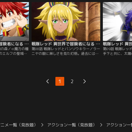
でつけようと言い
の同行を認めたくない様子。そこで二人は
連携し戦うこと。
戦いでお互いの力を示すことになり…！？
で…！？
戦隊レッド 異世界で冒険者になる 第07話
戦隊レッド 異世界で冒険者になる 第08話
陽の森／≪魔力の種
第08話 戦隊レッドとバンソウキラー／ラー
第09話 戦隊レ
のエルフの聖域≪
ニヤの眼に淋しさを見た灯悟。過去には親
手下と共に、太陽
たち。巨大なサボ
しい間柄だったアジールを打ち倒すしかな
彼らの≪特権魔法
は森のエルフ。瞬
いと悲観しているようだ。しかし、そこで
ロゥジーは捕らえ
しまった！さらに
敵対してぶつかり合った絆こそ、前よりも
の太陽の森。灯悟
陽の森の防人≪ア
っと固い絆になると説く灯悟。この言葉の
身し、アジールた
裏には自身が体験した過去があるよう
1
2
で…！？
アニメ一覧（見放題）
アクション一覧（見放題）
アクション一