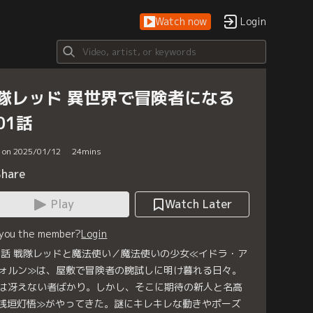
Watch now
Login
隊レッド 異世界で冒険者になる
01話
d on 2025/01/12
24
mins
Share
Play
Watch Later
 you the member?
Login
1話 戦隊レッドと魔法使い／魔法使いの少女≪イドラ・ア
ォルン≫は、屋敷で冒険者の腕試しに明け暮れる日々。
は冴えない者ばかり。しかし、そこに期待の新人と名高
浅垣灯悟≫がやってきた。謎にキレキレな動きやポーズ