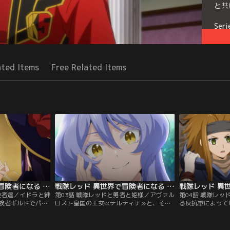
と共
Seri
ated Items
Free Related Items
戦隊レッド 異世界で冒険者になる 第02話
戦隊レッド 異世界で冒険者になる 第03話
険者達／イドラと絆
第03話 戦隊レッドと勇者と姫様／アヴァル
第04話 戦隊レ
険者ギルドでパー
ロスト皇国の王女≪テルティナ≫と、その
る反抗軍によって
時にイドラは、元
従者≪ロゥジー・ミスト≫がやって来た。
ち。やはり≪特権
腰抜け」だと冒険
彼女たちはイドラに≪魔力の種≫の分析と
を支配する領主ル
一触即発の事態に
回収の協力を依頼するが、ロゥジーは灯悟
戦に向け練った作