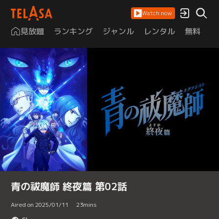
Watch now
見放題
ランキング
ジャンル
レンタル
無料
は
青の祓魔師 終夜篇 第02話
Aired on 2025/01/11
23
mins