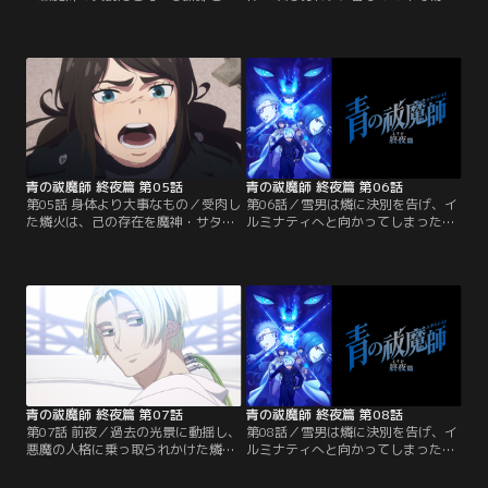
人を助け悪魔とも友好的な関係を築
への執着を強めていくルシフェル。
くことを唱えるユリ。祓魔師となっ
そんな中、とある験体に「森羅万象
た二人はある任務で再び対立
そのもの」である存在が受肉し--。
し……。
青の祓魔師 終夜篇 第05話
青の祓魔師 終夜篇 第06話
第05話 身体より大事なもの／受肉し
第06話／雪男は燐に決別を告げ、イ
た燐火は、己の存在を魔神・サタン
ルミナティへと向かってしまった。
と認識した。力を行使し、全てを意
強さを求め、真実を求める雪男と向
のままにしようとするサタンは、ユ
き合うためには、自分たちの出生の
リの説得を拒絶し十三號セクション
秘密を知る必要があると決意した燐
から姿を消す。
は、メフィストの手引きで過去へと
旅立つ。燐は、育ての父である藤本
獅郎と実の母であるユリ・エギンの
足跡を辿っていくが、二人が生きた
道筋は、想像を超える過酷なものだ
った--
青の祓魔師 終夜篇 第07話
青の祓魔師 終夜篇 第08話
第07話 前夜／過去の光景に動揺し、
第08話／雪男は燐に決別を告げ、イ
悪魔の人格に乗っ取られかけた燐
ルミナティへと向かってしまった。
を、メフィストは現代のとある場所
強さを求め、真実を求める雪男と向
に送る。一方、「境界の主」に到着
き合うためには、自分たちの出生の