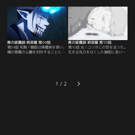
した雪男は、ルシフェルと対面す
秘密を知る必要があると決意した燐
る。
は、メフィストの手引きで過去へと
旅立つ。燐は、育ての父である藤本
獅郎と実の母であるユリ・エギンの
足跡を辿っていくが、二人が生きた
道筋は、想像を超える過酷なものだ
った--
青の祓魔師 終夜篇 第09話
青の祓魔師 終夜篇 第10話
第09話 死闘／獅郎は降魔剣を使い、
第10話 光／ユリがこの世を去った。
燐の悪魔の心臓を封印することに成
生きる気力をなくした獅郎に追い打
功した。しかし安心したのも束の
ちをかけるように、悪魔が襲う。一
間、サタンは聖騎士・アベルに強制
方、憑依体研究の未来に絶望したル
憑依し、獅郎の身体を奪おうと迫
シフェルが暴走を始める。
る。
1