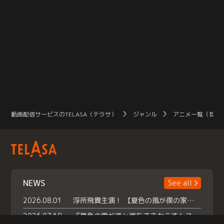
動画配信サービスのTELASA（テラサ）
ジャンル
アニメ一覧（見放
NEWS
See all
2026.08.01
浮所飛貴主演！ 【夏色の風が僕の家にやってきた】 本日よりテラサで独占配信スタート！
2026.07.18
『夏色の雲が恋と嵐をまきおこす』スペシャルメイキング 【Part1】2026年７月18日（土）23時30分～配信スタート！話題のシーンの裏側を大公開！豪華キャスト大集合！ 『武宮家 真夏の家族会議』開催！