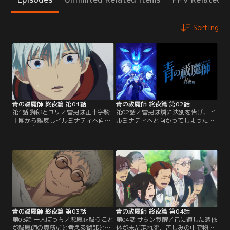
Sorting
青の祓魔師 終夜篇 第01話
青の祓魔師 終夜篇 第02話
第1話 獅郎とユリ／雪男は正十字騎
第02話／雪男は燐に決別を告げ、イ
士團から離反しイルミナティへ向か
ルミナティへと向かってしまった。
った。自分たちの出生の秘密を知る
強さを求め、真実を求める雪男と向
必要があると決意した燐は、メフィ
き合うためには、自分たちの出生の
ストの手引きで40年前の過去へと旅
秘密を知る必要があると決意した燐
立つ。
は、メフィストの手引きで過去へと
旅立つ。燐は、育ての父である藤本
獅郎と実の母であるユリ・エギンの
足跡を辿っていくが、二人が生きた
道筋は、、想像を超える過酷なもの
だった--。
青の祓魔師 終夜篇 第03話
青の祓魔師 終夜篇 第04話
第03話 一人ぼっち／悪魔を祓うこと
第04話 サタン覚醒／己に適した憑依
が祓魔師の責務だと考える獅郎と、
体が未だ現れず、苦しみの中で物質