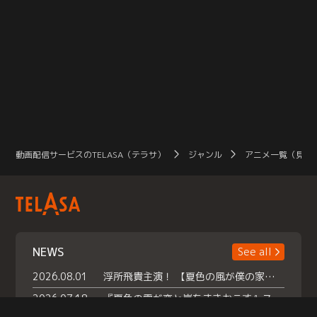
動画配信サービスのTELASA（テラサ）
ジャンル
アニメ一覧（見放
NEWS
See all
2026.08.01
浮所飛貴主演！ 【夏色の風が僕の家にやってきた】 本日よりテラサで独占配信スタート！
2026.07.18
『夏色の雲が恋と嵐をまきおこす』スペシャルメイキング 【Part1】2026年７月18日（土）23時30分～配信スタート！話題のシーンの裏側を大公開！豪華キャスト大集合！ 『武宮家 真夏の家族会議』開催！