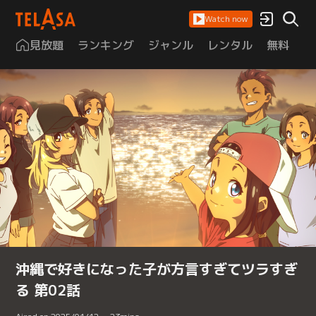
Watch now
見放題
ランキング
ジャンル
レンタル
無料
は
沖縄で好きになった子が方言すぎてツラすぎ
る 第02話