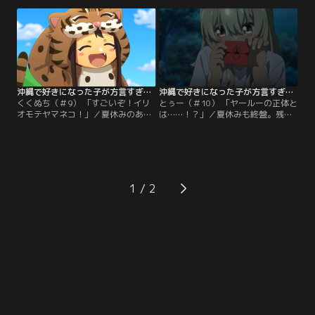
て絶体絶命！ そこへ喜屋武さんと比
ぎたい！」と駄々をこねて、クラス
嘉さんが助けに来てくれた。スーパ
メイトみんなで海水浴場へとやって
ーへと買い出しに向かったものの、
きた。ついに喜屋武さんの水着が見
閉店していてどうしようもなくなっ
られるかも、とドキドキのてーるー
たてーるーは、比嘉さんの家に泊ま
だったが、そこに現れた喜屋武さん
ることになり……。
は……。
沖縄で好きになった子が方言すぎてツラすぎる 第09話
沖縄で好きになった子が方言すぎてツラすぎる 第10話
くくぬち（＃9） 「すごいぞ！イリ
とぅー（＃10） 「ヤールーの正体と
オモテヤマネコ！」／夏休みのある
は……！？」／夏休みも終盤。残り
日、コンビニに唐揚げを買いに出か
わずかな休みを楽しく過ごしたいて
けたてーるー。しかし、なぜか街に
ーるーとクラスメイトたちは、肝試
は人っ子一人おらず、車一台すらも
しを開催することにした。くじで同
見かけることができなかった……。
じ番号を引いた男女がペアになり、
不安で泣きそうになるてーるーに声
森の中のコースを歩く。喜屋武さん
をかけたのは喜屋武さんたち。喜屋
とペアになれたら……と願うてーる
1
武さんは「もうすぐ“そのとき”が来
ーが引いた番号とペアになるくじを
るから」と言うが……。
引いたのは……。