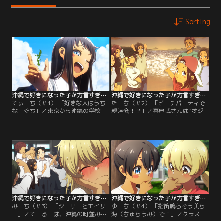
Sorting
沖縄で好きになった子が方言すぎてツラすぎる 第01話
沖縄で好きになった子が方言すぎてツラすぎる 第02話
てぃーち（＃1） 「好きな人はうち
たーち（＃2） 「ビーチパーティで
なーぐち」／東京から沖縄の学校に
親睦会！？」／喜屋武さんは“オジ
転入してきたてーるーこと中村照
サン”が好き。突然の比嘉さんから
秋。目下の悩みは、気になるクラス
の言葉に動揺するてーるー。喜屋武
メイト・喜屋武さんと“上手く”話せ
さんが恥ずかしそうにそれを認める
ないことだ。喜屋武さんはバリバリ
姿を見て、てーるーは“LOVE”だと
の“うちなーぐち”。てーるーは何を
信じ、ショックを受ける。さらに、
話しているのかすら理解できずにい
喜屋武さんは“キス”も好きだと言い
たのだ！ そんなてーるーにも手を差
出し……。
し伸べてくれる人がいて……。
沖縄で好きになった子が方言すぎてツラすぎる 第03話
沖縄で好きになった子が方言すぎてツラすぎる 第04話
みーち（＃3） 「シーサーとエイサ
ゆーち（＃4） 「指笛鳴らそう美ら
ー」／てーるーは、沖縄の町並みに
海（ちゅらうみ）で！」／クラスメ