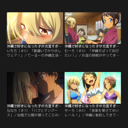
興味津々。なかでもシーサーが好き
イトに誘われてエイサー会場にやっ
で、スマホのアルバムはシーサーで
てきたてーるーは、そこで喜屋武さ
いっぱいだ。そんなてーるーに、喜
んに想いを伝えようと決意する。一
屋武さんと比嘉さんは、シーサー豆
方、てーるーに想いを寄せる比嘉さ
知識を披露してくれる。沖縄に興味
んは、てーるーからうちなーぐちを
を持ってくれたことが嬉しくてたま
訳してもらっていることで迷惑を掛
らない喜屋武さんだが、校内放送が
けているんじゃないかと言われ、思
流れると様子が急変し……。
わず「もっと話したいから」だと告
げてしまい……。
沖縄で好きになった子が方言すぎてツラすぎる 第05話
沖縄で好きになった子が方言すぎてツラすぎる 第06話
いちち（＃5） 「勘違いでかりゆし
むーち（＃6） 「沖縄そばって叫び
ウェア！」／てーるーの沖縄生活が
たい！」／お盆の時期がやってき
始まって4ヶ月。1学期も終わりの日
た。喜屋武さんに誘われて、比嘉さ
になった。てーるーのくしゃみをき
んの家を訪れたてーるーは、そこで
っかけに、喜屋武さんは「沖縄には
またしてもうちなーぐちに翻弄され
魔物（マジムン）がいて、魔除けも
てしまう。なんとかその場を切り抜
たくさんある」のだと沖縄豆知識を
け仏壇へ手を合わせたてーるーは、
教えてくれた。そして、夏休み---
お盆の3日間、集落をエイサーして
-。比嘉さんは、てーるーと会えない
回る“道ジュネー”を見て、まるでお
ことに悶々としていて……。
祭りのようだと感じる。
沖縄で好きになった子が方言すぎてツラすぎる 第07話
沖縄で好きになった子が方言すぎてツラすぎる 第08話
ななち（＃7） 「ハブとマングー
やーち（＃8） 「音楽を乗せてゆい
ス」／台風で父親が帰ってこられ
レール！」／沖縄に転校してきてか
ず、家に一人きりになってしまった
ら、ちゃんと海で泳いだことがなか
てーるー。停電になり、水も止まっ
ったてーるー。「どうしても海で泳