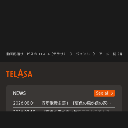
動画配信サービスのTELASA（テラサ）
ジャンル
アニメ一覧（見放
NEWS
See all
2026.08.01
浮所飛貴主演！ 【夏色の風が僕の家にやってきた】 本日よりテラサで独占配信スタート！
2026.07.18
『夏色の雲が恋と嵐をまきおこす』スペシャルメイキング 【Part1】2026年７月18日（土）23時30分～配信スタート！話題のシーンの裏側を大公開！豪華キャスト大集合！ 『武宮家 真夏の家族会議』開催！
2026.07.15
救命医・遥（今田）の《心揺さぶる過去》や、 麻酔科医・権野（船越英一郎）の《謎多きプライベート》など… 《知られざるエピソード》を独占配信！