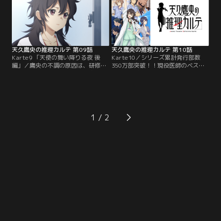
る中、鷹央は真実を明らかにできる
は興味を示さず、診断に赴くことに
のか？
も難色を示す。
天久鷹央の推理カルテ 第09話
天久鷹央の推理カルテ 第10話
Karte9 「天使の舞い降りる夜 後
Karte10／シリーズ累計発行部数
編」／鷹央の不調の原因は、研修医
350万部突破！！現役医師のベスト
時代に診察した少年・三木健太だっ
セラー作家・知念実希人と、珠玉の
た。白血病が再発した健太と向き合
イラストレーター・いとうのいぢが
えない鷹央。だが、中学生の1人が
紡ぐ、最注目の医療ミステリー逆転
再度の急変を起こしたことで「天
劇、待望のテレビアニメ化決定！！
使」事件の解明に動く。その先に待
天医会総合病院、統括診断部。ここ
つのは…。
には他の医師が「診療困難」とした
1
患者たちが集められる。さらには、
警察すら手に負えない原因不明の
「殺人」や「謎」も……。