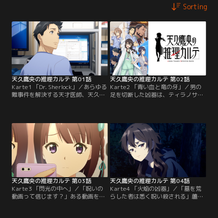
Sorting
天久鷹央の推理カルテ 第01話
天久鷹央の推理カルテ 第02話
Karte1 「Dr. Sherlock」／あらゆる
Karte2 「青い血と竜の牙」／男の
難事件を解決する天才医師、天久鷹
足を切断した凶器は、ティラノサウ
央。彼女が副院長を務める天医会総
ルス--。鷹央の衝撃的な推理によっ
合病院に、大きな獣に足を噛み切ら
て事件が急展開を迎える中、残され
れた青い血の男が運び込まれる。こ
た謎「なぜ、被害者の血は青かった
の事件に興味を持った鷹央は部下の
のか？」を解明するため、鷹央たち
小鳥遊とともに調査に乗り出す。
は「ある場所」へと向かった。
天久鷹央の推理カルテ 第03話
天久鷹央の推理カルテ 第04話
Karte3 「閃光の中へ」／「呪いの
Karte4 「火焔の凶器」／「墓を荒
動画って信じます？」ある動画を見
らした者は悉く呪い殺される」蘆屋
た直後に線路に飛び込んだ少女が精
道満に連なる陰陽師の墓を調べた大
神科病棟に入院した。下された自殺
学の研究チームが、相次いで不調を