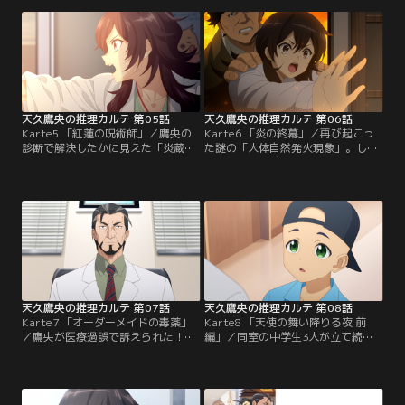
未遂の診断を否定し、原因は「呪
訴えた。捜査を依頼された鷹央だっ
い」と主張する双子の姉の話を、鷹
たが、事件は思わぬ展開を迎え、謎
央だけが信じ、捜査を開始する。
の人体自然発火現象が起きる。
天久鷹央の推理カルテ 第05話
天久鷹央の推理カルテ 第06話
Karte5 「紅蓮の呪術師」／鷹央の
Karte6 「炎の終幕」／再び起こっ
診断で解決したかに見えた「炎蔵の
た謎の「人体自然発火現象」。しか
呪い」。だが、不可解な焼死によっ
も、小鳥遊と鴻ノ池の活躍で逮捕さ
て捜査は振り出し、さらに「呪い」
れた容疑者は、2つの焼死事件への
の被害は続く。別の大学関係者の訃
関与を否定し、鷹央の推理も行き詰
報を受け通夜に赴いた小鳥遊は、そ
まる。これは呪いか、殺人か。驚く
こで不審な男を目撃する。
べき「真犯人」の正体は……？
天久鷹央の推理カルテ 第07話
天久鷹央の推理カルテ 第08話
Karte7 「オーダーメイドの毒薬」
Karte8 「天使の舞い降りる夜 前
／鷹央が医療過誤で訴えられた！？
編」／同室の中学生3人が立て続け
誤診を否定する鷹央だったが、訴訟
に急変するという原因不明の現象が
を口実に院長・大鷲は統括診断部を
起こる。時を同じくして小児科病棟
解体しようと動き出す。解体の決議
では「天使」が現れると話題に。だ
が行われる病院の幹部会の時刻が迫
が、魅力的な謎にもかかわらず鷹央