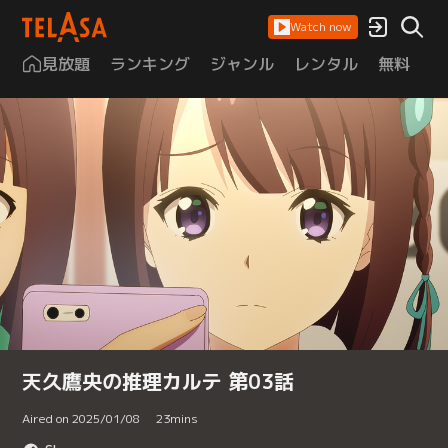
Watch now
見放題
ランキング
ジャンル
レンタル
無料
は
天久鷹央の推理カルテ 第03話
Aired on 2025/01/08
23
mins