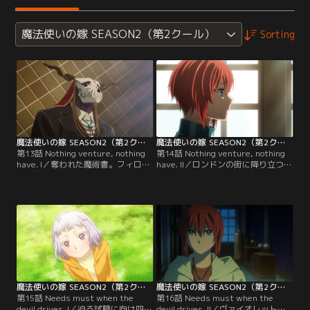
魔法使いの嫁 SEASON2（第2クール）
Sorting
魔法使いの嫁 SEASON2（第2クール） 第13話
魔法使いの嫁 SEASON2（第2クール） 第14話
第13話 Nothing venture, nothing
第14話 Nothing venture, nothing
have. I／奪われた魔術書。フィロメ
have. II／ロンドンの街に降り立つ二
ラの自主退校の報せ。二つの危機が
人の魔女。行方知れずの魔術書を求
降りかかる中、学院の封鎖により一
め、夜の街を巡り歩く。遠く響くは
時の安息を得たチセ。だが、それは
悲痛と憎悪を帯びた獣の声。時同じ
仮初めに過ぎない。生徒たちは己を
くして臥せるフィロメラ。知るはず
守る術を習得するため特別授業に臨
のなかった優しさが彼女の心を締め
む。魔術に限らない“戦闘”の訓練
付ける。【提供：バンダイチャンネ
に。【提供：バンダイチャンネル】
ル】
魔法使いの嫁 SEASON2（第2クール） 第15話
魔法使いの嫁 SEASON2（第2クール） 第16話
第15話 Needs must when the
第16話 Needs must when the
devil drives. I／迫る試験に向け四苦
devil drives. II／ヴァイオレットの