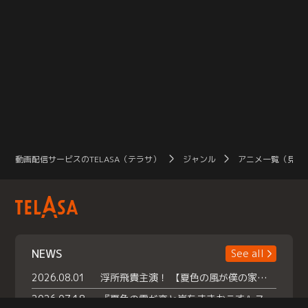
動画配信サービスのTELASA（テラサ）
ジャンル
アニメ一覧（見放
NEWS
See all
2026.08.01
浮所飛貴主演！ 【夏色の風が僕の家にやってきた】 本日よりテラサで独占配信スタート！
2026.07.18
『夏色の雲が恋と嵐をまきおこす』スペシャルメイキング 【Part1】2026年７月18日（土）23時30分～配信スタート！話題のシーンの裏側を大公開！豪華キャスト大集合！ 『武宮家 真夏の家族会議』開催！