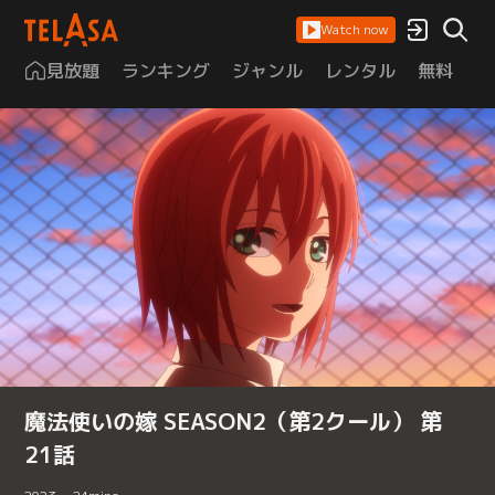
Watch now
見放題
ランキング
ジャンル
レンタル
無料
は
魔法使いの嫁 SEASON2（第2クール） 第
21話