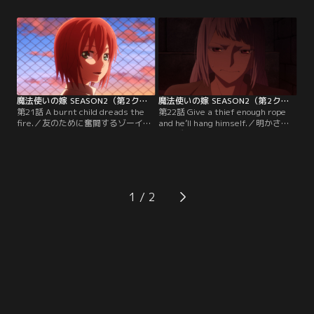
法使いとして、彼女を救うためチセ
る。例えその先にどんな悲劇が待っ
は走り出す。今動かなければ、彼女
ていようと、その役目だけは果たす
は死んでしまうから。【提供：バン
はずだった。【提供：バンダイチャ
ダイチャンネル】
ンネル】
魔法使いの嫁 SEASON2（第2クール） 第21話
魔法使いの嫁 SEASON2（第2クール） 第22話
第21話 A burnt child dreads the
第22話 Give a thief enough rope
fire.／友のために奮闘するゾーイ。
and he’ll hang himself.／明かされ
その働きもあり、チセたちはついに
たリズベスの過去。愛とも憎しみと
フィロメラの元に辿り着く。溢れ、
も取れる感情、その執着の果てに生
暴走した魔力は彼女らを記憶の回廊
まれた結末。幽かな望みに縋ったフ
へと取り込む。惨憺とした過去を巡
ィロメラの祈りは、どこにも届かず
る歩みが、フィロメラの本音を引き
闇に消えていくのか。愛されたかっ
出していく。【提供：バンダイチャ
た、認められたかった、それだけな
1
ンネル】
のに自分には何もない。そうだとし
ても。【提供：バンダイチャンネ
ル】