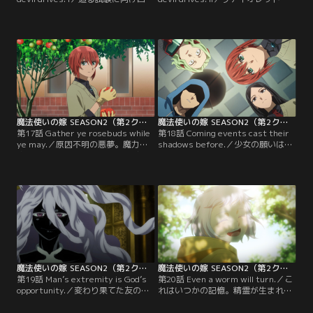
八苦する生徒たち。息抜きに始まっ
発案で始まった「肝試し」二人組に
た小さな余興でリアンはフィロメラ
なって進む中、チセのペアとなった
に勝負を挑む。ヴェロニカの一声で
のはヴェロニカだった。慣れない組
応じるフィロメラ。接戦の末に勝利
み合わせだが、チセには確かに聞き
したリアンだったが、彼の目に喜び
たいことがあった。フィロメラにつ
の色は露ほどもなかった。【提供：
いて。彼女の家について。ヴェロニ
バンダイチャンネル】
カは微笑みながら、フィロメラの生
い立ちを語りだす。【提供：バンダ
イチャンネル】
魔法使いの嫁 SEASON2（第2クール） 第17話
魔法使いの嫁 SEASON2（第2クール） 第18話
第17話 Gather ye rosebuds while
第18話 Coming events cast their
ye may.／原因不明の悪夢。魔力を
shadows before.／少女の願いはた
抜かれ倒れてゆく者、閉鎖の理由を
だひとつ。愛されることだった。愛
知り動揺する者。混沌とした学院の
を注がれなかった空虚な心が、少女
中で、チセは禁書と接触する。エリ
を異形へと変化させる。寄るべを求
アスとの一時の休息も束の間、学院
めた少女が、今は何を欲するのか。
に不穏な気配が漂い始める。【提
それは少女にも分からなくなってい
供：バンダイチャンネル】
た。【提供：バンダイチャンネル】
魔法使いの嫁 SEASON2（第2クール） 第19話
魔法使いの嫁 SEASON2（第2クール） 第20話
第19話 Man’s extremity is God’s
第20話 Even a worm will turn.／こ
opportunity.／変わり果てた友の
れはいつかの記憶。精霊が生まれた
姿。チセが踏み出すには、それだけ
日。最も大事な命が下された日。娘
で十分な理由だった。友として、魔
が愛されていたことを記憶し、伝え