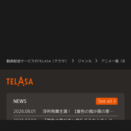
動画配信サービスのTELASA（テラサ）
ジャンル
アニメ一覧（見放
NEWS
See all
2026.08.01
浮所飛貴主演！ 【夏色の風が僕の家にやってきた】 本日よりテラサで独占配信スタート！
2026.07.18
『夏色の雲が恋と嵐をまきおこす』スペシャルメイキング 【Part1】2026年７月18日（土）23時30分～配信スタート！話題のシーンの裏側を大公開！豪華キャスト大集合！ 『武宮家 真夏の家族会議』開催！
2026.07.15
救命医・遥（今田）の《心揺さぶる過去》や、 麻酔科医・権野（船越英一郎）の《謎多きプライベート》など… 《知られざるエピソード》を独占配信！