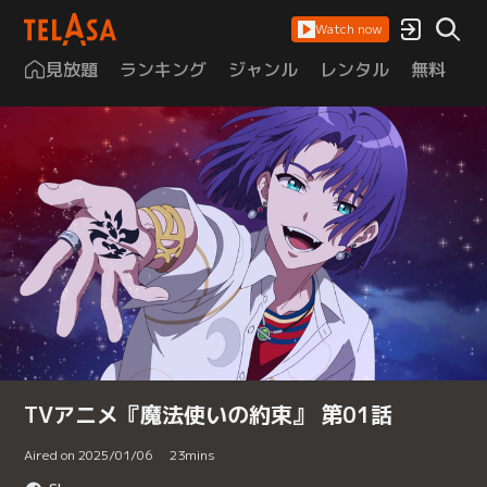
Watch now
見放題
ランキング
ジャンル
レンタル
無料
は
TVアニメ『魔法使いの約束』 第01話
Aired on 2025/01/06
23
mins