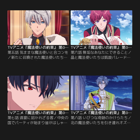
きるのは、賢者である晶ただひと
クックロビンだった。彼の目的は、
り。準備が整うまでの間、前の賢者
大臣の計画に従って晶を外へ連れ出
が魔法使いたちについて記したノー
したのち、軍によって魔法舎を武力
ト・『賢者の書』と照らし合わせな
制圧することだった。魔法使いたち
がら、彼らが何を考え、何に心を痛
は戸惑いや憤り、悲しみを感じる。
めるかを知り、少しずつ距離を縮め
そんななか、彼らの身体には、奇妙
ていく。
な異変が現れ始めていた。
TVアニメ『魔法使いの約束』 第05話
TVアニメ『魔法使いの約束』 第06話
第五話 気ままな魔法使いと合コンを
第六話 無垢なあなたにできること／
／新たに召喚された魔法使いたちが
晶と魔法使いたちは凱旋パレードと
揃った魔法舎で『合コン』の開催が
叙任式に参加することに。裁縫が得
決定！魔法使いが一堂に会し交流会
意なクロエはみんなの洋服を仕立
をすることに。しかし五つの国から
て、晴れの場を楽しみにしている。
集まった魔法使いたちは個性もバラ
しかし一方で、これまで人間のふり
バラでどうにも足並みが揃わない。
をしてひっそりと生きてきたネロ
さらに旧知の顔がいくつもある様子
は、人前に出ることに難色を示す。
で因縁だらけのメンバーが揃ってし
そんなネロを身勝手だと糾弾したの
まったことが徐々に明らかになって
は、『神の使徒』として生きてきた
いく。
リケだった。
TVアニメ『魔法使いの約束』 第07話
TVアニメ『魔法使いの約束』 第08話
第七話 酒宴に招かれざる客／中央の
第八話 いびつな奇跡のかけらたち／
国でパーティが始まり皆がはしゃぐ
北の魔法使いたちを引き連れオズが
なか晶は会場を出ていくシノの後ろ
パーティ会場に現れ、ついに『賢者
姿に気づく。シノに事情を問うとヒ
の魔法使い』が全員揃う。しかし彼
ースクリフと喧嘩をしたと言う。シ
らは一筋縄ではいかない好戦的な魔