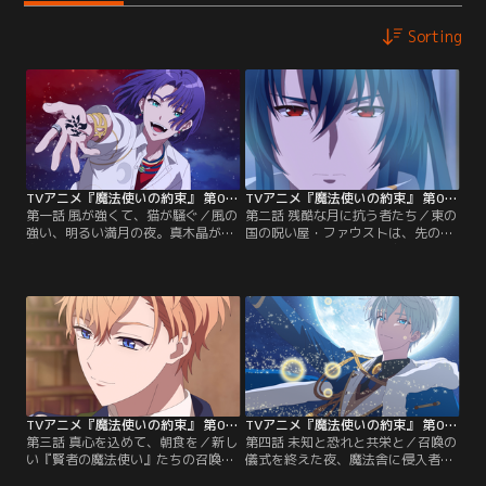
Sorting
TVアニメ『魔法使いの約束』 第01話
TVアニメ『魔法使いの約束』 第02話
第一話 風が強くて、猫が騒ぐ／風の
第二話 残酷な月に抗う者たち／東の
強い、明るい満月の夜。真木晶が自
国の呪い屋・ファウストは、先の＜
宅マンションのエレベーターに乗り
大いなる厄災＞で仲間を庇い、瀕死
込むと突然奇妙な服装の見知らぬ男
の傷を負っていた。ヒースクリフら
が現れる。「お会いできて光栄で
に頼まれた晶はファウストの病床を
す、愛しい賢者様。あなたに、世界
訪れる。そこには双子の魔法使いス
を救済してほしいのです」。一方的
ノウとホワイトやブラッドリー、そ
な言葉に戸惑う中、エレベーターの
して世界最強の魔法使いオズの姿が
扉が開くと、そこは見慣れた廊下で
あった。事切れそうなファウストを
はなく、見知らぬ異世界だった…！
前に、晶はオズに従い、彼と手を重
ねると…
TVアニメ『魔法使いの約束』 第03話
TVアニメ『魔法使いの約束』 第04話
第三話 真心を込めて、朝食を／新し
第四話 未知と恐れと共栄と／召喚の
い『賢者の魔法使い』たちの召喚の
儀式を終えた夜、魔法舎に侵入者が
儀式が決まる。儀式を行うことがで
現れる。それは中央の国の書記官・