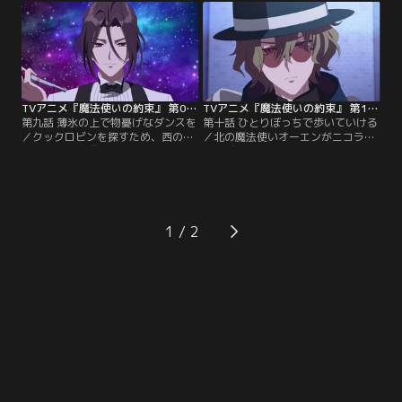
ノはヒースクリフの家の小間使いと
法使いたちで…。さらに、アーサー
して働いていたが、二人の間にある
の叔父ヴィンセントは『魔法科学』
ものはどうやらそれだけではない様
の力を誇示し、民衆にその力を見せ
子。シノは晶に自らの出自と彼に抱
つけようとするが、その動力となる
いている複雑な感情について語り出
マナ石は、魔法生物や魔法使いの骸
す。
であった。
TVアニメ『魔法使いの約束』 第09話
TVアニメ『魔法使いの約束』 第10話
第九話 薄氷の上で物憂げなダンスを
第十話 ひとりぼっちで歩いていける
／クックロビンを探すため、西の魔
／北の魔法使いオーエンがニコラス
法使いたちと『月蝕の館』を訪れた
の飛び降り事件に関わっているかも
晶は、突如不思議な空間に放り出さ
しれない。その疑惑を皮切りに、人
れてしまう。一方、北の魔法使いに
間たちの猜疑心が膨らみ、魔法使い
敵対心を抱いていたミチルは、ブラ
たちは追われるようにして城を発つ
ッドリーに対して不満を爆発させ
ことになる。憎しみを向けられ魔法
る。魔法使いが差別的な扱いを受け
使いたちのまとまりかけた心はバラ
1
るのは、人間を怖がらせたりする北
バラに。それぞれのこれまでの生き
の魔法使いの振る舞いのせいだと憤
方に想いを馳せながら、晶はあるこ
るミチルだが…。
とを決意する。