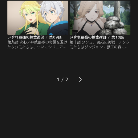
ドウィン辺境伯を乗せて王都への旅
輸出する計画を聞かされ、一行はシ
が始まる。だが道中、ゴドウィンは
ドニア神皇国の接近を警戒する。ボ
不穏な言葉をつぶやく。「よからぬ
ルトンへ戻ったタクミたちは、冒険
有象無象からイルマ殿を守らねばな
者ギルドで「パーティー名をつけて
らぬ…特にシドニア神皇国は腹の底
欲しい」と依頼される。みんなで頭
が読めん…」
をひねるも…。
いずれ最強の錬金術師？ 第09話
いずれ最強の錬金術師？ 第10話
第九話 決心／神威部隊の奇襲を退け
第十話 タクミ、開拓に挑戦！／タク
たタクミたちは、ついにシドニア神
ミたちはダンジョン・獣王の森に挑
皇国と神光教会がタクミに狙いを定
戦し、さらに結束を深めていく。そ
めてきたことを知る。襲撃の噂は
んな折、ゴドウィン辺境伯から相談
「タクミには多額の懸賞金がかけら
を受けるタクミ。近隣の廃村から逃
れている」と尾ひれをつけて広まっ
れた村人の居場所を確保するため、
てしまう。タクミたちは結界魔道具
領地の南方にある未開地に赴き、開
を完成させ、自邸の警備を固めるこ
拓村を造ってほしいという依頼だっ
1
とに。一方、シドニア神皇国では、
た。未発掘の鉱脈があるとも言われ
かつて女神ノルンがタクミに伝えた
る場所だけに、タクミは前のめりで
勇者の召喚計画が…。
依頼を…。