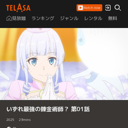
Watch now
見放題
ランキング
ジャンル
レンタル
無料
は
いずれ最強の錬金術師？ 第01話
2025
23
mins