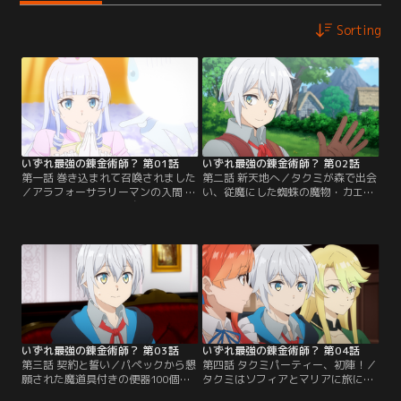
Sorting
いずれ最強の錬金術師？ 第01話
いずれ最強の錬金術師？ 第02話
第一話 巻き込まれて召喚されました
第二話 新天地へ／タクミが森で出会
／アラフォーサラリーマンの入間 巧
い、従魔にした蜘蛛の魔物・カエデ
は、異世界に誤って召喚されてしま
は超高級品のスパイダーシルクを作
った。元の世界には戻れず、女神ノ
るスキルを持っていた！村人たちか
ルンからはファンタジー世界・ミル
らシルクは大好評、タクミの類稀な
ドガルドで17歳の少年・タクミとし
るスキルは歓迎され、さらに村の生
て人生をリトライするよう頼まれ
活に馴染んでいく。しかし、日々の
る。女神ノルンの手厚い加護を受
鍛錬でレベルが爆上がりしたタクミ
け、魔法やスキルを得つつも、突然
は、さらなる錬金術の勉強のた
異世界の野へ放たれたタクミ。
め“ミルドガルドの故郷”であるボー
ド村から街へと旅立つ決意を…。
いずれ最強の錬金術師？ 第03話
いずれ最強の錬金術師？ 第04話
第三話 契約と誓い／パペックから懇
第四話 タクミパーティー、初陣！／
願された魔道具付きの便器100個を
タクミはソフィアとマリアに旅に出
作製するため、タクミは人手を求め
たいと告げる。ソフィアとマリアの