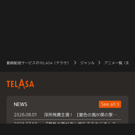
動画配信サービスのTELASA（テラサ）
ジャンル
アニメ一覧（見放
NEWS
See all
2026.08.01
浮所飛貴主演！ 【夏色の風が僕の家にやってきた】 本日よりテラサで独占配信スタート！
2026.07.18
『夏色の雲が恋と嵐をまきおこす』スペシャルメイキング 【Part1】2026年７月18日（土）23時30分～配信スタート！話題のシーンの裏側を大公開！豪華キャスト大集合！ 『武宮家 真夏の家族会議』開催！
2026.07.15
救命医・遥（今田）の《心揺さぶる過去》や、 麻酔科医・権野（船越英一郎）の《謎多きプライベート》など… 《知られざるエピソード》を独占配信！