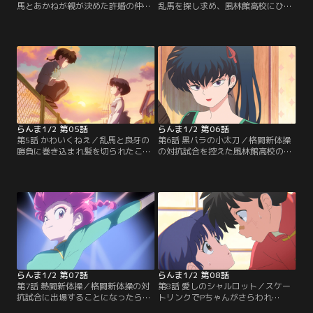
馬とあかねが親が決めた許婚の仲だ
乱馬を探し求め、風林館高校にひと
と知った九能は、乱馬に勝負を挑
りの男が現れた。その名は響良牙。
む。九能との勝負には勝った乱馬だ
乱馬のせいで地獄を見たと言う良牙
が、あかねに気を取られ負傷してし
は、復讐を宣言し勝負を挑む。思い
まい骨つぎの東風先生の治療を受け
当たるフシがなく、納得がいかない
ることに。あかねが東風先生に想い
乱馬をよそに、良牙は果たし状を突
を寄せていることに気づく乱馬だ
きつける。良牙vs乱馬の戦いが繰り
が、東風先生の好きな人は…？【提
広げられる中、あかねに思わぬ悲劇
供：バンダイチャンネル】
が…！？【提供：バンダイチャンネ
ル】
らんま1/2 第05話
らんま1/2 第06話
第5話 かわいくねえ／乱馬と良牙の
第6話 黒バラの小太刀／格闘新体操
勝負に巻き込まれ髪を切られたこと
の対抗試合を控えた風林館高校の代
を機に、東風先生への想いに整理を
表選手が闇討ちに遭い、あかねが助
つけてショートカットにしたあか
っ人を引き受けることに。そんなあ
ね。そんなあかねを見て心が揺れ動
る日の夜、あかねの元に試合相手・
く乱馬。そしてある雨の日の夜、良
九能小太刀が闇討ちを仕掛けてく
牙が再び乱馬に復讐を果たしにやっ
る。小太刀が闇討ちの犯人であり、
てくる。良牙の姿を見失ったらんま
さらに乱馬に想いを寄せていると知
だが、その頃あかねの部屋に雨でび
り、より練習に力が入るあかね。し
しょ濡れの黒ブタが現れて…？【提
かし練習中に負傷し、らんまが参戦
供：バンダイチャンネル】
することに！【提供：バンダイチャ
ンネル】
らんま1/2 第07話
らんま1/2 第08話
第7話 熱闘新体操／格闘新体操の対
第8話 愛しのシャルロット／スケー
抗試合に出場することになったらん
トリンクでPちゃんがさらわれ
ま。良牙と徹夜で特訓に励み、いよ
た！？ 連れ去ったのは、コルホーズ