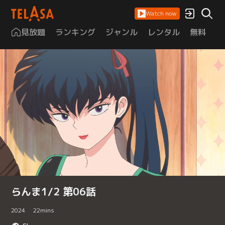
Watch now
見放題
ランキング
ジャンル
レンタル
無料
は
らんま1/2 第06話
2024
22
mins