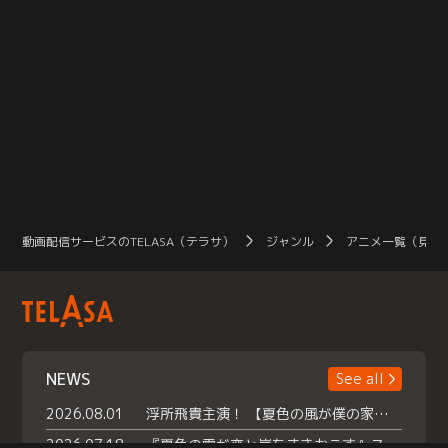
動画配信サービスのTELASA（テラサ）
ジャンル
アニメ一覧（見放
NEWS
See all
2026.08.01
浮所飛貴主演！ 【夏色の風が僕の家にやってきた】 本日よりテラサで独占配信スタート！
2026.07.18
『夏色の雲が恋と嵐をまきおこす』スペシャルメイキング 【Part1】2026年７月18日（土）23時30分～配信スタート！話題のシーンの裏側を大公開！豪華キャスト大集合！ 『武宮家 真夏の家族会議』開催！