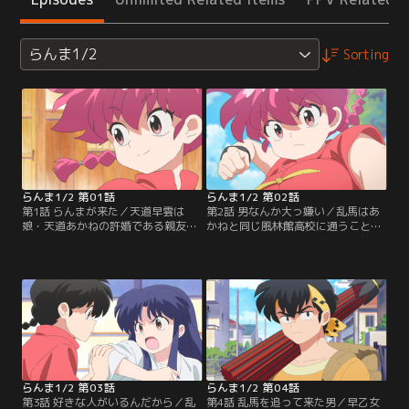
らんま1/2
Sorting
らんま1/2 第01話
らんま1/2 第02話
第1話 らんまが来た／天道早雲は
第2話 男なんか大っ嫌い／乱馬はあ
娘・天道あかねの許婚である親友の
かねと同じ風林館高校に通うこと
息子・早乙女乱馬が中国から帰国す
に。ふたりが学校に着くと校門前に
るのを待ち焦がれていた。ついに対
はあかねに交際を求める男子生徒た
面を果たす日、現れたのは可愛いお
ちが待ち構えており、そこには剣道
さげの女の子と巨大なパンダ！？早
部主将・九能帯刀の姿があった。あ
乙女親子は修行中に伝説の修行場
かねに想いを寄せる九能だったが、
「呪泉郷」に落ち、水をかぶると乱
女の姿になったらんまに一目惚れし
馬は女の子に、その父玄馬はパンダ
てしまい…！？【提供：バンダイチ
に変身する体になってしまってい
ャンネル】
た！【提供：バンダイチャンネル】
らんま1/2 第03話
らんま1/2 第04話
第3話 好きな人がいるんだから／乱
第4話 乱馬を追って来た男／早乙女