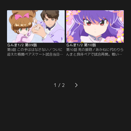
いよ試合当日を迎える。相手は格闘
学園フリースケート黄金ペアのひと
新体操の華・黒バラの小太刀。素手
り、白鳥あずさだった。あずさはP
による攻撃は禁止、完全ダウンかリ
ちゃんを賭けてあかねにペアスケー
ングアウトするまで戦いは終わらな
トでの勝負を持ち掛ける。一方、乱
い無制限一本勝負。それぞれの思惑
馬はあずさのペア、三千院帝のあか
が交錯した、乱馬との交際を賭けた
ねへの口づけを阻止する。勝負に向
戦いが幕を開ける！【提供：バンダ
けてあかねとスケートの特訓に励む
イチャンネル】
らんまだが…？【提供：バンダイチ
ャンネル】
らんま1/2 第09話
らんま1/2 第10話
第9話 この手ははなさない／ついに
第10話 死の接吻／あかねに代わりら
迎えた格闘ペアスケート試合当日。
んまと良牙ペアで試合再開。戦いは
Pちゃんとあかねのくちびるを賭け
あかねを賭けたらんまと良牙の男の
た戦いが幕を開ける。あずさと三千
勝負へ。三千院・白鳥ペアとの格闘
院は得意技・恐怖のカップル崩し
ペアスケートに勝利したらんまたち
「別れのメリーゴーランド」で乱馬
だったが、そこに中国・女傑村の娘
とあかねを引き離そうと目論むが、
シャンプーが登場！ かつてらんまに
乱馬はあかねの手を離さず庇って負
負けたシャンプーは「地獄の果てま
1
傷。一方、鎖でつながれていたはず
で追いかけて殺す」という女傑族の
のPちゃんが突然姿を消してしま
掟に従い日本までやってきた！【提
い…？【提供：バンダイチャンネ
供：バンダイチャンネル】
ル】