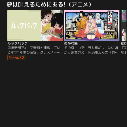
ン
夢は叶えるためにある!（アニメ）
の知識を駆使した行動で、理不尽な
と「HUGっとプリキュア」のみんな
『
世界を生き抜こうとする。リオン
も駆けつけて、なんとかピンチを脱
ら
は、本来なら主人公としてイケメン
出！と思ったら！？
た
軍団の中心になるはずだったオリヴ
ィア、彼女を虐げる悪役令嬢となる
はずだったアンジェリカと友情を育
み、なぜか主人公ポジションに居座
るマリエの妨害に遭いながらも子爵
にまで上り詰めた。しかし、リオン
ルックバック
あかね噺
華Do
がゲームの流れを大きく変えたこと
学年新聞で4コマ漫画を連載してい
その身一つで、芸を極めよ--幼い頃
『華
で、世界は少しずつ“歪み”を見せ始
る小学4年生の藤野。クラスメート
から噺家の父・阿良川志ん太（あら
形」か
める。聖女となったマリエの聖女親
から絶賛され、自分の画力に絶対の
かわしんた）の背中を見てその魔法
？
衛隊に抜擢されたリオンは、やがて
自信を持つ藤野だったが、ある日の
のような落語に魅せられていた桜咲
ィ
ホルファート王国を揺るがす陰謀に
学年新聞に初めて掲載された不登校
朱音（おうさきあかね）は父が真打
皆
巻き込まれていき……。
の同級生・京本の4コマ漫画を目に
昇進をかけて挑んだ大一番の舞台
た
し、その画力の高さに驚愕する。
で、衝撃的な事件を目撃する。6年
で
後--そこには、落語界の最高位“真
は
打”を目指して突き進む高校生にな
と
った朱音の姿があった。話芸の極致
き
で噺家たちが鎬を削る、本格落語も
込
のがたり--
め
代
てみ
華