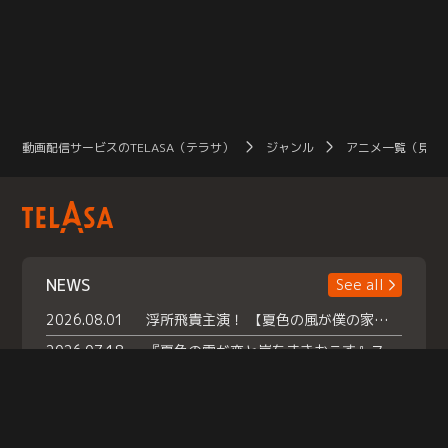
動画配信サービスのTELASA（テラサ）
ジャンル
アニメ一覧（見放
NEWS
See all
2026.08.01
浮所飛貴主演！ 【夏色の風が僕の家にやってきた】 本日よりテラサで独占配信スタート！
2026.07.18
『夏色の雲が恋と嵐をまきおこす』スペシャルメイキング 【Part1】2026年７月18日（土）23時30分～配信スタート！話題のシーンの裏側を大公開！豪華キャスト大集合！ 『武宮家 真夏の家族会議』開催！
2026.07.15
救命医・遥（今田）の《心揺さぶる過去》や、 麻酔科医・権野（船越英一郎）の《謎多きプライベート》など… 《知られざるエピソード》を独占配信！