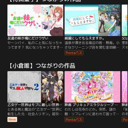
友達の妹が俺にだけウザい
綺麗にしてもらえますか。
セーンパイ、私のこと気になっちゃ
温泉が湧き出る海辺の街・熱海。小
家
ってます？ 気になっちゃってますよ
さなクリーニング店を営む金目綿花
ス
ねーっ！？馴れ合い無用、彼女不
奈（きんめわかな）さんは、明るく
す
要、青春の一切を非効率と切り捨て
て働き者で温泉が大好きな女の子。
レ
る高校生・大星明照。彼の家には、
彼女と彼女を巡る人々が織りなす、
て
【小倉唯】つながりの作品
なぜか親友の妹・小日向彩羽が入り
ひきこもごもストーリー、始まりま
り
浸っている。占拠されるベッド！ 突
す。
い
然の寸止め色仕掛け！ 吹き荒れるウ
父
ザ絡みの嵐！！学校では清楚な優等
雄
生として大人気の彩羽は、明照にだ
精
けやたらとウザい。そんなハイテン
か
ション系ウザかわ女子・彩羽に振り
ル
回される明照の前に、塩対応女子・
訪
真白が出現。それをきっかけに、明
に巻
乙女ゲー世界はモブに厳しい世界です2
映画 プリキュアミラクルリープ みんなとの不思議な1日
照、彩羽、そして仲間たちの日常は
中
とある剣と魔法の“乙女ゲー”世界に
わたしは花寺のどか。突然、謎の
「
激変し--！？ウザかわ女子が（頼ん
子
転生した元・社会人リオン。超女尊
敵・リフレインに追われて困ってい
の本
でないのに）寄ってくる！悶絶必至
圧
男卑のこの世界で、彼に唯一残され
る精霊ミラクルンがあらわれたの！
キ
New
のいちゃウザ青春ラブコメ、開幕★
ん
た武器は、前世で妹に無理矢理やら
わたし、ミラクルンを助けたい！
き
し
されていたこのゲームの“知識”。そ
「スタートゥインクルプリキュア」
が