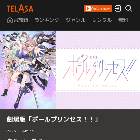
Watch now
見放題
ランキング
ジャンル
レンタル
無料
は
劇場版「ポールプリンセス！！」
2023
59
mins