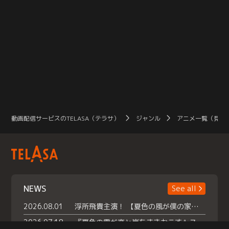
動画配信サービスのTELASA（テラサ）
ジャンル
アニメ一覧（見放
NEWS
See all
2026.08.01
浮所飛貴主演！ 【夏色の風が僕の家にやってきた】 本日よりテラサで独占配信スタート！
2026.07.18
『夏色の雲が恋と嵐をまきおこす』スペシャルメイキング 【Part1】2026年７月18日（土）23時30分～配信スタート！話題のシーンの裏側を大公開！豪華キャスト大集合！ 『武宮家 真夏の家族会議』開催！