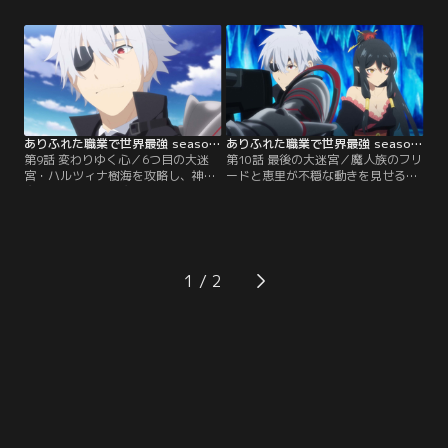
ではないかと推測する。遂に最奥に
る“黒光りするアレ”に好感情を抱く
たどり着くが、そこで待ち受けてい
ようになってしまう。しかし、ハジ
たのはハジメすらも恐怖する“あ
メとユエは互いを憎み合いながらも
の”存在だった。【提供：バンダイ
敵に対してとる行動は以前と変わら
チャンネル】
ないようで--。【提供：バンダイチ
ャンネル】
ありふれた職業で世界最強 season 3 第09話
ありふれた職業で世界最強 season 3 第10話
第9話 変わりゆく心／6つ目の大迷
第10話 最後の大迷宮／魔人族のフリ
宮・ハルツィナ樹海を攻略し、神代
ードと恵里が不穏な動きを見せるな
魔法のひとつ昇華魔法を手に入れた
か、ハジメたちはシュネー雪原にあ
ハジメたちは、解放者リューティリ
る最後の大迷宮である氷雪洞窟の攻
スから元の世界に帰るための確かな
略を開始していた。順調に氷雪洞窟
手がかりを得る。そしてフェアベル
を進む一行だが、光輝の様子がおか
ゲンでしばしの休息をとるなか、ハ
しくなり始める。【提供：バンダイ
ジメはシアにあることを告げる。
チャンネル】
1
【提供：バンダイチャンネル】