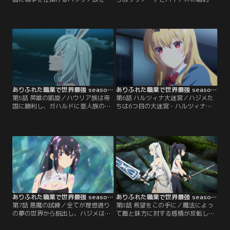
援することに。一方、帝国ではリリ
いを兼ねた歓迎パーティーに出席す
アーナが皇帝ガハルドに王都復興の
ることに。その裏ではハジメの助力
協力を要請していた。ガハルドはあ
を得たカムたちハウリア族がパーテ
る条件と引き換えに協力を承諾す
ィーを襲撃するため、ひそかに動き
る。交渉の最中、帝都にハジメたち
出していた。互いの矜持をかけた帝
も乗り込んできて、ガハルドは興味
国と最凶ウサギの戦いが遂に始ま
を示す。【提供：バンダイチャンネ
る。【提供：バンダイチャンネル】
ル】
ありふれた職業で世界最強 season 3 第05話
ありふれた職業で世界最強 season 3 第06話
第5話 英雄の凱旋／ハウリア族は帝
第6話 ハルツィナ大迷宮／ハジメた
国に勝利し、ガハルドに亜人族の奴
ちは6つ目の大迷宮・ハルツィナ樹
隷解放と樹海への不可侵を誓わせる
海へ。攻略を始めようとする一行だ
ことに成功する。フェアベルゲンで
が、突如ハジメがユエ、ティオ、龍
祝勝会が開かれている傍ら、ハジメ
太郎を拘束してしまう。ハルツィナ
はシアにハウリア族の集落の奥にあ
樹海に入る際に3人に擬態したスラ
る大樹に案内される。そこは、今は
イムと入れ替わっていたのだ。消え
亡きシアの母親が眠る場所だった。
た3人を探しながら攻略を進める一
【提供：バンダイチャンネル】
行の前に一体のゴブリンが現れる。
【提供：バンダイチャンネル】
ありふれた職業で世界最強 season 3 第07話
ありふれた職業で世界最強 season 3 第08話
第7話 悪魔の試練／全てが理想通り
第8話 希望をこの手に／魔法によっ
の夢の世界から脱出し、ハジメは大
て敵と味方に対する感情が反転して
迷宮の試練のコンセプトが今まで育
しまったハジメたちは、それぞれが
んだ仲間との絆と精神力を試すこと
憎み合い、敵として立ちはだか