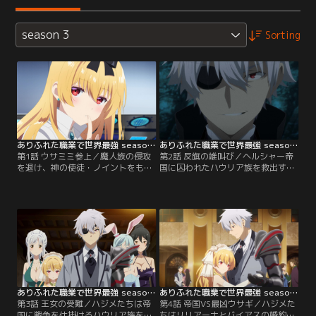
season 3
Sorting
ありふれた職業で世界最強 season 3 第01話
ありふれた職業で世界最強 season 3 第02話
第1話 ウサミミ参上／魔人族の侵攻
第2話 反旗の雄叫び／ヘルシャー帝
を退け、神の使徒・ノイントをも撃
国に囚われたハウリア族を救出する
破したハジメたちは、ヘルシャー帝
ため、帝都へやってきたハジメた
国との交渉に臨むハイリヒ王国の王
ち。ハウリア族が収監されている帝
女・リリアーナを送り届けること
城に忍び込むため、ハジメは勇者パ
に。その道中、フェアベルゲンが帝
ーティーにとある作戦を依頼する。
国に侵攻され、シアの父であるカム
【提供：バンダイチャンネル】
が帝国に囚われていることを知る。
【提供：バンダイチャンネル】
ありふれた職業で世界最強 season 3 第03話
ありふれた職業で世界最強 season 3 第04話
第3話 王女の受難／ハジメたちは帝
第4話 帝国VS最凶ウサギ／ハジメた
国に戦争を仕掛けるハウリア族を支
ちはリリアーナとバイアスの婚約祝