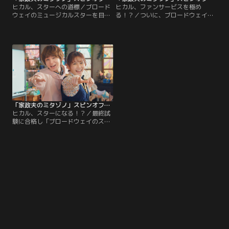
ヒカル、スターへの道標／ブロード
ヒカル、ファンサービスを極め
ウェイのミュージカルスターを目指
る！？／ついに、ブロードウェイス
す光（伊野尾慧）に課された次なる
ターの最終審査を迎えた光（伊野尾
試練は【スターの歩みをエスコート
慧）。【メンバーの疲れを吹き飛ば
するには】。審査員の意図を深読み
す方法】という最後の課題に悩んで
した光は、スターの夢に向かってど
いると、所長の頼子（余貴美子）か
う歩んでいくか、マンダラチャート
ら、メンバー＝ファンではないかと
を作ることに！阿部真理亜（平田敦
のアドバイスが！最高のファンサー
子）の力を借りて、チャートを完成
ビスを特訓して挑む光だったが、果
させた光だったが、オーディション
たしてオーディションの結果は！？
は思いもよらぬ展開に！？
「家政夫のミタゾノ」スピンオフドラマ「家政負のヒカル Season2」 第09話
ヒカル、スターになる！？／最終試
験に合格し「ブロードウェイのスー
パースターになってワールドツアー
をするんだ！」と有頂天になる光
（伊野尾慧）をよそに、冷静に詐欺
を疑う桜（久間田琳加）。光が受け
たオーディションの情報を調べてい
るうちに、ある“秘密”に気がつ
き…！？ミュージカルスター・ヒカ
ルは誕生するのか？光の運命は…？