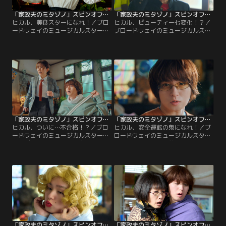
「家政夫のミタゾノ」スピンオフドラマ「家政負のヒカル Season2」 第03話
「家政夫のミタゾノ」スピンオフドラマ「家政負のヒカル Season2」 第04話
ヒカル、美食スターになれ！／ブロ
ヒカル、ビューティー七変化！？／
ードウェイのミュージカルスターを
ブロードウェイのミュージカルスタ
目指す光（伊野尾慧）に課された次
ーを目指す光（伊野尾慧）に課せら
なる試練は【スターにふさわしい料
れた今回の試練は【スターとしての
理とは】。紹介所の家政婦・阿部真
美しさ】。可愛いだけじゃダメか
理亜（平田敦子）の力を借りて、ス
な？と悩む光に対し、やけに協力的
ターが喜ぶ料理を作ることに！しか
なむすび家政婦紹介所の所長・結頼
し、いざオーディションが始まる
子（余貴美子）が前のめりにアドバ
と、審査は思わぬ方向に…果たして
イス！
光は試練を乗り越え、オーディショ
ンを突破できるのか！？
「家政夫のミタゾノ」スピンオフドラマ「家政負のヒカル Season2」 第05話
「家政夫のミタゾノ」スピンオフドラマ「家政負のヒカル Season2」 第06話
ヒカル、ついに…不合格！？／ブロ
ヒカル、安全運転の鬼になれ！／ブ
ードウェイのミュージカルスターの
ロードウェイのミュージカルスター
オーディションを順調に突破してい
を目指す光（伊野尾慧）に課された
く光（伊野尾慧）だったが、今回の
次なる試練は、【世界一 安全な運
審査はまさかの遅刻で失格に！？な
転】！ペーパードライバーの光は教
んとか再審査をしてもらおうと桜
習所に行こうとするが、なぜか“教
（久間田琳加）と作戦を練るが、解
習所”というワードに過剰に反応す
決策が見つからないまま審査員から
る式根志摩（しゅはまはるみ）。教
のビデオ通話が…！
習所行きを止められた光は、志摩に
運転を教わることになるのだが…。
「家政夫のミタゾノ」スピンオフドラマ「家政負のヒカル Season2」 第07話
「家政夫のミタゾノ」スピンオフドラマ「家政負のヒカル Season2」 第08話