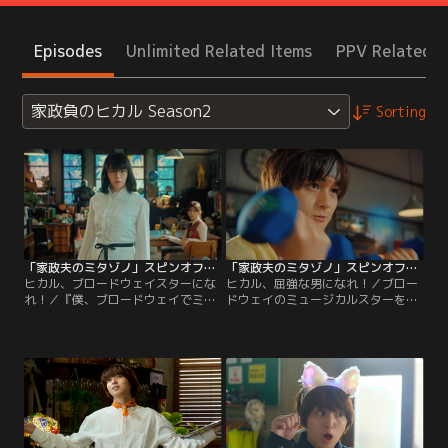
Episodes
Unlimited Related Items
PPV Related I
家政負のヒカル Season2
Sorting
「家政夫のミタゾノ」スピンオフドラマ「家政負のヒカル Season2」 第01話
「家政夫のミタゾノ」スピンオフドラマ「家政負のヒカル Season2」 第02話
ヒカル、ブロードウェイスターにな
ヒカル、屈強な男になれ！／ブロー
れ！／『僕、ブロードウェイでミュ
ドウェイのミュージカルスターを目
ージカルスターになるんだ！』むす
指す光（伊野尾慧）。まさかの一次
び家政婦紹介所の家政夫・村田光
審査突破で浮かれる光の元に二次審
（伊野尾慧）の元に、ブロードウェ
査の連絡が…それは『7つの試験を
イのオーディションへのお誘いが！
乗り越えたらワールドツアーを用意
一次審査の課題【意外性のある特
する』というもの！今回の試験は
技】新人家政婦・大門桜（久間田琳
【屈強な男になること】！
加）の協力を得て、一次審査に臨む
光…果たしてオーディションの結果
は…？