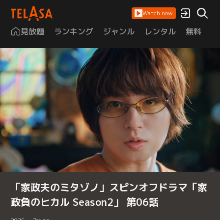
Watch now
見放題
ランキング
ジャンル
レンタル
無料
は
「家政夫のミタゾノ」スピンオフドラマ「家
政負のヒカル Season2」 第06話