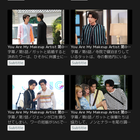
ワーは、ガットに当たり散らす。リ
主催するイベントが開かれる。会場
ンとリンの母親のランは、ワーの妊
にはノンの新たな浮気相手のエミー
娠を知って大騒ぎになる。そして彼
も来ていた。母親の代理として来た
らの会話を外で盗み聞きしていたワ
ノンは、ジェーンの協力を得て大胆
ーは、衝撃的な事実を知る。
なサプライズを実行する。
You Are My Makeup Artist 第05話／字幕
You Are My Makeup Artist 第06話／字幕
字幕／第5話／ガットと結婚すると
字幕／第6話／寺院で寝泊まりして
決めたワーは、ひそかに弁護士に連
いるタットは、寺の敷地内にいると
絡する。ガットは結婚式の準備をラ
ころをランに見つかってしまう。ノ
Subtitle
Subtitle
ンやリン、デザイナーのジャックに
ンは弁護士から、ガットの元恋人ナ
手伝ってもらうことに。ワーはマネ
ラーに関する情報を得る。ガットは
ージャーのダーにも、妊娠と結婚に
世間の臆測を防ぐために、自身の動
ついて正直に話す。寝耳に水の話を
画チャンネルでワーとの結婚式の動
聞かされたダーの反応は…？
画を配信することにする。
You Are My Makeup Artist 第07話／字幕
You Are My Makeup Artist 第08話／字幕
字幕／第7話／ジェーンが口を滑ら
字幕／第8話／ガットと後輩たちは
せてしまい、ワーの妊娠がSNSで暴
協力して、ノンとナラーを尾行調査
露されて大騒動になる。ガットの友
する。家に戻ったノンは、ナタポン
Subtitle
Subtitle
人のティーは、外出先で偶然ノンと
と言い争って家を飛び出す。後を追
ナラーが親しげに食事する姿を見か
ってきたプライファーに対し、ノン