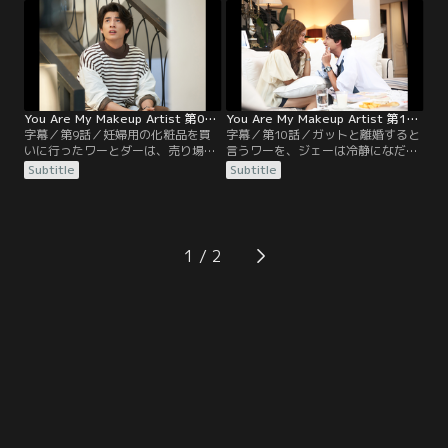
ける。そんな中、ガットの仕事現場
は暴力を振るって転倒させてしま
にナラーが現れる。ガットにまとわ
う。その後、ワーの家にやって来た
りつくナラーの狙いとは…？
ナラーを、ワーは招き入れる。
You Are My Makeup Artist 第09話／字幕
You Are My Makeup Artist 第10話／字幕
字幕／第9話／妊婦用の化粧品を買
字幕／第10話／ガットと離婚すると
いに行ったワーとダーは、売り場で
言うワーを、ジェーは冷静になだめ
ジャックを見かける。ティーとガッ
る。一方、1人きりで落ち込んでい
Subtitle
Subtitle
トは、ドラマ撮影の仕事で同室に泊
たガットの元に、ジャックとティー
まることに。しかし、ティーに片思
が訪ねてくる。ベンが薬を盛った証
いするベンは、仲のいい2人の様子
拠を探すため、3人はホテルの防犯
が気に食わず、ノンに言われるまま
カメラの映像を調べることにする。
こっそり2人の動画を撮る。
果たして映っていたのは…？
1