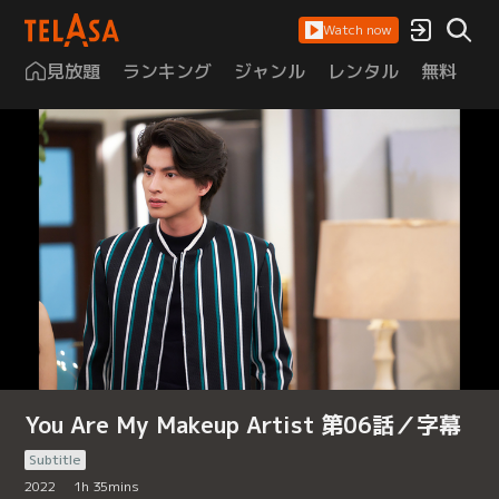
Watch now
見放題
ランキング
ジャンル
レンタル
無料
は
You Are My Makeup Artist 第06話／字幕
Subtitle
2022
1
h
35
mins