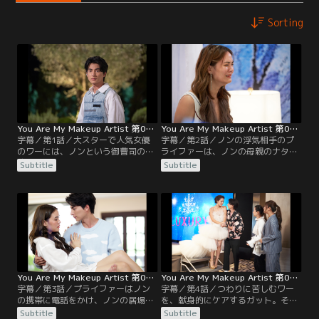
Sorting
You Are My Makeup Artist 第01話／字幕
You Are My Makeup Artist 第02話／字幕
字幕／第1話／大スターで人気女優
字幕／第2話／ノンの浮気相手のプ
のワーには、ノンという御曹司の婚
ライファーは、ノンの母親のナタポ
約者がいたが、ある日ノンが浮気を
ンが経営する会社に押しかける。2
Subtitle
Subtitle
していたことが発覚する。ワーの専
か月後、ワーの体調に変化があり、
属メイクアップアーティストである
ワーの使用人のリンはガットに電話
ガットは、そんなワーをそばで支え
をかける。連絡を受けたガットは、
続けていた。しかし、ある晩お酒に
産婦人科医のジェーに妊娠の兆候と
酔ったワーに関係を迫られ…？
確認方法について尋ねに行く。
You Are My Makeup Artist 第03話／字幕
You Are My Makeup Artist 第04話／字幕
字幕／第3話／プライファーはノン
字幕／第4話／つわりに苦しむワー
の携帯に電話をかけ、ノンの居場所
を、献身的にケアするガット。そん
を探る。予期せぬ妊娠がショックな
な中、ワーの従姉であるジェーンが
Subtitle
Subtitle