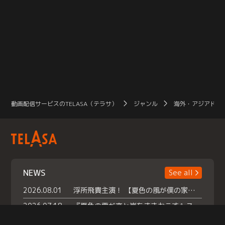
動画配信サービスのTELASA（テラサ）
ジャンル
海外・アジアドラ
NEWS
See all
2026.08.01
浮所飛貴主演！ 【夏色の風が僕の家にやってきた】 本日よりテラサで独占配信スタート！
2026.07.18
『夏色の雲が恋と嵐をまきおこす』スペシャルメイキング 【Part1】2026年７月18日（土）23時30分～配信スタート！話題のシーンの裏側を大公開！豪華キャスト大集合！ 『武宮家 真夏の家族会議』開催！
2026.07.15
救命医・遥（今田）の《心揺さぶる過去》や、 麻酔科医・権野（船越英一郎）の《謎多きプライベート》など… 《知られざるエピソード》を独占配信！