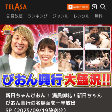
Watch now
見放題
ランキング
ジャンル
レンタル
無料
は
新日ちゃんぴおん！ 満員御礼！新日ちゃん
ぴおん興行の名場面を一挙放出
SP（2025/09/19放送分）