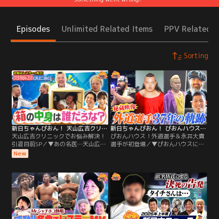
Episodes
Unlimited Related Items
PPV Related I
Sorting
新日ちゃんぴおん！ 天山広吉クリニックでお悩み解決！引退目前SP（2026/08/07放送分）
新日ちゃんぴおん！ ぴおんハウス！外道選手＆永井大貴選手が初登場（2026/07/24放送分）
天山広吉クリニックでお悩み解決！
ぴおんハウス！外道選手＆永井大貴
引退目前SP／▼あの名医…天山広吉
選手が初登場／▼ぴおんハウスに外
クリニックが帰って来た！引退目前
道選手＆永井大貴選手が初登場！
New
SP 箱の中身は誰だろな？でボックス
Unbound Co.ってどんなユニット？
に入っている選手を触診だけで当て
テレ朝に残る最古の外道選手映像を
ようとする天山医師。果たして当て
大公開！さらには外道選手＆永井大
ることが出来るのか？さらに天山医
貴選手のここまでのレスラーヒスト
師が誰と「カマーン」しているの
リーも！今一番組みたい選手は…？
か？恒例の視力検査も！そして各選
などファンの皆さんからいただいた
手からの悩みを問診で解決！
質問にも回答！