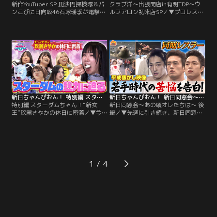
新作YouTuber SP 毘沙門探検隊＆パ
クラブ洋～出張開店in有明TDP～ウ
ンこびに日向坂46石塚瑶季が電撃参
ルフアロン初来店SP／▼プロレスラ
戦！／▼今夜は…番組発の新作
ーの悩みや愚痴をママが聞いてくれ
YouTuber2本立て！毘沙門探検隊が
て、的確なアドバイスや金言をもら
始動！“伝説の棒”を探す過酷な旅に
える「クラブ洋」今回はいつものお
出ることになった探検隊 過酷で自然
店を飛び出して、有明の東京ドリー
の牙を見せつけてくるジャングルに
ムパークに出張開店！なんと300人
立ち向かう3人。果たしてどんな結
ものお客さんが観覧に来てくださる
末が？ さらにはコジコジのパンこび
大盛況！今夜はウルフアロン選手が
に日向坂46石塚瑶季が電撃参戦！
初来店！
新日ちゃんぴおん！ 特別編 スターダムちゃん！“新女王”玖麗さやかの休日に密着（2026/05/22放送分）
新日ちゃんぴおん！ 新日同窓会～あの頃オレたちは～ 後編（2026/05/15放送分）
特別編 スターダムちゃん！“新女
新日同窓会～あの頃オレたちは～ 後
王”玖麗さやかの休日に密着／▼今
編／▼先週に引き続き、新日同窓会
夜は新日ちゃんぴおん！特別編 スタ
～あの頃オレたちは～ 1979年度生
ーダムちゃん！今大人気の女子プロ
まれの後藤洋央紀選手、田口隆祐選
レス団体スターダム その人気の魅力
手、タイチ選手の3人で同窓会を開
に迫るとともに、4月に行われた横
催！今週はデビュー付近から直近の
浜アリーナビッグマッチのタイトル
様子を紹介！その頃の世相の映像を
戦を制した、玖麗さやか選手に密
合わせて3人の貴重な写真や映像も
1
着！激闘冷めやらぬ、まさかの12時
交えて紹介していきます！最後は田
間後…スターダムちゃんロケに行っ
口選手の熱唱でシメ！
ていた！！貴重な休日に密着！