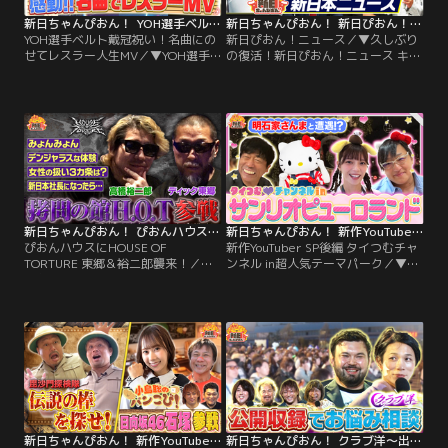
新日ちゃんぴおん！ YOH選手ベルト戴冠祝い！名曲にのせてレスラー人生MV（2026/07/17放送分）
新日ちゃんぴおん！ 新日ぴおん！ニュース（2026/07/10放送分）
YOH選手ベルト戴冠祝い！名曲にの
新日ぴおん！ニュース／▼久しぶり
せてレスラー人生MV／▼YOH選手
の復活！新日ぴおん！ニュース キャ
IWGPJr.ヘビー級戴冠記念！ 名曲に
スターに上村優也選手、ゲストコメ
のせてレスラー人生を振り返るMV
ンテーターにタイチ選手・エル・デ
を作成！Mr.シャチホコの激うまモ
スペラード選手。匿名を条件にW氏
ノマネにのせてMVを作ってみた！
からタイチ選手に関する告発が…い
さらに田口隆祐選手とカラオケ映像
ったい何が？本間朋晃リポーターに
も制作！果たしてどんな仕上がり
よる、東京ドリームパーク“レー
に？
ヴ・デ・リュミエール”リポートや
新日本プロレスファンに聞いた個人
的ニュースも！
新日ちゃんぴおん！ ぴおんハウスにHOUSE OF TORTURE 東郷＆裕二郎襲来！（2026/07/03放送分）
新日ちゃんぴおん！ 新作YouTuber SP後編 タイつむチャンネル in超人気テーマパーク（2026/06/19放送分）
ぴおんハウスにHOUSE OF
新作YouTuber SP後編 タイつむチャ
TORTURE 東郷＆裕二郎襲来！／▼
ンネル in超人気テーマパーク／▼今
ぴおんハウスにHOUSE OF
夜は…大人気カップルYouTuberタイ
TORTUREディック東郷選手＆高橋
つむの2人が、あの人気キャラクタ
裕二郎選手が襲来！ぴおんとHOUSE
ー達がいるテーマパークへ！する
OF TORTUREの関係は、棚橋弘至選
と…原口あきまさ扮する蝶野正洋、
手のインタビュー中に急襲され、三
明石家さんま、警察官ではなくなっ
谷アナがパシリにされたあの1度だ
た室井慎次、さらにはあの朝番組の
け…ファンの皆さんから聞いてみた
ころの加藤浩次で登場！サプライズ
いことアンケートをとったが…
で…新日ちゃんぴおん！のアノ人
が…
新日ちゃんぴおん！ 新作YouTuber SP 毘沙門探検隊＆パンこびに日向坂46石塚瑶季が電撃参戦！（2026/06/12放送分）
新日ちゃんぴおん！ クラブ洋～出張開店in有明TDP～ウルフアロン初来店SP（2026/06/05放送分）