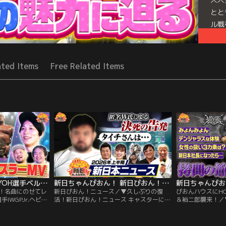
とと
ル戦
さか
重な
Mor
ated Items
Free Related Items
Seri
新日ちゃんぴおん！ YOH選手ベルト戴冠祝い！名曲にのせてレスラー人生MV（2026/07/17放送分）
新日ちゃんぴおん！ 新日ぴおん！ニュース（2026/07/10放送分）
い！名曲にのせてレ
新日ぴおん！ニュース／▼久しぶりの復
ぴおんハウスにHOUS
IWGPJr.ヘビー
活！新日ぴおん！ニュース キャスターに上
＆裕二郎襲来！／
せてレスラー人生を
村優也選手、ゲストコメンテーターにタイ
OF TORTUR
.シャチホコの激う
チ選手・エル・デスペラード選手。匿名を
郎選手が襲来！ぴお
を作ってみた！さ
条件にW氏からタイチ選手に関する告発
TORTUREの関