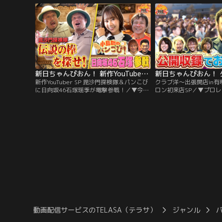
貴選手のここまでのレスラーヒストリー
らに田口隆祐選手とカラ
も！今一番組みたい選手は…？などファン
果たしてどんな仕上がり
の皆さんからいただいた質問にも回答！
新日ちゃんぴおん！ 新作YouTuber SP 毘沙門探検隊＆パンこびに日向坂46石塚瑶季が電撃参戦！（2026/06/12放送分）
新作YouTuber SP 毘沙門探検隊＆パンこび
クラブ洋～出張開店in有
に日向坂46石塚瑶季が電撃参戦！／▼今夜
ロン初来店SP／▼プロ
は…番組発の新作YouTuber2本立て！毘沙
痴をママが聞いてくれて
門探検隊が始動！“伝説の棒”を探す過酷な
スや金言をもらえる「ク
旅に出ることになった探検隊 過酷で自然の
つものお店を飛び出して
牙を見せつけてくるジャングルに立ち向か
ームパークに出張開店！
う3人。果たしてどんな結末が？ さらには
お客さんが観覧に来てく
コジコジのパンこびに日向坂46石塚瑶季が
夜はウルフアロン選手が
電撃参戦！
動画配信サービスのTELASA（テラサ）
ジャンル