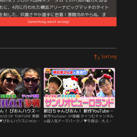
もに、4月に行われた横浜アリーナビッグマッチのタイト
を制した、玖麗さやか選手に密着！激闘冷めやらぬ、ま
Something went wrong!
の12時間後…スターダムちゃんロケに行っていた！！貴
休日に密着！
e
es:
新日ちゃんぴおん！
Sorting
新日ちゃんぴおん！ ぴおんハウスにHOUSE OF TORTURE 東郷＆裕二郎襲来！（2026/07/03放送分）
新日ちゃんぴおん！ 新作YouTuber SP後編 タイつむチャンネル in超人気テーマパーク（2026/06/19放送分）
E OF TORTURE 東郷
新作YouTuber SP後編 タイつむチャンネル
▼ぴおんハウスにHOUSE
in超人気テーマパーク／▼今夜は…大人気
Eディック東郷選手＆高橋裕二
カップルYouTuberタイつむの2人が、あの
んとHOUSE OF
人気キャラクター達がいるテーマパーク
係は、棚橋弘至選手のイン
へ！すると…原口あきまさ扮する蝶野正