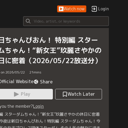
Watch now
Login
日ちゃんぴおん！ 特別編 スター
ムちゃん！“新女王”玖麗さやかの
日に密着（2026/05/22放送分）
d on 2026/05/22
21
mins
Official Website
Share
Play
Watch Later
 you the member?
Login
編 スターダムちゃん！“新女王”玖麗さやかの休日に密着
今夜は新日ちゃんぴおん！特別編 スターダムちゃん！今
気の女子プロレス団体スターダム その人気の魅力に迫る