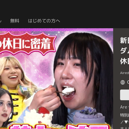
ル
無料
はじめての方へ
新
ダ
休
Aire
Are
特別
／▼
大人