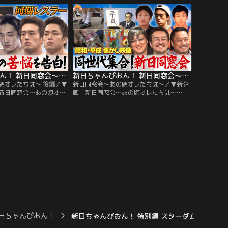
され、三谷アナがパシリ
洋、明石家さんま、警察官ではなくなった
だけ…ファンの皆さんか
室井慎次、さらにはあの朝番組のころの加
とアンケートをとった
藤浩次で登場！サプライズで…新日ちゃん
ぴおん！のアノ人が…
新日ちゃんぴおん！ 新日同窓会～あの頃オレたちは～ 後編（2026/05/15放送分）
新日ちゃんぴおん！ 新日同窓会～あの頃オレたちは～（2026/05/08放送分）
頃オレたちは～ 後編／▼
新日同窓会～あの頃オレたちは～／▼新企
新日同窓会～あの頃オレ
画！新日同窓会～あの頃オレたちは～
年度生まれの後藤洋央紀選
1979年度生まれの後藤洋央紀選手、田口隆
、タイチ選手の3人で同
祐選手、タイチ選手の3人で同窓会を開
はデビュー付近から直近
催！それぞれの幼少期から現在に至るまで
の頃の世相の映像を合わ
の経緯を明かしてもらいます！その頃の世
写真や映像も交えて紹介
相の映像を合わせて3人の貴重な写真や映
後は田口選手の熱唱でシ
像も交えて紹介していきます！
日ちゃんぴおん！
新日ちゃんぴおん！ 特別編 スターダムちゃん！“