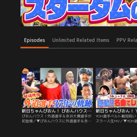
Episodes
Unlimited Related Items
PPV Rel
新日ちゃんぴおん！ ぴおんハウス！外道選手＆永井大貴選手が初登場（2026/07/24放送分）
ぴおんハウス！外道選手＆永井大貴選手が
YOH選手ベルト戴冠祝
初登場／▼ぴおんハウスに外道選手＆永井
スラー人生MV／▼YOH選手
大貴選手が初登場！Unbound Co.ってどん
級戴冠記念！ 名曲にの
なユニット？テレ朝に残る最古の外道選手
振り返るMVを作成！Mr
映像を大公開！さらには外道選手＆永井大
まモノマネにのせてMV