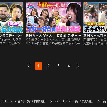
オケ映像も制作！
が…いったい何が？本間朋晃リポーターに
タビュー中に急襲
に？
よる、東京ドリームパーク“レーヴ・デ・
にされたあの1度
リュミエール”リポートや新日本プロレス
ら聞いてみたいこ
ファンに聞いた個人的ニュースも！
が…
新日ちゃんぴおん！ クラブ洋～出張開店in有明TDP～ウルフアロン初来店SP（2026/06/05放送分）
新日ちゃんぴおん！ 特別編 スターダムちゃん！“新女王”玖麗さやかの休日に密着（2026/05/22放送分）
明TDP～ウルフア
特別編 スターダムちゃん！“新女王”玖麗さ
新日同窓会～あの
レスラーの悩みや愚
やかの休日に密着／▼今夜は新日ちゃんぴ
先週に引き続き、
、的確なアドバイ
おん！特別編 スターダムちゃん！今大人気
たちは～ 1979
ラブ洋」今回はい
の女子プロレス団体スターダム その人気の
手、田口隆祐選手
、有明の東京ドリ
魅力に迫るとともに、4月に行われた横浜
窓会を開催！今週
なんと300人もの
アリーナビッグマッチのタイトル戦を制し
の様子を紹介！そ
ださる大盛況！今
た、玖麗さやか選手に密着！激闘冷めやら
せて3人の貴重な
1
2
3
4
初来店！
ぬ、まさかの12時間後…スターダムちゃん
していきます！最
ロケに行っていた！！貴重な休日に密着！
メ！
バラエティ・音楽一覧（見放題）
バラエティ一覧（見放題）
新