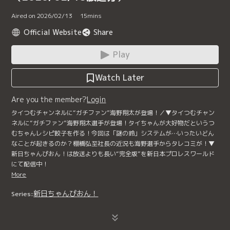
Aired on 2026/02/13
15
mins
Official Website
Share
Play
Watch Later
Are you the member?
Login
タイつむチャンネルに“ガチファン”海野翔太が登場！／▼タイつむチャン
ネルに“ガチファン”海野翔太選手が登場！タイちゃんが大好物だというつ
むちゃんレシピ餃子を作る！今回は「謎の鈴」システムが…いったいどん
なことが起きるのか？棚橋弘至社長の近況も海野選手からタレコミが！▼
新日ちゃんぴおん！は放送よりも長い“完全版”を新日本プロレスワールド
にて配信中！
More
新日ちゃんぴおん！
Series: