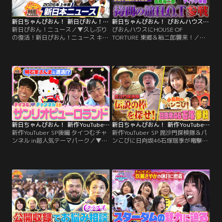
新日ちゃんぴおん！ 新日ぴおん！ニュース（2026/07/10放送分）
新日ちゃんぴおん！ ぴおんハウスにHOUSE OF TORTURE 東郷＆裕二郎襲来！（2026/07/03放送分）
新日ぴおん！ニュース／▼久しぶり
ぴおんハウスにHOUSE OF
の復活！新日ぴおん！ニュース キャ
TORTURE 東郷＆裕二郎襲来！／▼
スターに上村優也選手、ゲストコメ
ぴおんハウスにHOUSE OF
ンテーターにタイチ選手・エル・デ
TORTUREディック東郷選手＆高橋
スペラード選手。匿名を条件にW氏
裕二郎選手が襲来！ぴおんとHOUSE
からタイチ選手に関する告発が…い
OF TORTUREの関係は、棚橋弘至選
ったい何が？本間朋晃リポーターに
手のインタビュー中に急襲され、三
よる、東京ドリームパーク“レー
谷アナがパシリにされたあの1度だ
ヴ・デ・リュミエール”リポートや
け…ファンの皆さんから聞いてみた
新日本プロレスファンに聞いた個人
いことアンケートをとったが…
的ニュースも！
新日ちゃんぴおん！ 新作YouTuber SP後編 タイつむチャンネル in超人気テーマパーク（2026/06/19放送分）
新日ちゃんぴおん！ 新作YouTuber SP 毘沙門探検隊＆パンこびに日向坂46石塚瑶季が電撃参戦！（2026/06/12放送分）
新作YouTuber SP後編 タイつむチャ
新作YouTuber SP 毘沙門探検隊＆パ
ンネル in超人気テーマパーク／▼今
ンこびに日向坂46石塚瑶季が電撃参
夜は…大人気カップルYouTuberタイ
戦！／▼今夜は…番組発の新作
つむの2人が、あの人気キャラクタ
YouTuber2本立て！毘沙門探検隊が
ー達がいるテーマパークへ！する
始動！“伝説の棒”を探す過酷な旅に
と…原口あきまさ扮する蝶野正洋、
出ることになった探検隊 過酷で自然
明石家さんま、警察官ではなくなっ
の牙を見せつけてくるジャングルに
た室井慎次、さらにはあの朝番組の
立ち向かう3人。果たしてどんな結
ころの加藤浩次で登場！サプライズ
末が？ さらにはコジコジのパンこび
で…新日ちゃんぴおん！のアノ人
に日向坂46石塚瑶季が電撃参戦！
が…