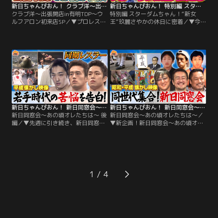
新日ちゃんぴおん！ クラブ洋～出張開店in有明TDP～ウルフアロン初来店SP（2026/06/05放送分）
新日ちゃんぴおん！ 特別編 スターダムちゃん！“新女王”玖麗さやかの休日に密着（2026/05/22放送分）
クラブ洋～出張開店in有明TDP～ウ
特別編 スターダムちゃん！“新女
ルフアロン初来店SP／▼プロレスラ
王”玖麗さやかの休日に密着／▼今
ーの悩みや愚痴をママが聞いてくれ
夜は新日ちゃんぴおん！特別編 スタ
て、的確なアドバイスや金言をもら
ーダムちゃん！今大人気の女子プロ
える「クラブ洋」今回はいつものお
レス団体スターダム その人気の魅力
店を飛び出して、有明の東京ドリー
に迫るとともに、4月に行われた横
ムパークに出張開店！なんと300人
浜アリーナビッグマッチのタイトル
ものお客さんが観覧に来てくださる
戦を制した、玖麗さやか選手に密
大盛況！今夜はウルフアロン選手が
着！激闘冷めやらぬ、まさかの12時
初来店！
間後…スターダムちゃんロケに行っ
ていた！！貴重な休日に密着！
新日ちゃんぴおん！ 新日同窓会～あの頃オレたちは～ 後編（2026/05/15放送分）
新日ちゃんぴおん！ 新日同窓会～あの頃オレたちは～（2026/05/08放送分）
新日同窓会～あの頃オレたちは～ 後
新日同窓会～あの頃オレたちは～／
編／▼先週に引き続き、新日同窓会
▼新企画！新日同窓会～あの頃オレ
～あの頃オレたちは～ 1979年度生
たちは～ 1979年度生まれの後藤洋
まれの後藤洋央紀選手、田口隆祐選
央紀選手、田口隆祐選手、タイチ選
手、タイチ選手の3人で同窓会を開
手の3人で同窓会を開催！それぞれ
催！今週はデビュー付近から直近の
の幼少期から現在に至るまでの経緯
様子を紹介！その頃の世相の映像を
を明かしてもらいます！その頃の世
合わせて3人の貴重な写真や映像も
相の映像を合わせて3人の貴重な写
1
交えて紹介していきます！最後は田
真や映像も交えて紹介していきま
口選手の熱唱でシメ！
す！