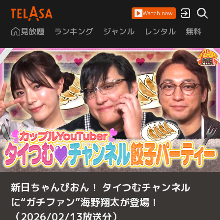
Watch now
見放題
ランキング
ジャンル
レンタル
無料
は
新日ちゃんぴおん！ タイつむチャンネル
に“ガチファン”海野翔太が登場！
（2026/02/13放送分）