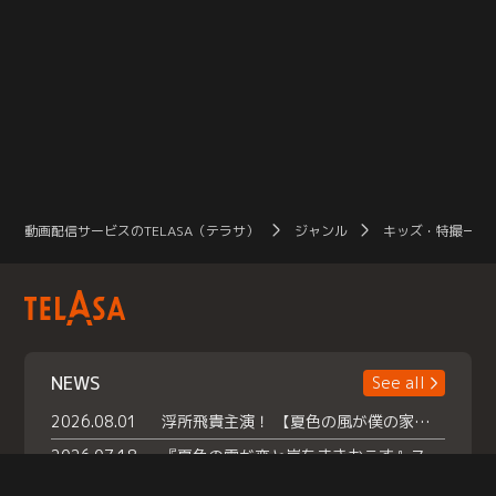
動画配信サービスのTELASA（テラサ）
ジャンル
キッズ・特撮一覧
NEWS
See all
2026.08.01
浮所飛貴主演！ 【夏色の風が僕の家にやってきた】 本日よりテラサで独占配信スタート！
2026.07.18
『夏色の雲が恋と嵐をまきおこす』スペシャルメイキング 【Part1】2026年７月18日（土）23時30分～配信スタート！話題のシーンの裏側を大公開！豪華キャスト大集合！ 『武宮家 真夏の家族会議』開催！
2026.07.15
救命医・遥（今田）の《心揺さぶる過去》や、 麻酔科医・権野（船越英一郎）の《謎多きプライベート》など… 《知られざるエピソード》を独占配信！