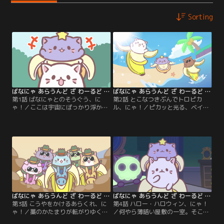
Sorting
ばなにゃ あらうんど ざ わーるど 第01話
ばなにゃ あらうんど ざ わーるど 第02話
第1話 ばなにゃとのそうぐう、に
第2話 とこなつきぶんでトロピカ
ゃ！／ここは宇宙にぽっかり浮か
ル、にゃ！／ピカッと光る、ベイビ
ぶ、とある星。青い空に白い雲、緑
ースイート。気が付くとそこは常夏
の大地。たくさんの色に彩られたこ
の島。サーフィンに素潜り、ビーチ
の星で、ばなにゃは呑気な毎日を過
バレー。常夏ばなにゃといっしょに
ごしています。ある日、ばなにゃの
楽しい夏を満喫するばなにゃ達。海
前に突然やってきたのはベイビース
につかりながらのんびりしている
イート。あっという間に仲良しにな
と、遠くから迫ってくるのは、背び
ったふたりの不思議な旅が突然始ま
れ！ばなにゃ達、大ピンチ！
ります。
ばなにゃ あらうんど ざ わーるど 第03話
ばなにゃ あらうんど ざ わーるど 第04話
第3話 こうやをかけるあらくれ、に
第4話 ハロー・ハロウィン、にゃ！
ゃ！／藁のかたまりが転がりゆく荒
／何やら薄暗い屋敷の一室。そこに
野にやってきたばなにゃ達。あたり
置かれている棺桶から出てくるばな