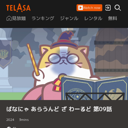
Watch now
見放題
ランキング
ジャンル
レンタル
無料
は
ばなにゃ あらうんど ざ わーるど 第09話
2024
3
mins