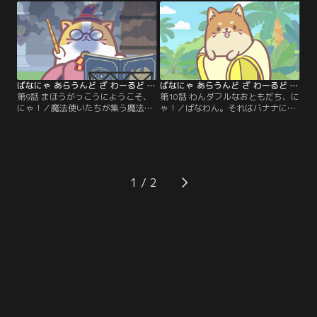
の中にいるはず。しかし行き詰まる
しに出かけます。ばなにゃと一緒に
捜査。事件はこのまま迷宮入り
過ごしてきた思い出を胸に。果たし
か……と、そこへ現れたのは、どん
てばなにゃと再会できるのでしょう
な事件も解決する名探偵！
か。
ばなにゃ あらうんど ざ わーるど 第09話
ばなにゃ あらうんど ざ わーるど 第10話
第9話 まほうがっこうにようこそ、
第10話 わんダフルなおともだち、に
にゃ！／魔法使いたちが集う魔法学
ゃ！／ばなわん。それはバナナに潜
校に召喚されてきたばなにゃ達。初
むわんこ。ここは、ばなわんたちが
めて見る魔法に目を輝かせます。そ
暮らす場所。これはまさに、違う種
こで出会ったのは、召喚魔法が苦手
族が初めて出会う、ファーストコン
な魔法使いばなにゃ。思い悩む魔法
タクト。「にゃー」と「わん」。に
使いをばなにゃ達も応援します。失
ゃんことわんこ。ばなにゃとばなわ
敗続きの召喚魔法。だけどばなにゃ
んは、果たして互いに心を通わせる
1
はニコニコで……。
ことができるのでしょうか。