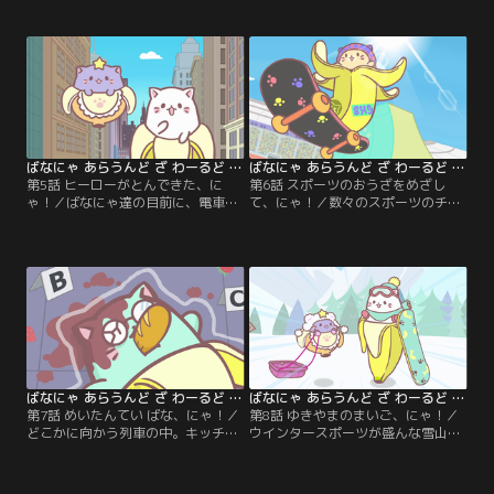
の様子を伺っていると、あっという
にゃ達。慎重に様子を伺うばなにゃ
間に荒くればなにゃの集団に囲まれ
の背後に現れるあやしい影！驚き、
てしまいました。そこへ現れたの
一目散に逃げ出すばなにゃ達。しか
は、我らがウエスタンばなにゃ。そ
し、逃がしはしないと次々に現れる
して始まる、荒野の決斗。この勝負
謎の影！ばなにゃ達はこの屋敷から
に勝つのは果たして！？
脱出できるのでしょうか。
ばなにゃ あらうんど ざ わーるど 第05話
ばなにゃ あらうんど ざ わーるど 第06話
第5話 ヒーローがとんできた、に
第6話 スポーツのおうざをめざし
ゃ！／ばなにゃ達の目前に、電車が
て、にゃ！／数々のスポーツのチャ
迫る！もうだめだ！絶体絶命のその
ンピオンを育ててきた、名将コーチ
時現れたのは、正義のヒーロー・ば
ばなにゃ。秘めた素質を見出された
なにゃマン。すっかり魅了されたば
ばなにゃは、コーチばなにゃの指導
なにゃ達。さっそくヒーロー目指し
の下、様々なスポーツの練習に明け
て街のパトロールを開始。しかし、
暮れるのでした。そして迎える大会
平和を脅かす脅威が空からやってく
の日。並び立つチャンピオン達に挑
るのでした。
む、ばなにゃの運命やいかに！
ばなにゃ あらうんど ざ わーるど 第07話
ばなにゃ あらうんど ざ わーるど 第08話
第7話 めいたんてい ばな、にゃ！／
第8話 ゆきやまのまいご、にゃ！／
どこかに向かう列車の中。キッチン
ウインタースポーツが盛んな雪山。
で倒れているのは被害者ばなにゃ。
スノーボードに乗ったばなにゃは雪
事件の捜査をするポリスばなにゃに
山に姿を消してしまいます。残され
集められた、ばなにゃ達。犯人はこ
たベイビースイートはばなにゃを探