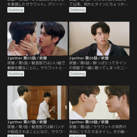
を承諾したサラワット。グリーンの
て以来、何かとタインにちょっかい
前で口説かせようと試みるが、サラ
を出すサラワット。SNSをフォロー
Dubbing
Dubbing
ワットの大げさな演技に不満を募ら
したり、チアの練習中に差し入れを
せる。一方、軽音部では部員の実力
持ってくる彼に困惑気味。そんな
を評価しようと動画を投稿すること
中、サラワットの部屋の模様替えを
に。タインはギターを借りにサラワ
手伝ったタインは、ベッドでふざけ
ットの部屋へ行くが、彼の弾き語り
ているところを彼の母と弟のプーコ
に思わず聴き入ってしまう。そんな
ンに見られてしまう。翌日、タイン
時、軽音部にタイン好みの女子学
はオープンキャンパスに参加するプ
生・ペアが入部してくる。
ーコンを案内することに…。
2gether 第05話／吹替
2gether 第06話／吹替
吹替／第5話／軽音部では2人1組で
吹替／第6話／酔っぱらってタイン
動画を撮ることに。サラワットと組
の部屋で一緒に眠ってしまった二
み、やる気満々で撮影を始めたがう
人。動揺したタインは顔を合わせて
Dubbing
Dubbing
まく合わせられず四苦八苦。法学部
もそっけない態度をとってしまう。
のチアも務めるタインは、サッカー
そんな中、サラワットが試合でケガ
の試合で自分の学部の応援に参加す
をしてしまう。驚いて駆けつけたタ
るが、相手チームのサラワットの活
インに手当てを頼むサラワット。翌
躍から目が離せない。その夜、みん
日、タインとサラワットの交際が芝
なで飲んだ帰りに酔ったタインを寮
居だと気づいたグリーンから詰め寄
に送ったサラワットは、突然タイン
られると、サラワットは「タインが
の部屋に泊まると言いだす。
好きになった」と告げ…。
2gether 第07話／吹替
2gether 第08話／吹替
吹替／第7話／軽音部では新バンド
吹替／第8話／サラワットの突然の
が結成されることになり、サラワッ
告白にうろたえるタイン。その頃
トもメンバーに選ばれる。新バンド
SNSでは、試合に勝ったらタインが