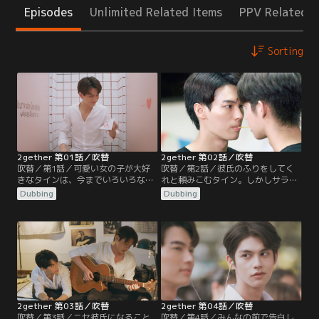
Episodes
Unlimited Related Items
PPV Related I
Sorting
2gether 第01話／吹替
2gether 第02話／吹替
吹替／第1話／可愛い女の子が大好
吹替／第2話／彼氏のふりをしてく
きなタインは、今までいろいろなタ
れと頼みこむタイン。しかしサラワ
イプの子と付き合ってはみたもの
ットの態度は相変わらず。なんとか
Dubbing
Dubbing
の、うまくいったためしがない。大
近づく為に同じ軽音部に入部する
学に入ったら最愛の彼女を見つけよ
と、そこにはサラワットを追いかけ
うと張り切るが、思いがけず男子学
る女子学生で溢れていた。歓迎会で
生グリーンから告白されてしまう。
ペアになった2人はゲームで唇が触
諦めさせるため彼氏のいるフリをし
れ合ってしまい、タインは思わずド
てみようと、SNSで話題のサラワッ
ギマギする。そんな中、入部希望者
トに目をつける。だがサラワットの
にテストが実施されることに。楽器
態度は素っ気なくて…。
のできないタインは大慌てで…。
2gether 第03話／吹替
2gether 第04話／吹替
吹替／第3話／ニセ彼氏になること
吹替／第4話／みんなの前で告白し