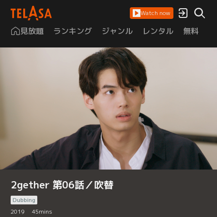
Watch now
見放題
ランキング
ジャンル
レンタル
無料
は
2gether 第06話／吹替
Dubbing
2019
45
mins