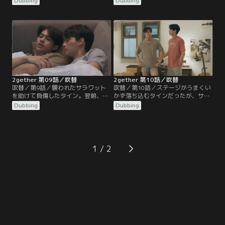
Dubbing
Dubbing
のPVに出演するサラワットは、女子
サラワットに告白するという投稿
メンバーのアーンと親しげに音楽の
が。そんな中、サラワットは彼を妬
話で盛り上がっていた。2人の話に
む男子たちから袋叩きに遭ってしま
入っていけないタインは、複雑な気
う。心配するタインに、サラワット
持ちで2人を見つめる。その夜、チ
は試合の日にユニホームを着て応援
アの撮影を翌日に控え寝ようとして
に来てくれと頼むが…。
いたタインの部屋のドアを、突然激
しくノックする音が…。
2gether 第09話／吹替
2gether 第10話／吹替
吹替／第9話／襲われたサラワット
吹替／第10話／ステージがうまくい
を助けて負傷したタイン。翌朝、タ
かず落ち込むタインだったが、サラ
インに近づくミルを見たサラワット
ワットにはタインの気持ちが伝わっ
Dubbing
Dubbing
は、襲ったのがミルではないかと怪
ていた。サラワットに慰められ、改
しむ。サッカーの対抗試合の日、サ
めて気持ちを通わせた2人。そして
ラワットはミルのあからさまなタッ
サラワットはタインにお揃いのブレ
クルで転倒。心配しながら見守って
スレットを贈る。一緒に暮らし始め
いたタインも体調不良で気を失って
た2人のもとに、ある人物が訪ねて
1
しまう。重傷を負い軽音部のステー
くる。2人の関係を怪しみ、数日間
ジに立てなくなったサラワットに代
家に泊まると告げる。
わり、タインは…。