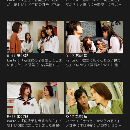
が、欲しい」／生徒の冴子（中山史
すか？」／夏也（一條俊）に弄ばれ
奈）が生物の授業中に突如暴れ出
傷ついた冴子（中山史奈）は、夏也
し、ボヤ騒ぎを起こす。芽美（中谷
にカッターで切りかかる事件を起こ
美紀）は教員たちに親への報告を待
してしまったが、芽美（中谷美紀）
って欲しいと依頼、自ら理由を聞こ
には心を開きすべてを話してくれる
うとするが、冴子は一言も言葉を発
ようになった。それにしても桜子
せずさっさと帰ってしまう。そんな
（桃井かおり）が冴子を刺激するよ
冴子の手首に残されたギザギザの傷
うなことを言わなければ事件も起き
痕に、芽美は不審を覚えるが…。
なかったのに…。芽美は桜子に抗議
するが…。
R-17 第05話
R-17 第06話
karte 5 「私は女の子を愛してしま
karte 6 「教室にたてこもる子供た
いました」／芽美（中谷美紀）もよ
ち」／ゆかり（宮崎あおい）に過剰
うやく学校になじみ、生徒たちから
な愛情を注ぎ込む彩（上原歩）は、
相談を受けるようになった。手応え
ゆかりを自室に監禁。嫌がるゆかり
を感じる、とご機嫌な芽美だが、桜
から強引に唇を奪う。と、そこへ欠
子はそんな芽美に「そろそろ来るわ
席が続いている彩とゆかりを心配し
よ、落とし穴」。相変わらず気にな
た担任の乃木（田辺誠一）が芽美
ることを言う人だ…。そんな折、芽
（中谷美紀）とともにやってきた。
美は乃木（田辺誠一）のクラスのゆ
彩の母・美津江（田島令子）に事情
かり（宮崎あおい）が…。
を聞くが…。
R-17 第07話
R-17 第08話
karte 7 「何故手を出すのか？」／
karte 8 「きっと、やめられる！」
覚せい剤にはまってしまった白泉女
／芽美（中谷美紀）がカウンセラー