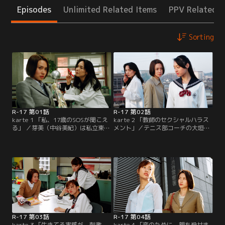
Episodes
Unlimited Related Items
PPV Related I
Sorting
R-17 第01話
R-17 第02話
karte 1 「私、17歳のSOSが聞こえ
karte 2 「教師のセクシャルハラス
る」 ／芽美（中谷美紀）は私立東京
メント」／テニス部コーチの大垣
白泉女学院のスクールカウンセラー
（松重豊）にセクハラめいた行為を
に着任することになった。世話にな
され、芽美（中谷美紀）を通して学
ったメンタルクリニックの院長に挨
校へ訴えるさおり（栗山千明）。
拶に行くと、目の前のマジックミラ
が、学校の評判に傷がつくことを恐
ーに隣室でカウンセリングを受けて
れる理事長の矢沢（西村雅彦）らは
いる女性・松崎桜子（桃井かおり）
さおりの勝手な思い込みと大垣を擁
が映し出されている。
護。教師たちに無理矢理反省文を書
かされそうになるさおりを芽美は懸
命に庇おうとするが…。
R-17 第03話
R-17 第04話
karte 3 「生きてる実感が、刺激
karte 4 「恋のために、親を殺せま