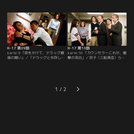
学院の理砂（松丘小椰）がカラオケ
室のテーブルのラムネを食べている
ボックスで警察に追いつめられた。
と、乃木（田辺誠一）が校門で理砂
光次（石垣佑磨）の手引きでなんと
（松丘小椰）が刑事・西本（内藤剛
か逃げ出すが、薬の作用で我を失っ
志）に取り押さえられていると伝え
た理砂には事の重大さが理解でき
に来る。現場に向かう芽美の体調に
ず…。警察の西本（内藤剛志）が学
異変が…。乃木に連れられてカウン
校へやってきた。覚せい剤に冒され
セラー室に戻った芽美の言動を不審
ている生徒がいるというが、学校側
に思う桜子（桃井かおり）。
は認めようとしない。
R-17 第09話
R-17 第10話
karte 9 「命をかけて、ドラッグ最
karte 10 「カウンセラーこれが、衝
後の闘い」／「ドラッグと共存して
撃の告白」／京子（三船美佳）らの
生きてけばいいのよ」。そう芽美
覚せい剤にまつわる騒動は、父・西
（中谷美紀）に言い放った京子（三
本（内藤剛志）が自ら覚せい剤中毒
船美佳）は、美加（佐藤仁美）の同
になって娘を救い出し、クスリに溺
居人・佐伯（清水邦彦）から覚せい
れてしまった美加（佐藤仁美）が事
剤を無料で手に入れ、どんどん深み
故死するという後味の悪い結果とな
へとはまっていく。それでも芽美は
ってしまった。その中で何も出来な
1
京子をカラオケに誘うなどしてなん
かった芽美（中谷美紀）は無力感か
とか助け出そうとするが…。
らどうしても立ち直れない。