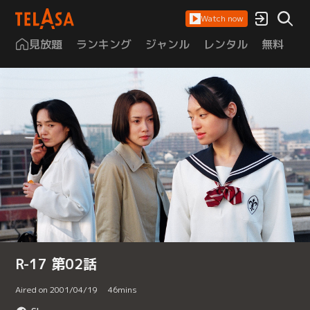
Watch now
見放題
ランキング
ジャンル
レンタル
無料
は
R-17 第02話
Aired on 2001/04/19
46
mins