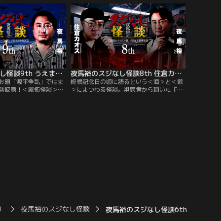
ルが出てくる話」など怪
難題「ラー油」にも対応できるのはさすが
トップランナーの2人！
夜馬裕のスジなし怪談9th うえまつそうさんゲスト回
夜馬裕のスジなし怪談8th 住倉カオスさんゲスト回
お題「源平争乱」ではま
終戦記念日の頃に語るという＜海＞と＜歌
談披露！＜厭怖怪談＞の
＞にまつわる怪談。視聴者から頂いた『お
氏MCのLIVE配信再編
題』から連想された実話怪談を夜馬裕氏と
から頂いた『お題』から
ゲスト怪談師が語る筋書きのない、ラジオ
談を夜馬裕氏とゲスト怪
風怪談トーク番組！▽今回はカオス氏が登
のない、ラジオ風怪談ト
場！▽カオス氏が終戦記念日の頃に語ると
神秘の島＜新島＞出身の
いう＜海＞と＜歌＞にまつわる怪談披露す
獄先生・うえまつそう氏
ると…。
）
夜馬裕のスジなし怪談
夜馬裕のスジなし怪談6th はやせ