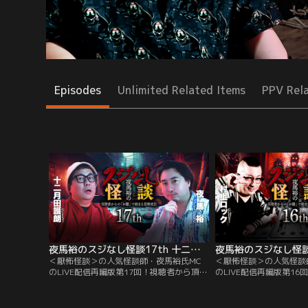
Episodes
Unlimited Related Items
PPV Rel
夜馬裕のスジなし怪談17th 十二月田護朗氏ゲスト回
＜厭怖怪談＞の人気怪談師・夜馬裕氏MC
＜厭怖怪談＞の人気怪談
のLIVE配信再編版第17回！視聴者から頂い
のLIVE配信再編版第1
た『お題』から連想された実話怪談を語る
た『お題』から連想され
筋書きのないラジオ風怪談トーク番組！▽
筋書きのないラジオ風怪
今回は夜馬裕氏の盟友・プライベートでも
回は大人気怪談師・村上