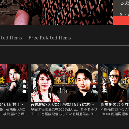
ろ氏
Seri
ated Items
Free Related Items
夜馬裕のスジなし怪談16th 村上ロック氏ゲスト回
夜馬裕のスジなし怪談15th はおまりこさんゲスト回
師・夜馬裕氏MC
今回は怪談最恐戦2023四天王、もふもふサ
＜厭怖怪談＞の人
6回！視聴者から頂い
モエドと怪談配信もしている新進気鋭の語
のLIVE配信再編
た実話怪談を語る
りべ・はおまりこさん登場！妖怪番組の
たこ28号氏が久
談トーク番組！今
MCを務めるほど妖怪好きなはおさんには
の2人の出会いか
ロック氏がレギュ
妖怪に関する質問やお題が集中！夜馬裕氏
霊からUFOまで