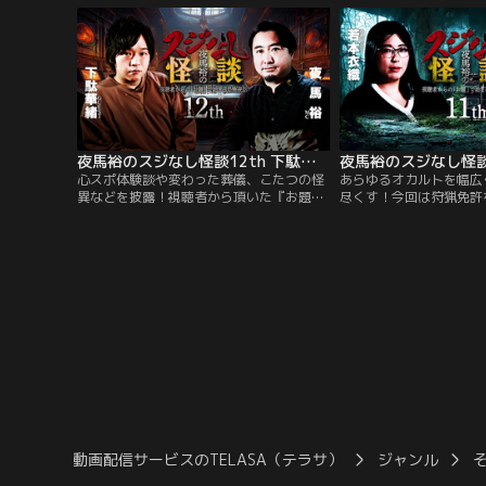
親交の深い十二月田護朗氏が登場！
ラー配信初登場！
夜馬裕のスジなし怪談12th 下駄華緒さんゲスト回
心スポ体験談や変わった葬儀、こたつの怪
あらゆるオカルトを幅広
異などを披露！視聴者から頂いた『お題』
尽くす！今回は狩猟免許
から連想された実話怪談を夜馬裕氏とゲス
で狩りをしつつ＜山の怪
ト怪談師が語る筋書きのない、ラジオ風怪
＜怪談＞を蒐集する怪談
談トーク番組！▽今回は元火葬場職員＆葬
ん▽今回取り上げたお題
儀屋スタッフの体験を原作にした漫画シリ
「神様」「海外」「神社
ーズが大ヒット中の下駄華緒氏が登場！
ンキー」「車／スポーツ
動画配信サービスのTELASA（テラサ）
ジャンル