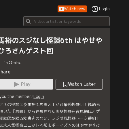
Watch now
Login
馬裕のスジなし怪談6th はやせや
ひろさんゲスト回
1
h
25
mins
Share
Play
Watch Later
 you the member?
Login
せ氏の怪談に夜馬裕氏も震え上がる最恐怪談回！視聴者
頂いた『お題』から連想された実話怪談を夜馬裕氏とゲ
怪談師が語る筋書きのない、ラジオ風怪談トーク番組！
は大人気怪奇ユニット＜都市ボーイズ＞のはやせやすひ