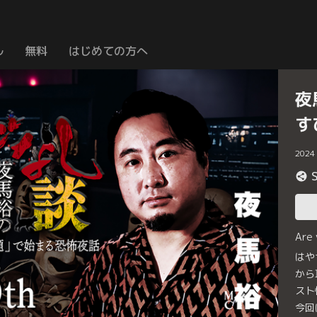
ル
無料
はじめての方へ
夜
す
2024
Are
はや
から
スト
今回