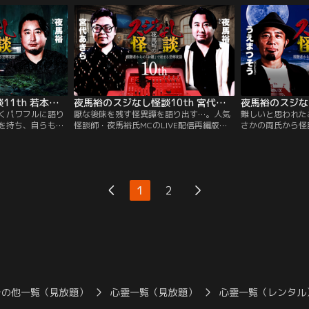
と共に好きな妖怪やマイナー妖怪を紹介す
こ氏が「謎のルー
る！
談を連発！
夜馬裕のスジなし怪談11th 若本衣織さんゲスト回
夜馬裕のスジなし怪談10th 宮代あきらさんゲスト回
くパワフルに語り
厭な後味を残す怪異譚を語り出す…。人気
難しいと思われた
を持ち、自らも山
怪談師・夜馬裕氏MCのLIVE配信再編版第
さかの両氏から怪
＞をはじめ様々な
10回！視聴者から頂いた『お題』から連想
人気怪談師・夜馬裕
作家・若本衣織さ
された実話怪談を夜馬裕氏とゲスト怪談師
版第9回！視聴者
は「天候／天気」
が語る筋書きのない、ラジオ風怪談トーク
連想された実話怪
」「御神木」「ヤ
番組！今回は怪談ライブBAR＜スリラーナ
談師が語る筋書き
カー」などなど。
イト歌舞伎町店＞所属の怪談師、宮代あき
ーク番組！今回は
1
2
ら氏が登場！
現役体育教師、地
を迎える。
その他一覧（見放題）
心霊一覧（見放題）
心霊一覧（レンタル