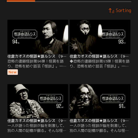
Sorting
住倉カオスの怪談★語ルシス （94）
住倉カオスの怪談★語ルシス （93）
恐怖の連鎖怪談第94弾！怪異を語
◆恐怖の連鎖怪談第93弾！怪異を語
り、恐怖を紡ぐ話芸『怪談』。一人
り、恐怖を紡ぐ話芸『怪談』。一人
が語った怪談が脳を刺激して、別の
が語った怪談が脳を刺激して、別の
New
人間の記憶が蘇る。そんな怪異の連
人間の記憶が蘇る。そんな怪異の連
鎖反応とも呼べる怪談会へようこ
鎖反応とも呼べる怪談会へようこ
そ！今宵は『山奥のアトリエ』から
そ！今宵は『体験談』から始まる恐
始まる恐怖の連鎖をお届けします！
怖の連鎖をお届けします！
住倉カオスの怪談★語ルシス （92）
住倉カオスの怪談★語ルシス （91）
一人が語った怪談が脳を刺激して、
一人が語った怪談が脳を刺激して、
別の人間の記憶が蘇る。そんな怪異
別の人間の記憶が蘇る。そんな怪異
の連鎖反応とも呼べる怪談会へよう
の連鎖反応とも呼べる怪談会へよう