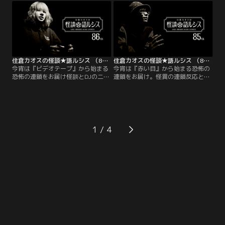
ようこそ！今宵は『団地』から始ま
ら始まる恐怖の連鎖をお届けしま
る身近な恐怖の連鎖をお届けしま
す！
す！
住倉カオスの怪談★語ルシス （86）
住倉カオスの怪談★語ルシス （85）
今宵は『ビデオテープ』から始まる
今宵は『赤い目』から始まる恐怖の
恐怖の連鎖をお届け怪談とDJの二刀
連鎖をお届け。怪異の連鎖反応とも
流「DJ響」。怪談のプロ集団歌舞伎
呼べる怪談会へようこそ！★怪談と
町怪談Barスリラーナイトからの刺
DJの二刀流「DJ響」。怪談のプロ集
客 「村上ロック」。怪談愛が溢れて
団歌舞伎町怪談Barスリラーナイト
やまない北の語り部「匠平」。アン
からの刺客 「村上ロック」。怪談愛
ダー30の怪談ショーレース・怪談甲
が溢れてやまない北の語り部「匠
子園で優勝「沫」。
平」。
1