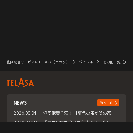
動画配信サービスのTELASA（テラサ）
ジャンル
その他一覧（見放
NEWS
See all
2026.08.01
浮所飛貴主演！ 【夏色の風が僕の家にやってきた】 本日よりテラサで独占配信スタート！
2026.07.18
『夏色の雲が恋と嵐をまきおこす』スペシャルメイキング 【Part1】2026年７月18日（土）23時30分～配信スタート！話題のシーンの裏側を大公開！豪華キャスト大集合！ 『武宮家 真夏の家族会議』開催！
2026.07.15
救命医・遥（今田）の《心揺さぶる過去》や、 麻酔科医・権野（船越英一郎）の《謎多きプライベート》など… 《知られざるエピソード》を独占配信！