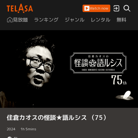
Watch now
見放題
ランキング
ジャンル
レンタル
無料
は
住倉カオスの怪談★語ルシス （75）
2024
1
h
5
mins