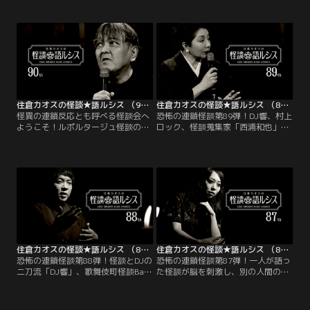
こそ！『「超」怖い話』シリーズな
こそ！怪談とDJの二刀流「響洋
ど文芸怪談ファンに絶大な支持を
平」。怪談のプロ集団歌舞伎町怪談
得、最近では語りも大注目の作家
Barスリラーナイトからの刺客 「村
「松村進吉」。
上ロック」他。
住倉カオスの怪談★語ルシス （90）
住倉カオスの怪談★語ルシス （89）
怪異の連鎖反応とも呼べる怪談会へ
恐怖の連鎖怪談第89弾！DJ響、村上
ようこそ！ルポルタージュ怪談のみ
ロック、怪談蒐集家「西浦和也」、
ならず文学性も両立する作家「川奈
文学性も両立する作家「川奈まり
まり子」今宵は『古い蔵』から始ま
子」が集結。怪談が脳を刺激して、
る恐怖の連鎖をお届けします！
別の人間の記憶が蘇る連鎖反応へ！
今宵は『トイレ』から始まる、身近
で避けられない恐怖の連鎖をお届け
します！
住倉カオスの怪談★語ルシス （88）
住倉カオスの怪談★語ルシス （87）
恐怖の連鎖怪談第88弾！怪談とDJの
恐怖の連鎖怪談第87弾！一人が語っ
二刀流「DJ響」、歌舞伎町怪談Bar
た怪談が脳を刺激し、別の人間の記
からの刺客 「村上ロック」、怪談作
憶を蘇らせる連鎖反応へようこそ。
家「蛙坂須美」、独自の活動を貫く
DJ響、村上ロック、蛙坂須美、卯ち
「卯ちり」が織りなす怪異の連鎖へ
りが集結。今宵は『消えた子供』か